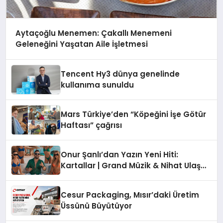
Aytaçoğlu Menemen: Çakallı Menemeni
Geleneğini Yaşatan Aile İşletmesi
Tencent Hy3 dünya genelinde
kullanıma sunuldu
Mars Türkiye’den “Köpeğini İşe Götür
Haftası” çağrısı
Onur Şanlı’dan Yazın Yeni Hiti:
Kartallar | Grand Müzik & Nihat Ulaş
İmzalı Yeni Şarkı
Cesur Packaging, Mısır’daki Üretim
Üssünü Büyütüyor