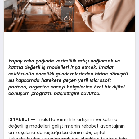
Yapay zeka çağında verimlilik artışı sağlamak ve
katma değerli iş modelleri inşa etmek, imalat
sekt
ö
rünün
ö
ncelikli gündemlerinden birine d
ö
nüştü.
Bu kapsamda harekete geçen yerli Microsoft
partneri, organize sanayi b
ö
lgelerine
ö
zel bir dijital
d
ö
nüşü
m program
ı başlattığını duyurdu.
İSTANBUL
—
İmalatta verimlilik artışının ve katma
değerli iş modelleri geliştirmenin rekabet avantajının
ön koşuluna dönüştüğü bu dönemde, dijital