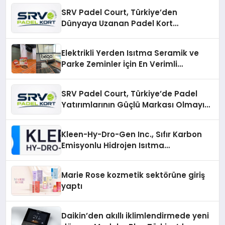
SRV Padel Court, Türkiye’den
Dünyaya Uzanan Padel Kort
Üretiminde Güvenin Adresi
Elektrikli Yerden Isıtma Seramik ve
Parke Zeminler İçin En Verimli
Çözümler
SRV Padel Court, Türkiye’de Padel
Yatırımlarının Güçlü Markası Olmayı
Sürdürüyor
Kleen-Hy-Dro-Gen Inc., Sıfır Karbon
Emisyonlu Hidrojen Isıtma
Teknolojisinde ISO ve TSSA
Düzenleyici Onaylarını Aldı
Marie Rose kozmetik sektörüne giriş
yaptı
Daikin’den akıllı iklimlendirmede yeni