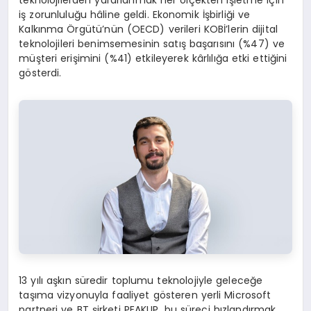
teknolojilerden yararlanmak her ölçekten işletme için
iş zorunluluğu hâline geldi. Ekonomik İşbirliği ve
Kalkınma Örgütü’nün (OECD) verileri KOBİ’lerin dijital
teknolojileri benimsemesinin satış başarısını (%47) ve
müşteri erişimini (%41) etkileyerek kârlılığa etki ettiğini
gösterdi.
13 yılı aşkın süredir toplumu teknolojiyle geleceğe
taşıma vizyonuyla faaliyet gösteren yerli Microsoft
partneri ve BT şirketi PEAKUP, bu süreci hızlandırmak