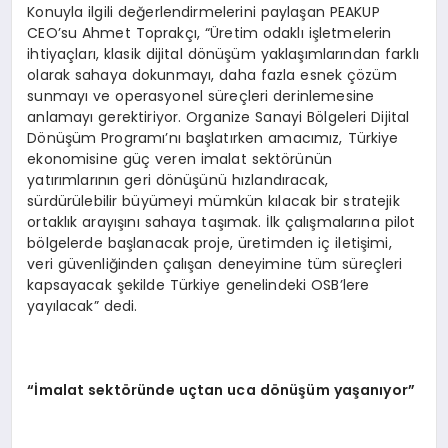
Konuyla ilgili değerlendirmelerini paylaşan PEAKUP
CEO’su Ahmet Toprakçı, “Üretim odaklı işletmelerin
ihtiyaçları, klasik dijital dönüşüm yaklaşımlarından farklı
olarak sahaya dokunmayı, daha fazla esnek çözüm
sunmayı ve operasyonel süreçleri derinlemesine
anlamayı gerektiriyor. Organize Sanayi Bölgeleri Dijital
Dönüşüm Programı’nı başlatırken amacımız, Türkiye
ekonomisine güç veren imalat sektörünün
yatırımlarının geri dönüşünü hızlandıracak,
sürdürülebilir büyümeyi mümkün kılacak bir stratejik
ortaklık arayışını sahaya taşımak. İlk çalışmalarına pilot
bölgelerde başlanacak proje, üretimden iç iletişimi,
veri güvenliğinden çalışan deneyimine tüm süreçleri
kapsayacak şekilde Türkiye genelindeki OSB’lere
yayılacak” dedi.
“İmalat sekt
ö
rü
nde u
ç
tan uca d
ö
nüşüm yaşanıyor”