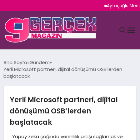
Aytaçoğlu Menemen: Çaka
MAGAZIN
Ana Sayfa
Gündem
Yerli Microsoft partneri, dijital dönüşümü OSB’lerden
YAŞAM
başlatacak
SPOR
Yerli Microsoft partneri, dijital
TEKNOLOJI
dönüşümü OSB’lerden
başlatacak
SAĞLIK
Yapay zeka çağında verimlilik artışı sağlamak ve
SIYASET