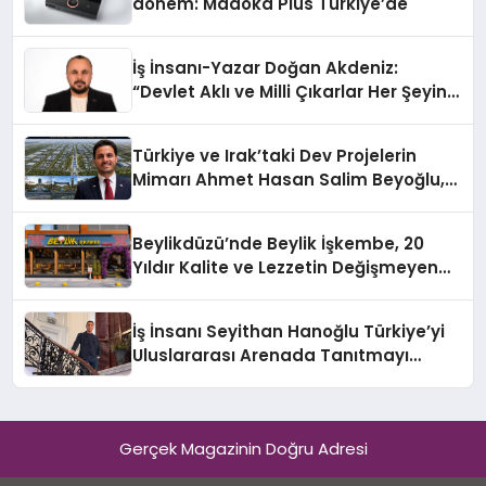
dönem: Madoka Plus Türkiye’de
İş İnsanı-Yazar Doğan Akdeniz:
“Devlet Aklı ve Milli Çıkarlar Her Şeyin
Üzerindedir”
Türkiye ve Irak’taki Dev Projelerin
Mimarı Ahmet Hasan Salim Beyoğlu,
10 Milyon Metrekarelik “Al Yusuf
Holding Industrial City” Projesini
Beylikdüzü’nde Beylik İşkembe, 20
Hayata Geçirecek
Yıldır Kalite ve Lezzetin Değişmeyen
Adresi
İş İnsanı Seyithan Hanoğlu Türkiye’yi
Uluslararası Arenada Tanıtmayı
Hedefliyor
Gerçek Magazinin Doğru Adresi