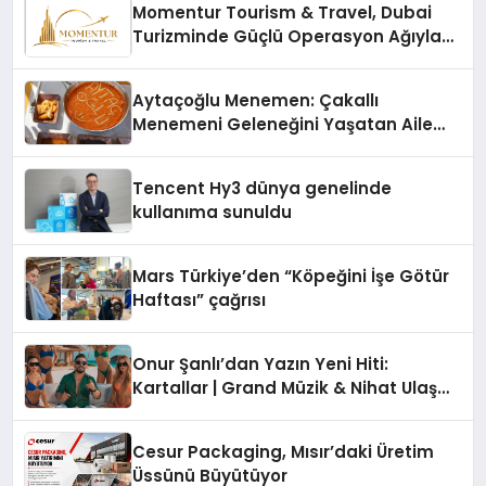
Momentur Tourism & Travel, Dubai
Turizminde Güçlü Operasyon Ağıyla
Fark Yaratıyor
Aytaçoğlu Menemen: Çakallı
Menemeni Geleneğini Yaşatan Aile
İşletmesi
Tencent Hy3 dünya genelinde
kullanıma sunuldu
Mars Türkiye’den “Köpeğini İşe Götür
Haftası” çağrısı
Onur Şanlı’dan Yazın Yeni Hiti:
Kartallar | Grand Müzik & Nihat Ulaş
İmzalı Yeni Şarkı
Cesur Packaging, Mısır’daki Üretim
Üssünü Büyütüyor