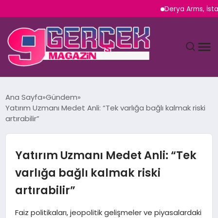
Derya Arms, İstanbul Pro
MAGAZIN
Ana Sayfa
Gündem
Yatırım Uzmanı Medet Anli: “Tek varlığa bağlı kalmak riski
YAŞAM
artırabilir”
SPOR
Yatırım Uzmanı Medet Anli: “Tek
TEKNOLOJI
varlığa bağlı kalmak riski
artırabilir”
SAĞLIK
Faiz politikaları, jeopolitik gelişmeler ve piyasalardaki
SIYASET