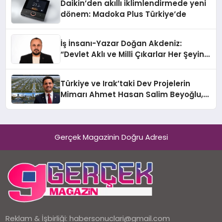
Daikin’den akıllı iklimlendirmede yeni
dönem: Madoka Plus Türkiye’de
İş İnsanı-Yazar Doğan Akdeniz:
“Devlet Aklı ve Milli Çıkarlar Her Şeyin
Üzerindedir”
Türkiye ve Irak’taki Dev Projelerin
Mimarı Ahmet Hasan Salim Beyoğlu,
10 Milyon Metrekarelik “Al Yusuf
Holding Industrial City” Projesini
Hayata Geçirecek
Gerçek Magazinin Doğru Adresi
Reklam & İşbirliği:
habersonuclari@gmail.com