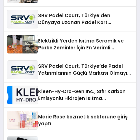
SRV Padel Court, Türkiye’den
Dünyaya Uzanan Padel Kort
Üretiminde Güvenin Adresi
Elektrikli Yerden Isıtma Seramik ve
Parke Zeminler İçin En Verimli
Çözümler
SRV Padel Court, Türkiye’de Padel
Yatırımlarının Güçlü Markası Olmayı
Sürdürüyor
Kleen-Hy-Dro-Gen Inc., Sıfır Karbon
Emisyonlu Hidrojen Isıtma
Teknolojisinde ISO ve TSSA
Düzenleyici Onaylarını Aldı
Marie Rose kozmetik sektörüne giriş
yaptı