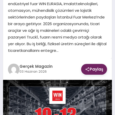
endüstriyel fuar WIN EURASIA, imalatteknolojileri,
otomasyon, mühendislik çözümleri ve lojistik
EKONOMI
sektörlerinden paydaşları İstanbul Fuar Merkezi’nde
bir araya getiriyor. 2026 organizasyonunda, ticari
DÜNYA
araçlar ve ağır iş makineleri odaklı çevrimiçi
pazaryeri Truck1, fuarın resmi medya ortağı olarak
yer alıyor. Bu iş birliği, fiziksel üretim süreçleri ile dijital
ticaretkanallarını entegre…
Gerçek Magazin
Paylaş
03 Haziran 2026