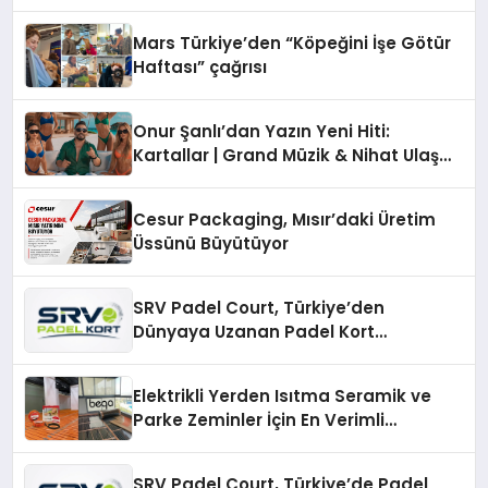
Mars Türkiye’den “Köpeğini İşe Götür
Haftası” çağrısı
Onur Şanlı’dan Yazın Yeni Hiti:
Kartallar | Grand Müzik & Nihat Ulaş
İmzalı Yeni Şarkı
Cesur Packaging, Mısır’daki Üretim
Üssünü Büyütüyor
SRV Padel Court, Türkiye’den
Dünyaya Uzanan Padel Kort
Üretiminde Güvenin Adresi
Elektrikli Yerden Isıtma Seramik ve
Parke Zeminler İçin En Verimli
Çözümler
SRV Padel Court, Türkiye’de Padel