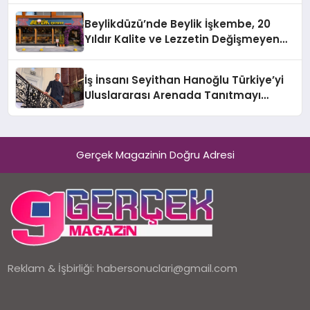
Holding Industrial City” Projesini
Beylikdüzü’nde Beylik İşkembe, 20
Hayata Geçirecek
Yıldır Kalite ve Lezzetin Değişmeyen
Adresi
İş İnsanı Seyithan Hanoğlu Türkiye’yi
Uluslararası Arenada Tanıtmayı
Hedefliyor
Gerçek Magazinin Doğru Adresi
Reklam & İşbirliği:
habersonuclari@gmail.com