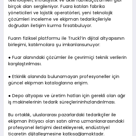
teknolojileri, intralojistik ve akıllı fabrikaçözümleri gibi
birçok alan sergileniyor. Fuara katılan fabrika
yöneticileri ve lojistik operatörleri, yeni teknolojik
çözümleri inceleme ve ekipman tedarikçileriyle
doğrudan iletişim kurma fırsatıbuluyor.
Fuarın fiziksel platformu ile Truck1’in dijital altyapısının
birleşimi, katılımcılara şu imkanlarısunuyor:
● Fuar alanındaki çözümler ile çevrimiçi teknik verilerin
karşılaştırılması.
● Etkinlik alanında bulunamayan profesyoneller için
güncel ekipman kataloglarına erişim.
● Depo altyapısı ve üretim hatları için gerekli olan ağır
iş makinelerinin tedarik süreçlerininhızlandırılması.
Bu ortaklık, uluslararası pazarlardaki tedarikçiler ile
ekipman ihtiyacı olan satın alma uzmanlarıarasındaki
profesyonel iletişimi destekleyerek, endüstriyel
ticaretin dijitalleşmesine katkısağlamaktadır.