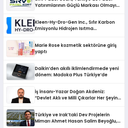
Yatırımlarının Güçlü Markası Olmayı
Sürdürüyor
Kleen-Hy-Dro-Gen Inc., Sıfır Karbon
Emisyonlu Hidrojen Isıtma
Teknolojisinde ISO ve TSSA
Düzenleyici Onaylarını Aldı
Marie Rose kozmetik sektörüne giriş
yaptı
Daikin’den akıllı iklimlendirmede yeni
dönem: Madoka Plus Türkiye’de
İş İnsanı-Yazar Doğan Akdeniz:
“Devlet Aklı ve Milli Çıkarlar Her Şeyin
Üzerindedir”
Türkiye ve Irak’taki Dev Projelerin
Mimarı Ahmet Hasan Salim Beyoğlu,
10 Milyon Metrekarelik “Al Yusuf