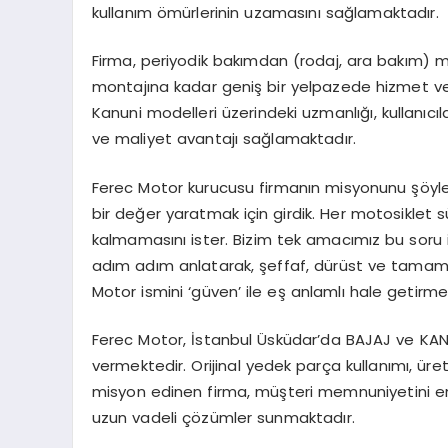
kullanım ömürlerinin uzamasını sağlamaktadır.
Firma, periyodik bakımdan (rodaj, ara bakım)
montajına kadar geniş bir yelpazede hizmet verm
Kanuni modelleri üzerindeki uzmanlığı, kullanı
ve maliyet avantajı sağlamaktadır.
Ferec Motor kurucusu firmanın misyonunu şöyle 
bir değer yaratmak için girdik. Her motosiklet 
kalmamasını ister. Bizim tek amacımız bu soru i
adım adım anlatarak, şeffaf, dürüst ve tamame
Motor ismini ‘güven’ ile eş anlamlı hale getirmek
Ferec Motor, İstanbul Üsküdar’da BAJAJ ve KANUN
vermektedir. Orijinal yedek parça kullanımı, üret
misyon edinen firma, müşteri memnuniyetini en 
uzun vadeli çözümler sunmaktadır.