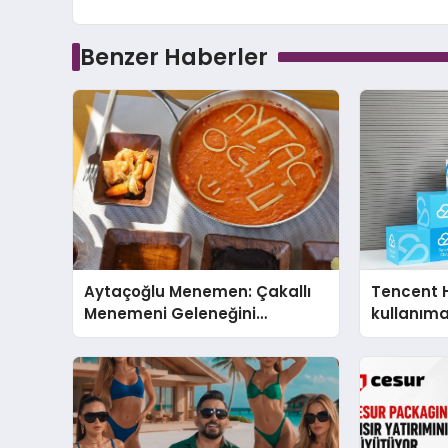
Benzer Haberler
Aytaçoğlu Menemen: Çakallı
Tencent 
Menemeni Geleneğini
kullanım
Yaşatan Aile İşletmesi