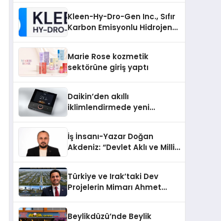
Kleen-Hy-Dro-Gen Inc., Sıfır
Karbon Emisyonlu Hidrojen
Isıtma Teknolojisinde ISO ve
TSSA Düzenleyici Onaylarını
Marie Rose kozmetik
Aldı
sektörüne giriş yaptı
Daikin’den akıllı
iklimlendirmede yeni
dönem: Madoka Plus
Türkiye’de
İş İnsanı-Yazar Doğan
Akdeniz: “Devlet Aklı ve Milli
Çıkarlar Her Şeyin
Üzerindedir”
Türkiye ve Irak’taki Dev
Projelerin Mimarı Ahmet
Hasan Salim Beyoğlu, 10
Milyon Metrekarelik “Al Yusuf
Beylikdüzü’nde Beylik
Holding Industrial City”