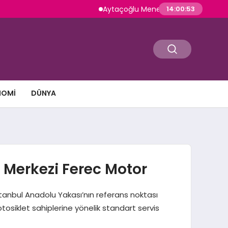
Aytaçoğlu Menemen: Çakallı Menemeni Ge
14:00:54
NOMI
DÜNYA
n Merkezi Ferec Motor
İstanbul Anadolu Yakası’nın referans noktası
otosiklet sahiplerine yönelik standart servis