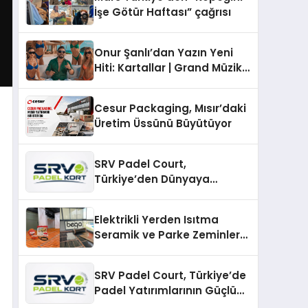
İşe Götür Haftası” çağrısı
Onur Şanlı’dan Yazın Yeni
Hiti: Kartallar | Grand Müzik
& Nihat Ulaş İmzalı Yeni Şarkı
Cesur Packaging, Mısır’daki
Üretim Üssünü Büyütüyor
SRV Padel Court,
Türkiye’den Dünyaya
Uzanan Padel Kort
Üretiminde Güvenin Adresi
Elektrikli Yerden Isıtma
Seramik ve Parke Zeminler
İçin En Verimli Çözümler
SRV Padel Court, Türkiye’de
Padel Yatırımlarının Güçlü
Markası Olmayı Sürdürüyor