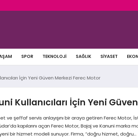
AŞAM
SPOR
TEKNOLOJI
SAĞLIK
SIYASET
EKO
lanıcıları İçin Yeni Güven Merkezi Ferec Motor
ni Kullanıcıları İçin Yeni Güve
met ve şeffaf servis anlayışını bir araya getiren Ferec Motor, 
Üsküdar’da kapılarını açan Ferec Motor, Bajaj ve Kanuni marka m
yeni bir hizmet modeli sunuyor. Firma, “doğru hizmet, doğru…