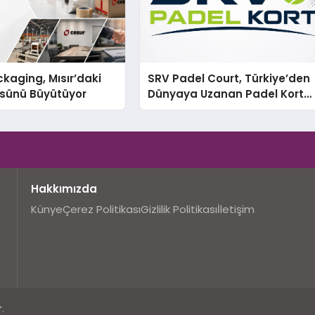
kaging, Mısır’daki
SRV Padel Court, Türkiye’den
ssünü Büyütüyor
Dünyaya Uzanan Padel Kort
Üretiminde Güvenin Adresi
Hakkımızda
Künye
Çerez Politikası
Gizlilik Politikası
İletişim
.