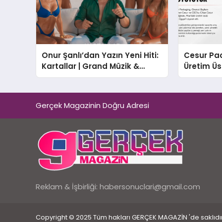
Onur Şanlı’dan Yazın Yeni Hiti:
Cesur Pac
Kartallar | Grand Müzik &
Üretim Ü
Nihat Ulaş İmzalı Yeni Şarkı
Gerçek Magazinin Doğru Adresi
Reklam & İşbirliği:
habersonuclari@gmail.com
Copyright © 2025 Tüm hakları GERÇEK MAGAZİN 'de saklıdır