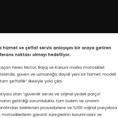
a hizmet ve şeffaf servis anlayışını bir araya getiren
ferans noktası olmayı hedefliyor.
rını açan Ferec Motor, Bajaj ve Kanuni marka motosiklet
 ötesinde, güven ve uzmanlığa dayalı yeni bir hizmet modeli
 şeffaflık” ilkesiyle yola çıktı.
iyacı olan “güvenilir servis ve orijinal yedek parça”
manın getirdiği sorumlulukla, tüm bakım ve onarım
arafından belirlenen prosedürlere ve %100 orijinal parçalara
, motosikletlerin garanti süreçlerinin korunmasını ve