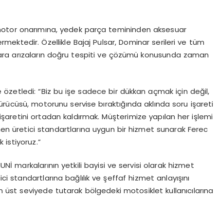
 motor onarımına, yedek parça temininden aksesuar
ektedir. Özellikle Bajaj Pulsar, Dominar serileri ve tüm
cılara arızaların doğru tespiti ve çözümü konusunda zaman
özetledi: “Biz bu işe sadece bir dükkan açmak için değil,
sürücüsü, motorunu servise bıraktığında aklında soru işareti
şaretini ortadan kaldırmak. Müşterimize yapılan her işlemi
n üretici standartlarına uygun bir hizmet sunarak Ferec
 istiyoruz.”
İ markalarının yetkili bayisi ve servisi olarak hizmet
ici standartlarına bağlılık ve şeffaf hizmet anlayışını
üst seviyede tutarak bölgedeki motosiklet kullanıcılarına