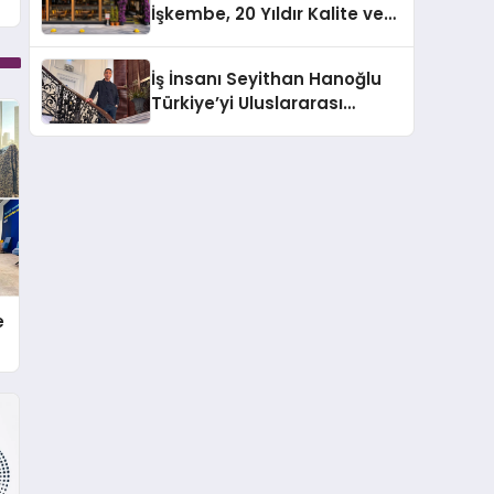
İşkembe, 20 Yıldır Kalite ve
Projesini Hayata Geçirecek
Lezzetin Değişmeyen Adresi
İş İnsanı Seyithan Hanoğlu
Türkiye’yi Uluslararası
Arenada Tanıtmayı
Hedefliyor
e