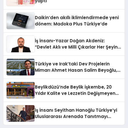
yaptı
Daikin’den akıllı iklimlendirmede yeni
dönem: Madoka Plus Türkiye’de
İş İnsanı-Yazar Doğan Akdeniz:
“Devlet Aklı ve Milli Çıkarlar Her Şeyin
Üzerindedir”
Türkiye ve Irak’taki Dev Projelerin
Mimarı Ahmet Hasan Salim Beyoğlu,
10 Milyon Metrekarelik “Al Yusuf
Holding Industrial City” Projesini
Beylikdüzü’nde Beylik İşkembe, 20
Hayata Geçirecek
Yıldır Kalite ve Lezzetin Değişmeyen
Adresi
İş İnsanı Seyithan Hanoğlu Türkiye’yi
Uluslararası Arenada Tanıtmayı
Hedefliyor