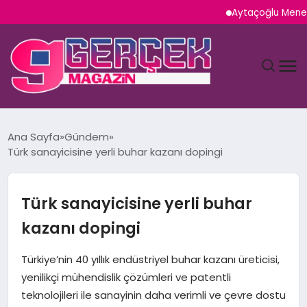
Aytaçoğlu Menemen: Çak
MAGAZIN
Ana Sayfa
Gündem
Türk sanayicisine yerli buhar kazanı dopingi
YAŞAM
SPOR
Türk sanayicisine yerli buhar
kazanı dopingi
TEKNOLOJI
Türkiye’nin 40 yıllık endüstriyel buhar kazanı üreticisi,
SAĞLIK
yenilikçi mühendislik çözümleri ve patentli
teknolojileri ile sanayinin daha verimli ve çevre dostu
SIYASET