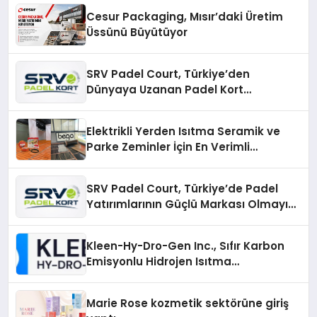
Cesur Packaging, Mısır’daki Üretim
Üssünü Büyütüyor
SRV Padel Court, Türkiye’den
Dünyaya Uzanan Padel Kort
Üretiminde Güvenin Adresi
Elektrikli Yerden Isıtma Seramik ve
Parke Zeminler İçin En Verimli
Çözümler
SRV Padel Court, Türkiye’de Padel
Yatırımlarının Güçlü Markası Olmayı
Sürdürüyor
Kleen-Hy-Dro-Gen Inc., Sıfır Karbon
Emisyonlu Hidrojen Isıtma
Teknolojisinde ISO ve TSSA
Düzenleyici Onaylarını Aldı
Marie Rose kozmetik sektörüne giriş