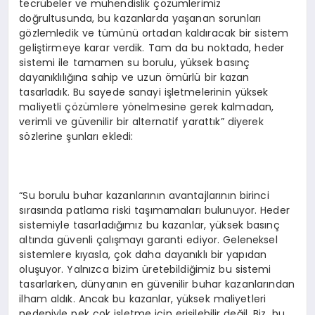
tecrübeler ve mühendislik çözümlerimiz
doğrultusunda, bu kazanlarda yaşanan sorunları
gözlemledik ve tümünü ortadan kaldıracak bir sistem
geliştirmeye karar verdik. Tam da bu noktada, heder
sistemi ile tamamen su borulu, yüksek basınç
dayanıklılığına sahip ve uzun ömürlü bir kazan
tasarladık. Bu sayede sanayi işletmelerinin yüksek
maliyetli çözümlere yönelmesine gerek kalmadan,
verimli ve güvenilir bir alternatif yarattık” diyerek
sözlerine şunları ekledi:
“Su borulu buhar kazanlarının avantajlarının birinci
sırasında patlama riski taşımamaları bulunuyor. Heder
sistemiyle tasarladığımız bu kazanlar, yüksek basınç
altında güvenli çalışmayı garanti ediyor. Geleneksel
sistemlere kıyasla, çok daha dayanıklı bir yapıdan
oluşuyor. Yalnızca bizim üretebildiğimiz bu sistemi
tasarlarken, dünyanın en güvenilir buhar kazanlarından
ilham aldık. Ancak bu kazanlar, yüksek maliyetleri
nedeniyle pek çok işletme için erişilebilir değil. Biz, bu