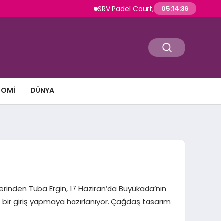
SRV Padel Court, Türkiye’de Padel Yatırımların
05:14:37
NOMI
DÜNYA
erinden Tuba Ergin, 17 Haziran’da Büyükada’nın
 bir giriş yapmaya hazırlanıyor. Çağdaş tasarım