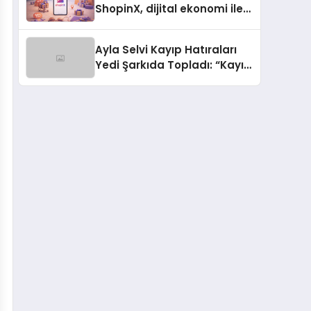
ShopinX, dijital ekonomi ile
gerçek dünya alışverişini bir
araya getirmeyi hedefliyor
Ayla Selvi Kayıp Hatıraları
Yedi Şarkıda Topladı: “Kayıp
Kasetler 1” 31 Temmuz’da
Çıktı