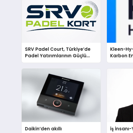
SRV Padel Court, Türkiye’de
Kleen-Hy-
Padel Yatırımlarının Güçlü
Karbon Em
Markası Olmayı Sürdürüyor
Isıtma Te
TSSA Düze
Aldı
Daikin’den akıllı
İş İnsanı