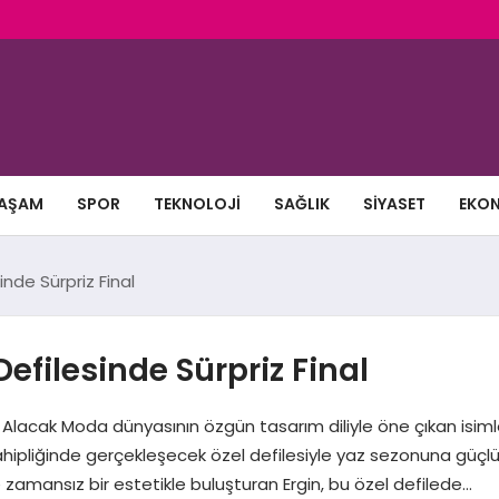
AŞAM
SPOR
TEKNOLOJI
SAĞLIK
SIYASET
EKO
nde Sürpriz Final
efilesinde Sürpriz Final
Alacak Moda dünyasının özgün tasarım diliyle öne çıkan isiml
hipliğinde gerçekleşecek özel defilesiyle yaz sezonuna güçlü
ve zamansız bir estetikle buluşturan Ergin, bu özel defilede…