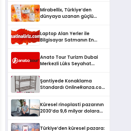
Hedefliyor
Mirabellix, Türkiye’den
dünyaya uzanan güçlü
büyümesini sürdürüyor
Laptop Alan Yerler ile
Bilgisayar Satmanın En
Güvenli ve Karlı Yolu
Anato Tour Turizm Dubai
Merkezli Lüks Seyahat
Hizmetleriyle Küresel
Turizmde Öne Çıkıyor
Şantiyede Konaklama
Standardı OnlineRanza.com
İle Yükseliyor
Küresel rinoplasti pazarının
2030’da 9,6 milyar dolara
ulaşması bekleniyor
Türkiye’den küresel pazara: