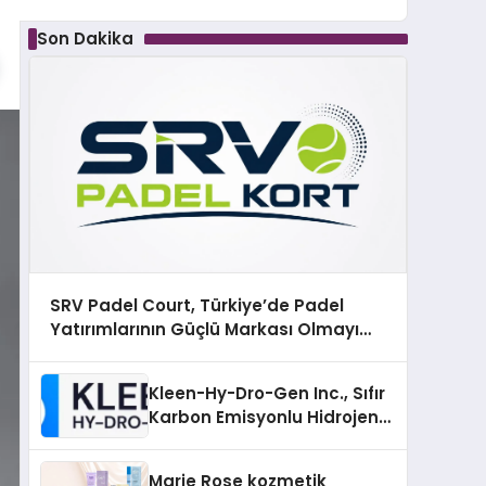
Son Dakika
SRV Padel Court, Türkiye’de Padel
Yatırımlarının Güçlü Markası Olmayı
Sürdürüyor
Kleen-Hy-Dro-Gen Inc., Sıfır
Karbon Emisyonlu Hidrojen
Isıtma Teknolojisinde ISO ve
TSSA Düzenleyici Onaylarını
Marie Rose kozmetik