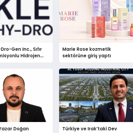
Dro-Gen Inc., Sıfır
Marie Rose kozmetik
isyonlu Hidrojen
sektörüne giriş yaptı
knolojisinde ISO ve
nleyici Onaylarını
-Yazar Doğan
Türkiye ve Irak’taki Dev