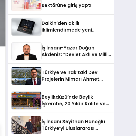
Aldı
sektörüne giriş yaptı
Daikin’den akıllı
iklimlendirmede yeni
dönem: Madoka Plus
Türkiye’de
İş İnsanı-Yazar Doğan
Akdeniz: “Devlet Aklı ve Milli
Çıkarlar Her Şeyin
Üzerindedir”
Türkiye ve Irak’taki Dev
Projelerin Mimarı Ahmet
Hasan Salim Beyoğlu, 10
Milyon Metrekarelik “Al Yusuf
Beylikdüzü’nde Beylik
Holding Industrial City”
İşkembe, 20 Yıldır Kalite ve
Projesini Hayata Geçirecek
Lezzetin Değişmeyen Adresi
İş İnsanı Seyithan Hanoğlu
Türkiye’yi Uluslararası
Arenada Tanıtmayı