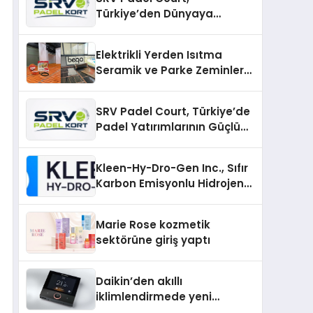
Türkiye’den Dünyaya
Uzanan Padel Kort
Üretiminde Güvenin Adresi
Elektrikli Yerden Isıtma
Seramik ve Parke Zeminler
İçin En Verimli Çözümler
SRV Padel Court, Türkiye’de
Padel Yatırımlarının Güçlü
Markası Olmayı Sürdürüyor
Kleen-Hy-Dro-Gen Inc., Sıfır
Karbon Emisyonlu Hidrojen
Isıtma Teknolojisinde ISO ve
TSSA Düzenleyici Onaylarını
Marie Rose kozmetik
Aldı
sektörüne giriş yaptı
Daikin’den akıllı
iklimlendirmede yeni
dönem: Madoka Plus