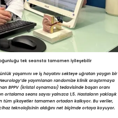
oğunluğu tek seansta tamamen iyileşebilir
ünlük yaşamını ve iş hayatını sekteye uğratan yaygın bir
in Neurology’de yayımlanan randomize klinik araştırmaya
nan BPPV (kristal oynaması) tedavisinde başarı oranı
en ortalama seans sayısı yalnızca 1,5. Hastaların yaklaşık
n tüm şikayetler tamamen ortadan kalkıyor. Bu veriler,
cihaz teknolojisinin aldığını net biçimde ortaya koyuyor.