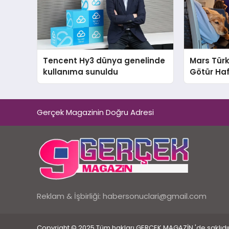
Tencent Hy3 dünya genelinde
Mars Türk
kullanıma sunuldu
Götür Haf
Gerçek Magazinin Doğru Adresi
Reklam & İşbirliği:
habersonuclari@gmail.com
Copyright © 2025 Tüm hakları GERÇEK MAGAZİN 'de saklıdır