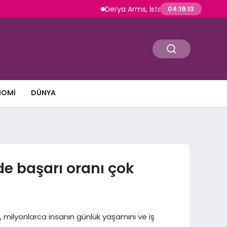
Derya Arms, İstanbul Prohunt 2026’da yeni
04:19:14
NOMI
DÜNYA
e başarı oranı çok
milyonlarca insanın günlük yaşamını ve iş