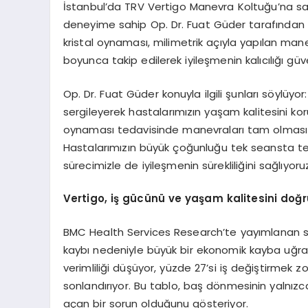
İstanbul’da TRV Vertigo Manevra Koltuğu’na sahip
deneyime sahip Op. Dr. Fuat Güder tarafından u
kristal oynaması, milimetrik açıyla yapılan man
boyunca takip edilerek iyileşmenin kalıcılığı güv
Op. Dr. Fuat Güder konuyla ilgili şunları söylüyor
sergileyerek hastalarımızın yaşam kalitesini k
oynaması tedavisinde manevraları tam olması ge
Hastalarımızın büyük çoğunluğu tek seansta teda
sürecimizle de iyileşmenin sürekliliğini sağlıyoruz
Vertigo, iş gücünü ve yaşam kalitesini doğr
BMC Health Services Research’te yayımlanan si
kaybı nedeniyle büyük bir ekonomik kayba uğrat
verimliliği düşüyor, yüzde 27’si iş değiştirmek 
sonlandırıyor. Bu tablo, baş dönmesinin yalnızca
açan bir sorun olduğunu gösteriyor.