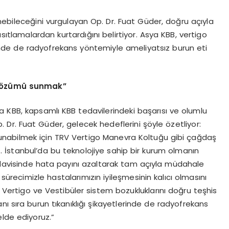
nebileceğini vurgulayan Op. Dr. Fuat Güder, doğru açıyla
ıtlamalardan kurtardığını belirtiyor. Asya KBB, vertigo
erinde de radyofrekans yöntemiyle ameliyatsız burun eti
u çözümü sunmak”
ya KBB, kapsamlı KBB tedavilerindeki başarısı ve olumlu
. Dr. Fuat Güder, gelecek hedeflerini şöyle özetliyor:
unabilmek için TRV Vertigo Manevra Koltuğu gibi çağdaş
İstanbul’da bu teknolojiye sahip bir kurum olmanın
edavisinde hata payını azaltarak tam açıyla müdahale
 sürecimizle hastalarımızın iyileşmesinin kalıcı olmasını
de Vertigo ve Vestibüler sistem bozukluklarını doğru teşhis
ı sıra burun tıkanıklığı şikayetlerinde de radyofrekans
elde ediyoruz.”