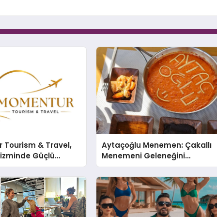
 Tourism & Travel,
Aytaçoğlu Menemen: Çakallı
rizminde Güçlü
Menemeni Geleneğini
n Ağıyla Fark
Yaşatan Aile İşletmesi