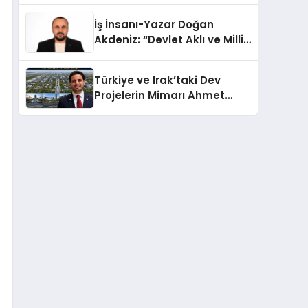
Türkiye’de
İş İnsanı-Yazar Doğan
Akdeniz: “Devlet Aklı ve Milli
Çıkarlar Her Şeyin
Üzerindedir”
Türkiye ve Irak’taki Dev
Projelerin Mimarı Ahmet
Hasan Salim Beyoğlu, 10
Milyon Metrekarelik “Al Yusuf
Holding Industrial City”
Projesini Hayata Geçirecek