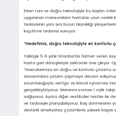
Erken tanı ve doğru teknolojiyle bu kaybın önle
uygulanan manevraların hastaları uzun vadeli kıs
tedavisinin yanı sıra burun tıkanıklığı şikayetl
küçültme tedavisi sunuyor.
“Hedefimiz, doğru teknolojiyle en konforl
Yaklaşık 5-6 yıldır İstanbul’da hizmet veren As
hasta geri dönüşleriyle sektörde öne çıkıyor. Op
“Hastalarımıza en doğru ve konforlu çözümü s
donanımlara yatırım yapmaya devam ediyoruz. 
sorumluluğuyla, vertigo ve kristal oynaması t
gerçekleştiriyoruz. Manevra sonrası 1 aylık takip
sağlıyoruz. Ayrıca diğer vestibüler testler ile 
ve tedaviyle planyabiliyoruz. Baş dönmesinin yan
destekli ameliyatsız çözümlerle yüksek başarı 