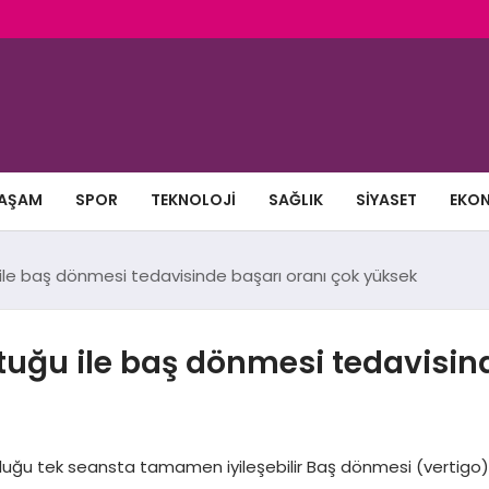
AŞAM
SPOR
TEKNOLOJI
SAĞLIK
SIYASET
EKO
ile baş dönmesi tedavisinde başarı oranı çok yüksek
tuğu ile baş dönmesi tedavisind
ğu tek seansta tamamen iyileşebilir Baş dönmesi (vertigo), 