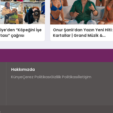
iye’den “Köpeğini İşe
Onur Şanlı’dan Yazın Yeni Hiti:
tası” çağrısı
Kartallar | Grand Müzik &
Nihat Ulaş İmzalı Yeni Şarkı
Hakkımızda
Künye
Çerez Politikası
Gizlilik Politikası
İletişim
.