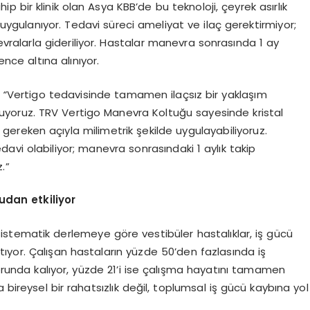
 bir klinik olan Asya KBB’de bu teknoloji, çeyrek asırlık
ygulanıyor. Tedavi süreci ameliyat ve ilaç gerektirmiyor;
evralarla gideriliyor. Hastalar manevra sonrasında 1 ay
ence altına alınıyor.
:
“
Vertigo tedavisinde tamamen ilaçsız bir yaklaşım
oruyoruz. TRV Vertigo Manevra Koltuğu sayesinde kristal
reken açıyla milimetrik şekilde uygulayabiliyoruz.
vi olabiliyor; manevra sonrasındaki 1 aylık takip
.”
udan etkiliyor
stematik derlemeye göre vestibüler hastalıklar, iş gücü
ıyor. Çalışan hastaların yüzde 50’den fazlasında iş
zorunda kalıyor, yüzde 21’i ise çalışma hayatını tamamen
 bireysel bir rahatsızlık değil, toplumsal iş gücü kaybına yol