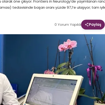
u olarak öne çıkıyor. Frontiers in Neurology’de yayımlanan ra
ması) tedavisinde başarı oranı yüzde 97,1’e ulaşıyor; tam iyi
0 Yorum Yapıldı
Paylaş