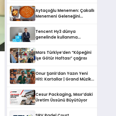
Operasyon Ağıyla Fark
Yaratıyor
Aytaçoğlu Menemen: Çakallı
Menemeni Geleneğini
Yaşatan Aile İşletmesi
Tencent Hy3 dünya
genelinde kullanıma
sunuldu
Mars Türkiye’den “Köpeğini
İşe Götür Haftası” çağrısı
Onur Şanlı’dan Yazın Yeni
Hiti: Kartallar | Grand Müzik
& Nihat Ulaş İmzalı Yeni Şarkı
Cesur Packaging, Mısır’daki
Üretim Üssünü Büyütüyor
SRV Padel Court,