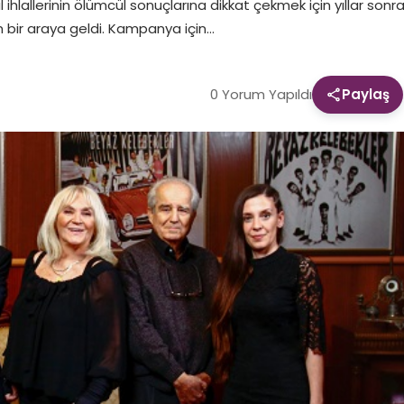
al ihlallerinin ölümcül sonuçlarına dikkat çekmek için yıllar sonr
 bir araya geldi. Kampanya için…
0 Yorum Yapıldı
Paylaş