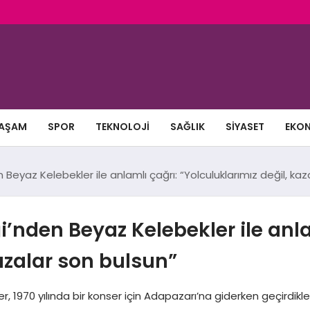
AŞAM
SPOR
TEKNOLOJI
SAĞLIK
SIYASET
EKO
Beyaz Kelebekler ile anlamlı çağrı: “Yolculuklarımız değil, kaz
i’nden Beyaz Kelebekler ile anla
azalar son bulsun”
0 yılında bir konser için Adapazarı’na giderken geçirdikleri 