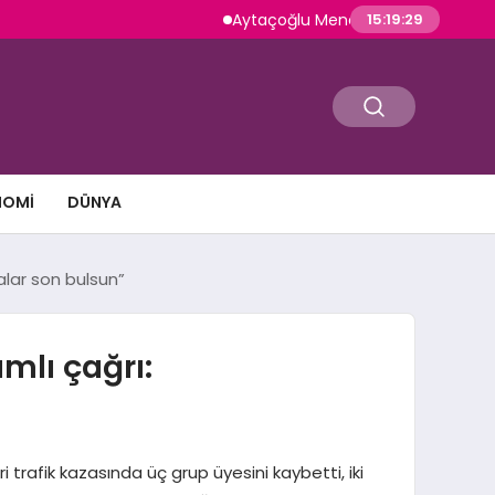
Aytaçoğlu Menemen: Çakallı Menemeni Gelene
15:19:31
NOMI
DÜNYA
alar son bulsun”
mlı çağrı:
trafik kazasında üç grup üyesini kaybetti, iki