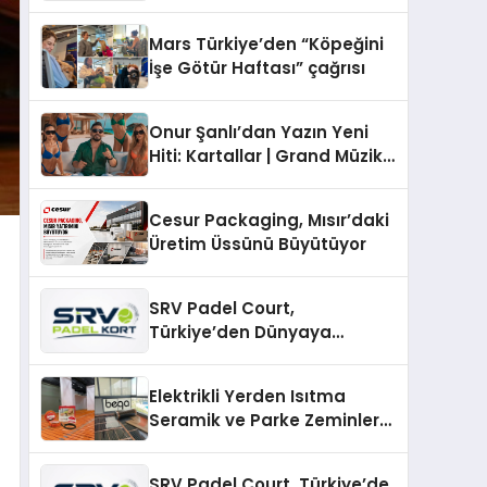
sunuldu
Mars Türkiye’den “Köpeğini
İşe Götür Haftası” çağrısı
Onur Şanlı’dan Yazın Yeni
Hiti: Kartallar | Grand Müzik
& Nihat Ulaş İmzalı Yeni Şarkı
Cesur Packaging, Mısır’daki
Üretim Üssünü Büyütüyor
SRV Padel Court,
Türkiye’den Dünyaya
Uzanan Padel Kort
Üretiminde Güvenin Adresi
Elektrikli Yerden Isıtma
Seramik ve Parke Zeminler
İçin En Verimli Çözümler
SRV Padel Court, Türkiye’de