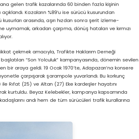
a gelen trafik kazalarında 60 binden fazla kişinin
ığı açıklandı. Kazaların %89’u ise sürücü kusurundan
 kusurları arasında, aşırı hızdan sonra şerit izleme-
ğine uymamak, arkadan çarpma, dönüş hataları ve kırmızı
lıyor.
 dikkat çekmek amacıyla, Trafikte Haklarım Derneği
 başlatılan “Son Yolculuk” kampanyasında, dönemin sevilen
en bir araya geldi. 19 Ocak 1970’te, Adapazarı’na konsere
myonetle çarpışarak şarampole yuvarlandı. Bu korkunç
le Rıfat (25) ve Altan (27) Eke kardeşler hayatını
olarak kurtuldu. Beyaz Kelebekler, kampanya kapsamında
adaşlarını andı hem de tüm sürücüleri trafik kurallarına