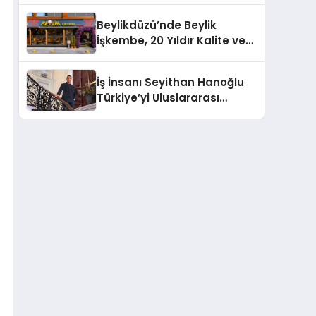
Milyon Metrekarelik “Al Yusuf
Beylikdüzü’nde Beylik
Holding Industrial City”
İşkembe, 20 Yıldır Kalite ve
Projesini Hayata Geçirecek
Lezzetin Değişmeyen Adresi
İş İnsanı Seyithan Hanoğlu
Türkiye’yi Uluslararası
Arenada Tanıtmayı
Hedefliyor