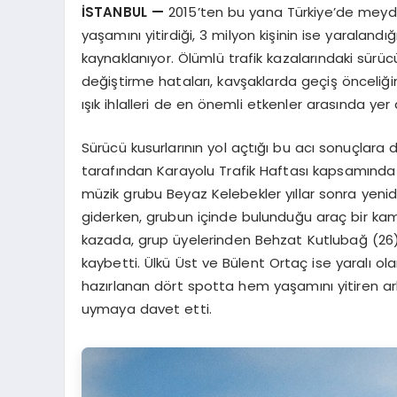
İSTANBUL
—
2015’ten bu yana Türkiye’de meydan
yaşamını yitirdiği, 3 milyon kişinin ise yaraland
kaynaklanıyor. Ölümlü trafik kazalarındaki sürücü
değiştirme hataları, kavşaklarda geçiş önceli
ışık ihlalleri de en önemli etkenler arasında yer a
Sürücü kusurlarının yol açtığı bu acı sonuçlara
tarafından Karayolu Trafik Haftası kapsamında
müzik grubu Beyaz Kelebekler yıllar sonra yenid
giderken, grubun içinde bulunduğu araç bir ka
kazada, grup üyelerinden Behzat Kutlubağ (26) i
kaybetti. Ülkü Üst ve Bülent Ortaç ise yaralı 
hazırlanan dört spotta hem yaşamını yitiren ark
uymaya davet etti.