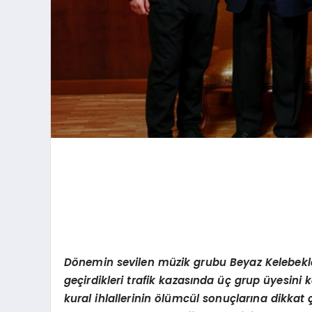
D
ö
nemin sevilen müzik grubu Beyaz Kelebekler
geçirdikleri trafik kazasında üç grup üyesini k
kural ihlallerinin
ö
lümcül sonuçlarına dikkat ç