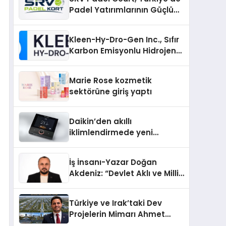
Padel Yatırımlarının Güçlü
Markası Olmayı Sürdürüyor
Kleen-Hy-Dro-Gen Inc., Sıfır
Karbon Emisyonlu Hidrojen
Isıtma Teknolojisinde ISO ve
TSSA Düzenleyici Onaylarını
Marie Rose kozmetik
Aldı
sektörüne giriş yaptı
Daikin’den akıllı
iklimlendirmede yeni
dönem: Madoka Plus
Türkiye’de
İş İnsanı-Yazar Doğan
Akdeniz: “Devlet Aklı ve Milli
Çıkarlar Her Şeyin
Üzerindedir”
Türkiye ve Irak’taki Dev
Projelerin Mimarı Ahmet
Hasan Salim Beyoğlu, 10