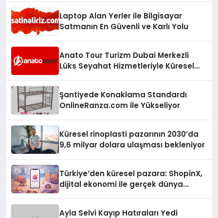
Laptop Alan Yerler ile Bilgisayar
Satmanın En Güvenli ve Karlı Yolu
Anato Tour Turizm Dubai Merkezli
Lüks Seyahat Hizmetleriyle Küresel
Turizmde Öne Çıkıyor
Şantiyede Konaklama Standardı
OnlineRanza.com İle Yükseliyor
Küresel rinoplasti pazarının 2030’da
9,6 milyar dolara ulaşması bekleniyor
Türkiye’den küresel pazara: ShopinX,
dijital ekonomi ile gerçek dünya
alışverişini bir araya getirmeyi
hedefliyor
Ayla Selvi Kayıp Hatıraları Yedi