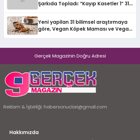
Şarkıda Topladı: “Kayıp Kasetler 1” 31
Temmuz’da Çıktı
Yeni yapilan 31 bilimsel araştırmaya
göre, Vegan Köpek Maması ve Vegan
Kedi Mamasının İyi Sindirildiğini
Ortaya Koydu
Gerçek Magazinin Doğru Adresi
Reklam & İşbirliği:
habersonuclari@gmail.com
Hakkımızda