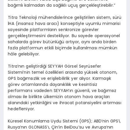
bağımlı kalmadan da sağlıklı uçuş gerçekleştirebilir.”
Titra Teknoloji mühendislerince geliştirilen sistem, sürü
İHA (insansız hava aracı) konseptiyle uyumlu mimarisi
sayesinde platformların senkronize görevler
gerçekleştirmesini destekliyor. Bu sayede operasyonel
sahalarda görev bütünlüğü artıyor, aynı anda birden
fazla platformun etkili biçimde kullanılması mümkün
hâle gelebiliyor.
Titra’nın geliştirdiği SEYYAH Görsel Seyrüsefer
Sistemi’nin temel özellikleri arasında yüksek otonom,
GPS bağımsızlık ve erişilebilirlik yer alıyor. Karmaşık
görev ortamlarında dayanıklılık ve kesintisiz
performans vadeden SEYYAH’ın güvenli, ve bağımsız
olması ile birlikte ülkemizin otonom hava araçları
alanındaki yetkinliğini ve ihracat potansiyelini artırması
hedefleniyor.
Küresel Konumlama Uydu Sistemi (GPS); ABD’nin GPS’i,
Rusya’nın GLONASS’ı, Çin’in BeiDou’su ve Avrupa’nın