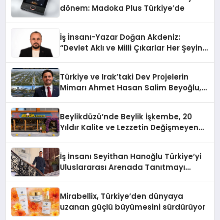
dönem: Madoka Plus Türkiye’de
İş İnsanı-Yazar Doğan Akdeniz:
“Devlet Aklı ve Milli Çıkarlar Her Şeyin
Üzerindedir”
Türkiye ve Irak’taki Dev Projelerin
Mimarı Ahmet Hasan Salim Beyoğlu,
10 Milyon Metrekarelik “Al Yusuf
Holding Industrial City” Projesini
Beylikdüzü’nde Beylik İşkembe, 20
Hayata Geçirecek
Yıldır Kalite ve Lezzetin Değişmeyen
Adresi
İş İnsanı Seyithan Hanoğlu Türkiye’yi
Uluslararası Arenada Tanıtmayı
Hedefliyor
Mirabellix, Türkiye’den dünyaya
uzanan güçlü büyümesini sürdürüyor