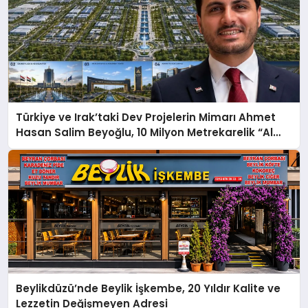
Türkiye ve Irak’taki Dev Projelerin Mimarı Ahmet
Hasan Salim Beyoğlu, 10 Milyon Metrekarelik “Al
Yusuf Holding Industrial City” Projesini Hayata
Geçirecek
Beylikdüzü’nde Beylik İşkembe, 20 Yıldır Kalite ve
Lezzetin Değişmeyen Adresi