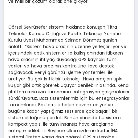
ve milli bir çözüm olarak öne çıkıyor.
Görsel Seyrüsefer sistemi hakkında konuşan Titra
Teknoloji Kurucu Ortağı ve Pasifik Teknoloji Yönetim
Kurulu Üyesi Muhammed Selman Dönmez şunları
anlattı: “Sistem hava aracının üzerine yerleştiriliyor ve
içerisindeki optik sistemler ile kalkış anından itibaren
hava aracının ihtiyaç duyacağı GPS kaynaklı tüm
verileri ve hava aracının kontrolüne ilave destek
sağlayacak veriyi görüntü işleme yöntemleri ile
üretiyor. Bu çok kritik bir teknoloji. Hava araçları tıpkı
kuşlar gibi artık görerek uçuyor denilebilir aslında. Kendi
platformlarımızın tamamına entegrasyon çalışmalarını
sürdürüyoruz. Bazı sistemlerimiz için bu entegrasyonlar
tamamlandı. Bazıları ise halen devam ediyor ve
bugüne kadar yaptığımız testlerde çok başarılı bir
sistem olduğunu gördük. Bunun yanında bu sistem
kompakt yapısı ile tüm insansız hava araçlarına
entegre edilebilir. Böylece ülkemizde ne kadar İHA
sistemi üreten varsa dışa bağımlı GPS sistemine