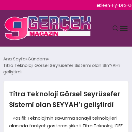
Kleen-Hy-Dro-Gen Inc., S
MAGAZIN
Ana Sayfa
Gündem
Titra Teknoloji Görsel Seyrüsefer Sistemi olan SEYYAH’ı
YAŞAM
geliştirdi
SPOR
Titra Teknoloji Görsel Seyrüsefer
TEKNOLOJI
Sistemi olan SEYYAH’ı geliştirdi
SAĞLIK
​​​​​ Pasifik Teknoloji’nin savunma sanayii teknolojileri
alanında faaliyet gösteren şirketi Titra Teknoloji, IDEF
SIYASET