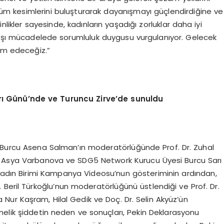
tüm kesimlerini buluşturarak dayanışmayı güçlendirdiğine ve
nlikler sayesinde, kadınların yaşadığı zorluklar daha iyi
te karşı mücadelede sorumluluk duygusu vurgulanıyor. Gelecek
m edeceğiz.”
rı Günü’nde ve Turuncu Zirve’de sunuldu
Dr. Burcu Asena Salman’ın moderatörlüğünde Prof. Dr. Zuhal
örü Asya Varbanova ve SDG5 Network Kurucu Üyesi Burcu Sarı
 Kadın Birimi Kampanya Videosu’nun gösteriminin ardından,
r. Beril Türkoğlu’nun moderatörlüğünü üstlendiği ve Prof. Dr.
a Nur Kaşram, Hilal Gedik ve Doç. Dr. Selin Akyüz’ün
nelik şiddetin neden ve sonuçları, Pekin Deklarasyonu