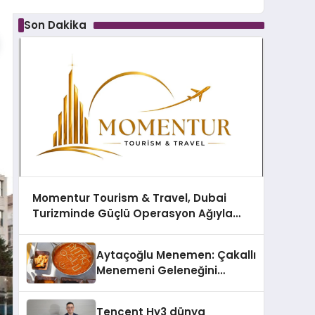
Son Dakika
Momentur Tourism & Travel, Dubai
Turizminde Güçlü Operasyon Ağıyla
Fark Yaratıyor
Aytaçoğlu Menemen: Çakallı
Menemeni Geleneğini
Yaşatan Aile İşletmesi
Tencent Hy3 dünya