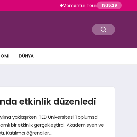
Momentur Tourism & Travel, Dubai Turizmi
19:15:30
NOMI
DÜNYA
nda etkinlik düzenledi
 yılına yaklaşırken, TED Üniversitesi Toplumsal
mlı bir etkinlik gerçekleştirdi. Akademisyen ve
ı. Katılımcı öğrenciler…