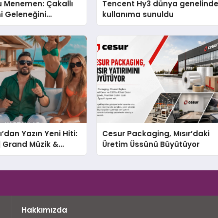
u Menemen: Çakallı
Tencent Hy3 dünya genelind
 Geleneğini
kullanıma sunuldu
ile İşletmesi
’dan Yazın Yeni Hiti:
Cesur Packaging, Mısır’daki
 | Grand Müzik &
Üretim Üssünü Büyütüyor
 İmzalı Yeni Şarkı
Hakkımızda