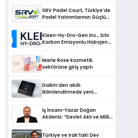
SRV Padel Court, Türkiye’de
Padel Yatırımlarının Güçlü
Markası Olmayı Sürdürüyor
Kleen-Hy-Dro-Gen Inc., Sıfır
Karbon Emisyonlu Hidrojen
Isıtma Teknolojisinde ISO ve
TSSA Düzenleyici Onaylarını
Marie Rose kozmetik
Aldı
sektörüne giriş yaptı
Daikin’den akıllı
iklimlendirmede yeni
dönem: Madoka Plus
Türkiye’de
İş İnsanı-Yazar Doğan
Akdeniz: “Devlet Aklı ve Milli
Çıkarlar Her Şeyin
Üzerindedir”
Türkiye ve Irak’taki Dev