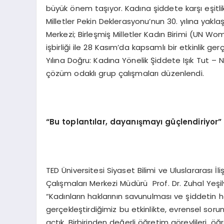
büyük önem taşıyor. Kadına şiddete karşı eşitlik,
Milletler Pekin Deklerasyonu’nun 30. yılına yakla
Merkezi; Birleşmiş Milletler Kadın Birimi (UN 
işbirliği ile 28 Kasım’da kapsamlı bir etkinlik g
Yılına Doğru: Kadına Yönelik Şiddete Işık Tut – N
çözüm odaklı grup çalışmaları düzenlendi.
“Bu toplantılar, dayanışmayı güçlendiriyor”
TED Üniversitesi Siyaset Bilimi ve Uluslararası 
Çalışmaları Merkezi Müdürü Prof. Dr. Zuhal Yeşi
“Kadınların haklarının savunulması ve şiddetin h
gerçekleştirdiğimiz bu etkinlikte, evrensel sor
açtık. Birbirinden değerli öğretim görevlileri, öğ