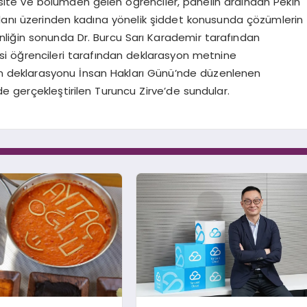
ersite ve bölümden gelen öğrenciler, panelin ardından Pekin
alanı üzerinden kadına yönelik şiddet konusunda çözümlerin
tkinliğin sonunda Dr. Burcu Sarı Karademir tarafından
i öğrencileri tarafından deklarasyon metnine
an deklarasyonu İnsan Hakları Günü’nde düzenlenen
nde gerçekleştirilen Turuncu Zirve’de sundular.