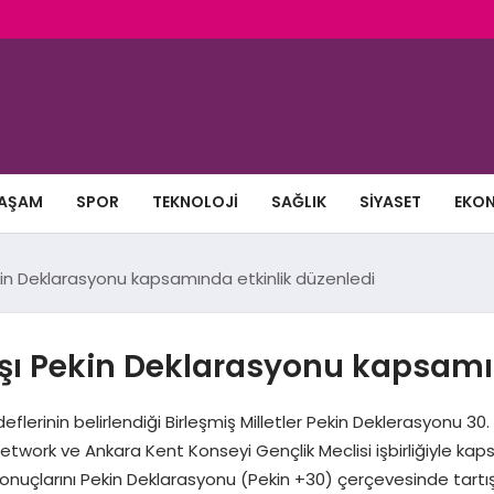
AŞAM
SPOR
TEKNOLOJI
SAĞLIK
SIYASET
EKO
kin Deklarasyonu kapsamında etkinlik düzenledi
rşı Pekin Deklarasyonu kapsamı
eflerinin belirlendiği Birleşmiş Milletler Pekin Deklerasyonu 30.
work ve Ankara Kent Konseyi Gençlik Meclisi işbirliğiyle kapsa
sonuçlarını Pekin Deklarasyonu (Pekin +30) çerçevesinde tartışt