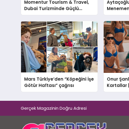
Momentur Tourism & Travel,
Aytaçoğl
Dubai Turizminde Güçlü
Menemeni
Operasyon Ağıyla Fark
Yaşatan A
Yaratıyor
Mars Türkiye’den “Köpeğini İşe
Onur Şanlı
Götür Haftası” çağrısı
Kartallar
Nihat Ulaş
Gerçek Magazinin Doğru Adresi