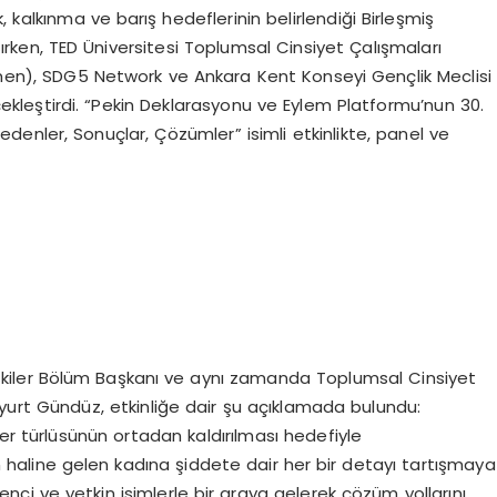
 kalkınma ve barış hedeflerinin belirlendiği Birleşmiş
şırken, TED Üniversitesi Toplumsal Cinsiyet Çalışmaları
Women), SDG5 Network ve Ankara Kent Konseyi Gençlik Meclisi
erçekleştirdi. “Pekin Deklarasyonu ve Eylem Platformu’nun 30.
edenler, Sonuçlar, Çözümler” isimli etkinlikte, panel ve
İlişkiler Bölüm Başkanı ve aynı zamanda Toplumsal Cinsiyet
lyurt Gündüz, etkinliğe dair şu açıklamada bulundu:
er türlüsünün ortadan kaldırılması hedefiyle
un haline gelen kadına şiddete dair her bir detayı tartışmaya
renci ve yetkin isimlerle bir araya gelerek çözüm yollarını