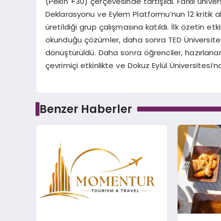
(Pekin +30) çerçevesinde tartışıldı. Farklı üniv
Deklarasyonu ve Eylem Platformu’nun 12 kritik 
üretildiği grup çalışmasına katıldı. İlk özetin e
okunduğu çözümler, daha sonra TED Üniversites
dönüştürüldü. Daha sonra öğrenciler, hazırlan
çevrimiçi etkinlikte ve Dokuz Eylül Üniversitesi’
Benzer Haberler