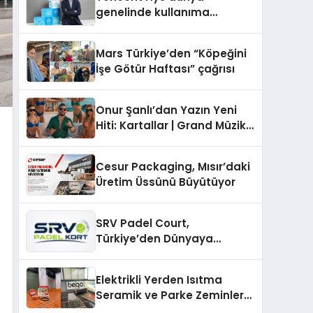
genelinde kullanıma
sunuldu
Mars Türkiye’den “Köpeğini
İşe Götür Haftası” çağrısı
Onur Şanlı’dan Yazın Yeni
Hiti: Kartallar | Grand Müzik
& Nihat Ulaş İmzalı Yeni Şarkı
Cesur Packaging, Mısır’daki
Üretim Üssünü Büyütüyor
SRV Padel Court,
Türkiye’den Dünyaya
Uzanan Padel Kort
Üretiminde Güvenin Adresi
Elektrikli Yerden Isıtma
Seramik ve Parke Zeminler
İçin En Verimli Çözümler