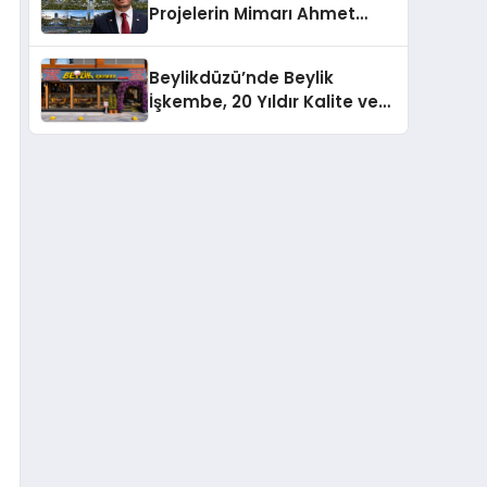
Projelerin Mimarı Ahmet
Hasan Salim Beyoğlu, 10
Milyon Metrekarelik “Al Yusuf
Beylikdüzü’nde Beylik
Holding Industrial City”
İşkembe, 20 Yıldır Kalite ve
Projesini Hayata Geçirecek
Lezzetin Değişmeyen Adresi