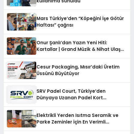
kullanıma sunuldu
Mars Türkiye’den “Köpeğini İşe Götür
Haftası” çağrısı
Onur Şanlı’dan Yazın Yeni Hiti:
Kartallar | Grand Müzik & Nihat Ulaş
İmzalı Yeni Şarkı
Cesur Packaging, Mısır’daki Üretim
Üssünü Büyütüyor
SRV Padel Court, Türkiye’den
Dünyaya Uzanan Padel Kort
Üretiminde Güvenin Adresi
Elektrikli Yerden Isıtma Seramik ve
Parke Zeminler İçin En Verimli
Çözümler