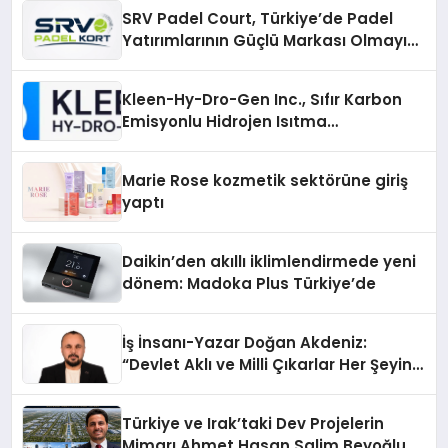
SRV Padel Court, Türkiye’de Padel
Yatırımlarının Güçlü Markası Olmayı
Sürdürüyor
Kleen-Hy-Dro-Gen Inc., Sıfır Karbon
Emisyonlu Hidrojen Isıtma
Teknolojisinde ISO ve TSSA
Düzenleyici Onaylarını Aldı
Marie Rose kozmetik sektörüne giriş
yaptı
Daikin’den akıllı iklimlendirmede yeni
dönem: Madoka Plus Türkiye’de
İş İnsanı-Yazar Doğan Akdeniz:
“Devlet Aklı ve Milli Çıkarlar Her Şeyin
Üzerindedir”
Türkiye ve Irak’taki Dev Projelerin
Mimarı Ahmet Hasan Salim Beyoğlu,