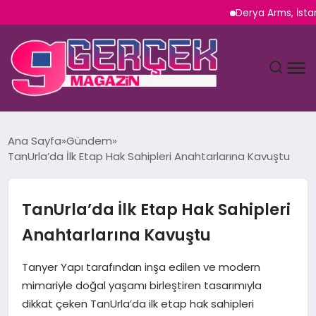
Derya Arms, İstanbul Pr
MAGAZIN
Ana Sayfa
Gündem
TanUrla’da İlk Etap Hak Sahipleri Anahtarlarına Kavuştu
YAŞAM
SPOR
TanUrla’da İlk Etap Hak Sahipleri
Anahtarlarına Kavuştu
TEKNOLOJI
Tanyer Yapı tarafından inşa edilen ve modern
SAĞLIK
mimariyle doğal yaşamı birleştiren tasarımıyla
dikkat çeken TanUrla’da ilk etap hak sahipleri
SIYASET