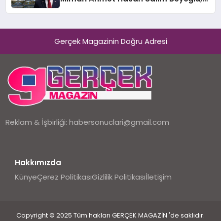
10 Milyon Metrekarelik “Al Yusuf
Holding Industrial City” Projesini
Hayata Geçirecek
Gerçek Magazinin Doğru Adresi
Reklam & İşbirliği:
habersonuclari@gmail.com
Hakkımızda
Künye
Çerez Politikası
Gizlilik Politikası
İletişim
Copyright © 2025 Tüm hakları GERÇEK MAGAZİN 'de saklıdır.