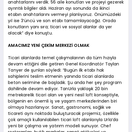
anahtarlarını verdik. 56 aile konutları ve projeyi gezerek
ayrıntılı bilgiler aldı. Haziran ayı sonunda da ikinci
etabın anahtarlarını vermeyi planlıyoruz. Önümüzdeki
yıl ise 3’üncü ve son etabı tamamlayacağız. Orada
konutların yanı sıra; ticari ve sosyal alanlar da yer
alacak” diye konuştu.
AMACIMIZ YENİ ÇEKİM MERKEZİ OLMAK
Ticari alanlarda temel çalışmalarının da tüm hızıyla
devam ettiğini dile getiren Genel Koordinatör Taylan
Tanyer de şunları söyledi: “Bugün ilk etabı hak
sahiplerini teslim etmenin yanında ticari alanlarda
beton serimine de başladık. Şu anda her şey program
dahilinde devam ediyor. TanUrla yaklaşık 20 bin
metrekarelik ticari alan ve yeni nesil loft konseptiyle,
bölgenin en önemli iş ve yaşam merkezlerinden biri
olmaya hazırlanıyor. Sanat, gastronomi, sağlık ve
ticareti aynı noktada buluşturacak projemiz, özellikle
çok amaçlı kullanılabilen ticari loft alanlarıyla Urla’da
yeni bir çalışma ve yatırım modeli sunuyor. Chef