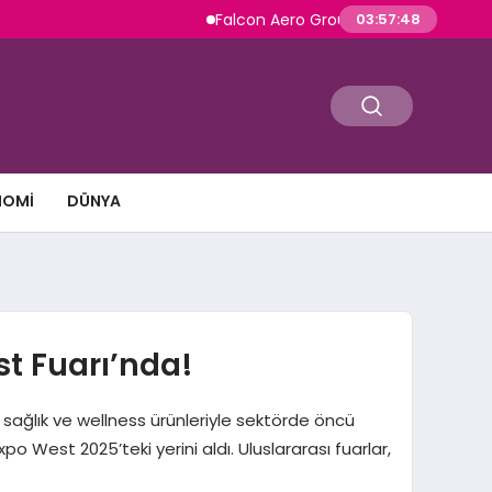
Falcon Aero Group, Havacılıkta Türkiye Merke
03:57:49
NOMI
DÜNYA
st Fuarı’nda!
 sağlık ve wellness ürünleriyle sektörde öncü
o West 2025’teki yerini aldı. Uluslararası fuarlar,