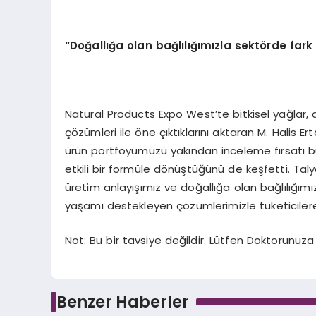
“
Doğallığa olan bağlılığımızla sekt
ö
rde far
Natural Products Expo West’te bitkisel yağlar, a
çözümleri ile öne çıktıklarını aktaran M. Halis Er
ürün portföyümüzü yakından inceleme fırsatı bul
etkili bir formüle dönüştüğünü de keşfetti. Talya 
üretim anlayışımız ve doğallığa olan bağlılığım
yaşamı destekleyen çözümlerimizle tüketicilere
Not: Bu bir tavsiye değildir. Lütfen Doktorunuz
Benzer Haberler