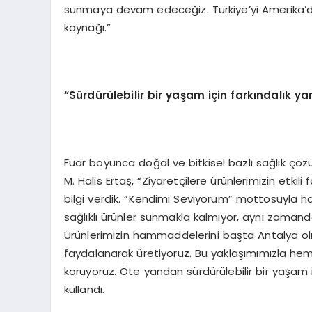
sunmaya devam edeceğiz. Türkiye’yi Amerika’da
kaynağı.”
“
Sürdürülebilir bir yaşam için farkı
ndal
ık y
Fuar boyunca doğal ve bitkisel bazlı sağlık çözü
M. Halis Ertaş, “Ziyaretçilere ürünlerimizin etkil
bilgi verdik. “Kendimi Seviyorum” mottosuyla ha
sağlıklı ürünler sunmakla kalmıyor, aynı zamand
Ürünlerimizin hammaddelerini başta Antalya olma
faydalanarak üretiyoruz. Bu yaklaşımımızla he
koruyoruz. Öte yandan sürdürülebilir bir yaşam 
kullandı.