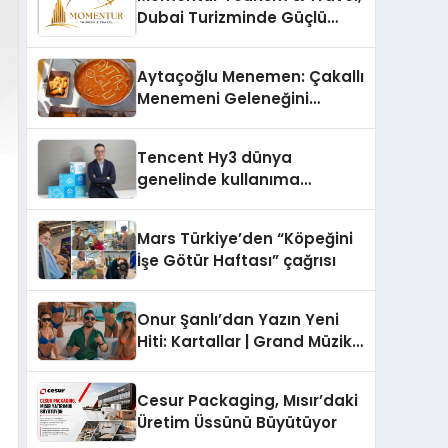
Dubai Turizminde Güçlü
Operasyon Ağıyla Fark
Yaratıyor
Aytaçoğlu Menemen: Çakallı
Menemeni Geleneğini
Yaşatan Aile İşletmesi
Tencent Hy3 dünya
genelinde kullanıma
sunuldu
Mars Türkiye’den “Köpeğini
İşe Götür Haftası” çağrısı
Onur Şanlı’dan Yazın Yeni
Hiti: Kartallar | Grand Müzik
& Nihat Ulaş İmzalı Yeni Şarkı
Cesur Packaging, Mısır’daki
Üretim Üssünü Büyütüyor