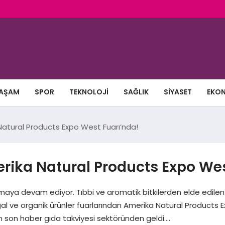
AŞAM
SPOR
TEKNOLOJI
SAĞLIK
SIYASET
EKO
a Natural Products Expo West Fuarı’nda!
merika Natural Products Expo We
ılmaya devam ediyor. Tıbbi ve aromatik bitkilerden elde edilen
al ve organik ürünler fuarlarından Amerika Natural Products Exp
n son haber gıda takviyesi sektöründen geldi….