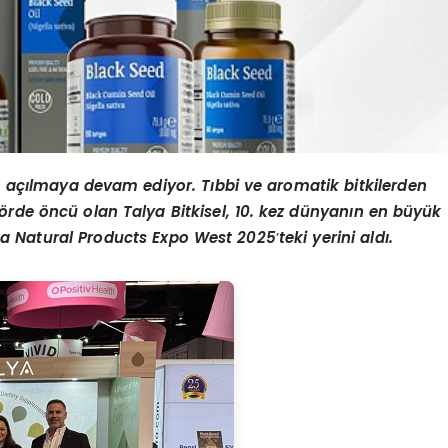
a açılmaya devam ediyor. Tıbbi ve aromatik bitkilerden
ö
rde
ö
ncü olan Talya Bitkisel, 10. kez dünyanı
n en b
üyü
k
a Natural Products Expo West 2025
’
teki yerini aldı.