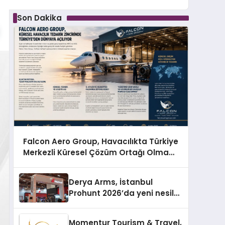
Son Dakika
Falcon Aero Group, Havacılıkta Türkiye
Merkezli Küresel Çözüm Ortağı Olma
Yolunda İlerliyor
Derya Arms, İstanbul
Prohunt 2026’da yeni nesil
ürünlerini ve global marka
vizyonunu sergiledi
Momentur Tourism & Travel,