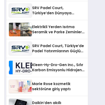
SRV Padel Court,
Türkiye’den Dünyaya
Uzanan Padel Kort
Üretiminde Güvenin Adresi
Elektrikli Yerden Isıtma
Seramik ve Parke Zeminler
İçin En Verimli Çözümler
SRV Padel Court, Türkiye’de
Padel Yatırımlarının Güçlü
Markası Olmayı Sürdürüyor
Kleen-Hy-Dro-Gen Inc., Sıfır
Karbon Emisyonlu Hidrojen
Isıtma Teknolojisinde ISO ve
TSSA Düzenleyici Onaylarını
Marie Rose kozmetik
Aldı
sektörüne giriş yaptı
Daikin’den akıllı