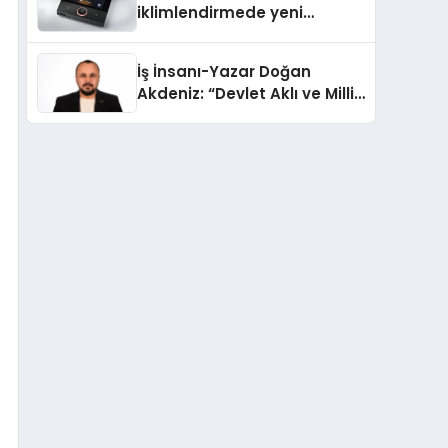
iklimlendirmede yeni
dönem: Madoka Plus
Türkiye’de
İş İnsanı-Yazar Doğan
Akdeniz: “Devlet Aklı ve Milli
Çıkarlar Her Şeyin
Üzerindedir”