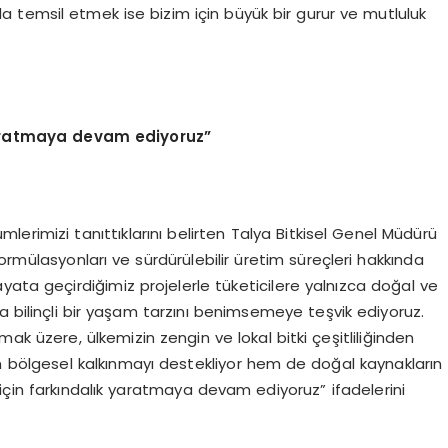
 temsil etmek ise bizim için büyük bir gurur ve mutluluk
aratmaya devam ediyoruz”
mlerimizi tanıttıklarını belirten Talya Bitkisel Genel Müdürü
i formülasyonları ve sürdürülebilir üretim süreçleri hakkında
yata geçirdiğimiz projelerle tüketicilere yalnızca doğal ve
a bilinçli bir yaşam tarzını benimsemeye teşvik ediyoruz.
k üzere, ülkemizin zengin ve lokal bitki çeşitliliğinden
m bölgesel kalkınmayı destekliyor hem de doğal kaynakların
için farkındalık yaratmaya devam ediyoruz” ifadelerini