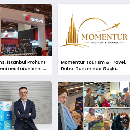
s, İstanbul Prohunt
Momentur Tourism & Travel,
ni nesil ürünlerini ve
Dubai Turizminde Güçlü
arka vizyonunu
Operasyon Ağıyla Fark
Yaratıyor