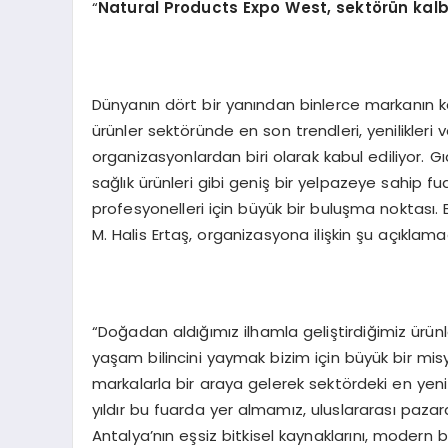
“
Natural Products Expo West
, sekt
ö
rün kalb
Dünyanın dört bir yanından binlerce markanın k
ürünler sektöründe en son trendleri, yenilikleri 
organizasyonlardan biri olarak kabul ediliyor. Gı
sağlık ürünleri gibi geniş bir yelpazeye sahip fu
profesyonelleri için büyük bir buluşma noktası. B
M. Halis Ertaş, organizasyona ilişkin şu açıklam
“Doğadan aldığımız ilhamla geliştirdiğimiz ürünl
yaşam bilincini yaymak bizim için büyük bir m
markalarla bir araya gelerek sektördeki en yeni
yıldır bu fuarda yer almamız, uluslararası pazar
Antalya’nın eşsiz bitkisel kaynaklarını, modern bi