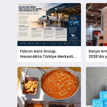
Falcon Aero Group,
Derya Arm
Havacılıkta Türkiye Merkezli
2026’da ye
Küresel Çözüm Ortağı Olma
global m
Yolunda İlerliyor
sergiledi