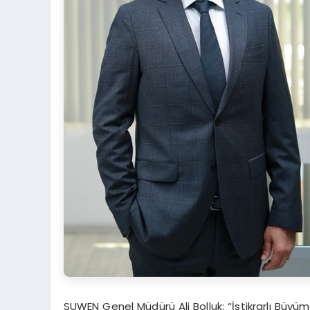
SUWEN Genel Müdürü Ali Bolluk: “İstikrarlı Büy