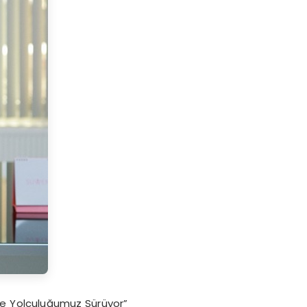
üme Yolculuğumuz Sürüyor”