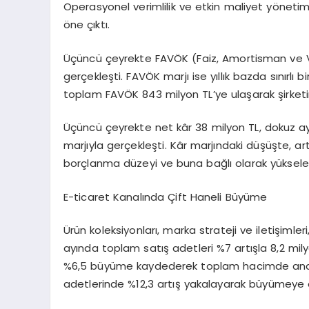
Operasyonel verimlilik ve etkin maliyet yönetimi,
öne çıktı.
Üçüncü çeyrekte FAVÖK (Faiz, Amortisman ve Ve
gerçekleşti. FAVÖK marjı ise yıllık bazda sınırlı
toplam FAVÖK 843 milyon TL’ye ulaşarak şirket
Üçüncü çeyrekte net kâr 38 milyon TL, dokuz a
marjıyla gerçekleşti. Kâr marjındaki düşüşte, ar
borçlanma düzeyi ve buna bağlı olarak yükselen 
E-ticaret Kanalında Çift Haneli Büyüme
Ürün koleksiyonları, marka strateji ve iletişimleri
ayında toplam satış adetleri %7 artışla 8,2 mi
%6,5 büyüme kaydederek toplam hacimde ana iti
adetlerinde %12,3 artış yakalayarak büyümeye e