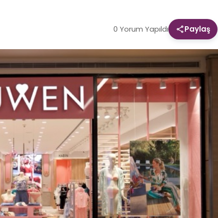
0 Yorum Yapıldı
Paylaş