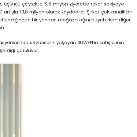
üçüncü çeyrekte 5,5 milyon ziyaretle rekor seviyeye
7 artışla 13,8 milyon olarak kaydedildi.
Şirket ç
ok kanallı bir
efle
ndiğinden
bir yandan mağaza
ağı
nı
büyütürken diğer
tı
.
asyonlarında sezonsallık yaşayan SUWEN’in satışlarının
ştirdiği görülüyor.