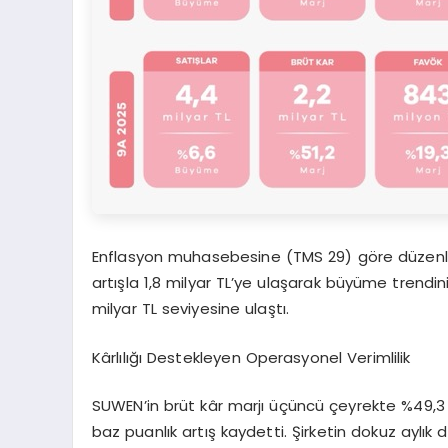
Enflasyon muhasebesine (TMS 29) göre düzenle
artışla 1,8 milyar TL’ye ulaş
arak büyüme trendin
milyar TL seviyesine
ulaştı.
Kârlılığı Destekleyen Operasyonel Verimlilik
SUWEN’in
brüt kâr marjı üçüncü çeyrekte %49,3
baz puanlık
artış kaydetti. Şirketin dokuz aylık 