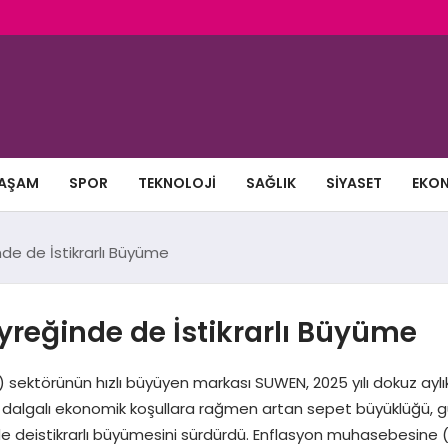
AŞAM
SPOR
TEKNOLOJI
SAĞLIK
SIYASET
EKO
de de İstikrarlı Büyüme
yreğinde de İstikrarlı Büyüme
EP) sektörünün hızlı büyüyen markası SUWEN, 2025 yılı dokuz ay
dalgalı ekonomik koşullara rağmen artan sepet büyüklüğü, güç
de deistikrarlı büyümesini sürdürdü. Enflasyon muhasebesine 