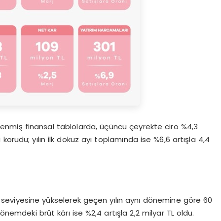
nmiş finansal tablolarda,
ü
çüncü çeyrekte ciro %4,3
i korudu
; yılın ilk dokuz ayı toplamında ise %6,6 artışla 4,4
 seviyesine yükselerek geçen yılın aynı dönemine göre
6
0
dönemdeki brüt kârı ise %2,4 artışla 2,2 milyar TL oldu.