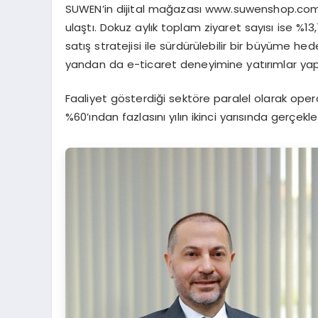
SUWEN
’in dijital mağazası
www.
suwenshop.com, 
ulaştı. Dokuz aylık toplam ziyaret sayısı ise %13,
satış stratejisi ile sürdürülebilir bir büyüme hed
yandan da e-ticaret deneyimine yatırımlar ya
p
Faaliyet gösterdiği sektöre paralel olarak oper
%60’ından fazlasını yılın ikinci yarısında gerçekle