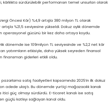
 kârlılıkta sürdürülebilir performansın temel unsurları olarak
rgi Öncesi Kâr) %4,9 artışla 380 milyon TL olarak
 bir artışla %21,5 seviyesine yükseldi. Dokuz aylık dönemde
in operasyonel gücünü bir kez daha ortaya koydu.
ylık dönemde ise 10
9
milyon TL seviyesinde ve %2,2 net kâr
tan yatırımların etkisiyle, daha yüksek seyreden finansal
finansman giderleri etkili ol
du.
,
pazarlama
satış
faaliyetleri kapsamında
2025’in ilk dokuz
lyon adede ulaştı. Bu dönemde yurtiçi mağazacılık kanalı
ci güç olmayı sürdürdü. E-ticaret kanalı ise satış
n güçlü katkıyı sağlayan kanal oldu.