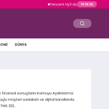
Tencent Hy3 dünya genelinde kullanıma sunu
19:18:38
NOMI
DÜNYA
lık finansal sonuçlarını Kamuyu Aydınlatma
lü müşteri sadakati ve dijital kanallarda
(TMS 29)…