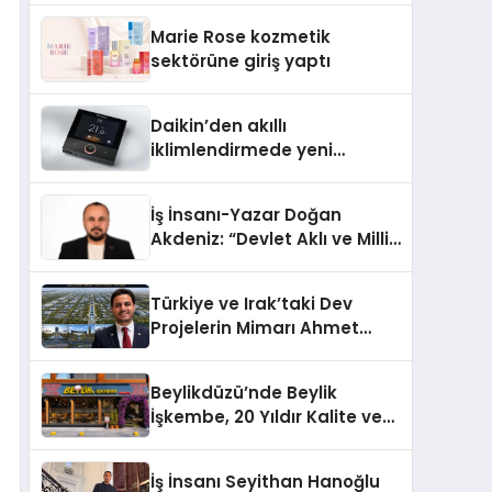
TSSA Düzenleyici Onaylarını
Marie Rose kozmetik
Aldı
sektörüne giriş yaptı
Daikin’den akıllı
iklimlendirmede yeni
dönem: Madoka Plus
Türkiye’de
İş İnsanı-Yazar Doğan
Akdeniz: “Devlet Aklı ve Milli
Çıkarlar Her Şeyin
Üzerindedir”
Türkiye ve Irak’taki Dev
Projelerin Mimarı Ahmet
Hasan Salim Beyoğlu, 10
Milyon Metrekarelik “Al Yusuf
Beylikdüzü’nde Beylik
Holding Industrial City”
İşkembe, 20 Yıldır Kalite ve
Projesini Hayata Geçirecek
Lezzetin Değişmeyen Adresi
İş İnsanı Seyithan Hanoğlu