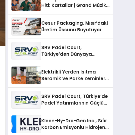
Hiti: Kartallar | Grand Müzik
& Nihat Ulaş İmzalı Yeni Şarkı
Cesur Packaging, Mısır’daki
Üretim Üssünü Büyütüyor
SRV Padel Court,
Türkiye’den Dünyaya
Uzanan Padel Kort
Üretiminde Güvenin Adresi
Elektrikli Yerden Isıtma
Seramik ve Parke Zeminler
İçin En Verimli Çözümler
SRV Padel Court, Türkiye’de
Padel Yatırımlarının Güçlü
Markası Olmayı Sürdürüyor
Kleen-Hy-Dro-Gen Inc., Sıfır
Karbon Emisyonlu Hidrojen
Isıtma Teknolojisinde ISO ve