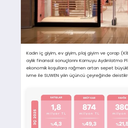
Kadın iç giyim, ev giyim, plaj
giyim
ve çorap (Kİ
aylık finansal sonuçlarını Kamuyu Aydınlatma P
ekonomik koşullara rağmen artan sepet büyüklü
ivme ile SUWEN yılın
üçüncü çeyreğinde de
isti