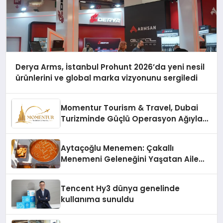
Derya Arms, İstanbul Prohunt 2026’da yeni nesil
ürünlerini ve global marka vizyonunu sergiledi
Momentur Tourism & Travel, Dubai
Turizminde Güçlü Operasyon Ağıyla
Fark Yaratıyor
Aytaçoğlu Menemen: Çakallı
Menemeni Geleneğini Yaşatan Aile
İşletmesi
Tencent Hy3 dünya genelinde
kullanıma sunuldu