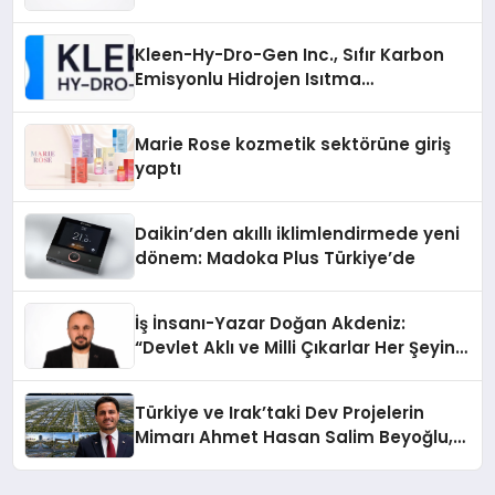
Sürdürüyor
Kleen-Hy-Dro-Gen Inc., Sıfır Karbon
Emisyonlu Hidrojen Isıtma
Teknolojisinde ISO ve TSSA
Düzenleyici Onaylarını Aldı
Marie Rose kozmetik sektörüne giriş
yaptı
Daikin’den akıllı iklimlendirmede yeni
dönem: Madoka Plus Türkiye’de
İş İnsanı-Yazar Doğan Akdeniz:
“Devlet Aklı ve Milli Çıkarlar Her Şeyin
Üzerindedir”
Türkiye ve Irak’taki Dev Projelerin
Mimarı Ahmet Hasan Salim Beyoğlu,
10 Milyon Metrekarelik “Al Yusuf
Holding Industrial City” Projesini