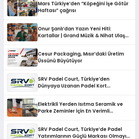
Mars Türkiye’den “Köpeğini İşe Götür
Haftası” çağrısı
Onur Şanlı’dan Yazın Yeni Hiti:
Kartallar | Grand Müzik & Nihat Ulaş
İmzalı Yeni Şarkı
Cesur Packaging, Mısır’daki Üretim
Üssünü Büyütüyor
SRV Padel Court, Türkiye’den
Dünyaya Uzanan Padel Kort
Üretiminde Güvenin Adresi
Elektrikli Yerden Isıtma Seramik ve
Parke Zeminler İçin En Verimli
Çözümler
SRV Padel Court, Türkiye’de Padel
Yatırımlarının Güçlü Markası Olmayı