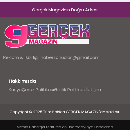
Hayata Geçirecek
Gerçek Magazinin Doğru Adresi
Reklam & İşbirliği:
habersonuclari@gmail.com
Hakkımızda
Künye
Çerez Politikası
Gizlilik Politikası
İletişim
Copyright © 2025 Tüm hakları GERÇEK MAGAZİN 'de saklıdır.
Mersin Haber
get featured on usatoday
Eşya Depolama