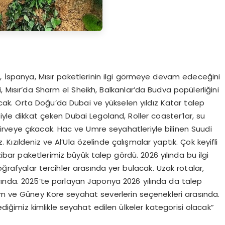
ar, İspanya, Mısır paketlerinin ilgi görmeye devam edeceğini
i, Mısır’da Sharm el Sheikh, Balkanlar’da Budva popülerliğini
ak. Orta Doğu’da Dubai ve yükselen yıldız Katar talep
yle dikkat çeken Dubai Legoland, Roller coaster’lar, su
a zirveye çıkacak. Hac ve Umre seyahatleriyle bilinen Suudi
z. Kızıldeniz ve Al’Ula özelinde çalışmalar yaptık. Çok keyifli
nzibar paketlerimiz büyük talep gördü. 2026 yılında bu ilgi
oğrafyalar tercihler arasında yer bulacak. Uzak rotalar,
arında. 2025’te parlayan Japonya 2026 yılında da talep
 ve Güney Kore seyahat severlerin seçenekleri arasında.
klediğimiz kimlikle seyahat edilen ülkeler kategorisi olacak”