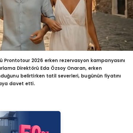
rü Prontotour 2026 erken rezervasyon kampanyasını
arlama Direkt
ö
rü
Eda
Özsoy Onaran, erken
uğunu belirtirken tatil severleri, bugünün fiyatını
ya davet etti.