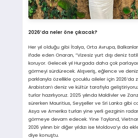
2026’
da neler
ö
ne çıkacak?
Her yıl olduğu gibi İtalya, Orta Avrupa, Balkanl
ifade eden Onaran, “Vizesiz yurt dışı deniz tatil
koruyor. Gelecek yıl Hurgada daha çok parlayac
görmeyi sürdürecek. Alışveriş, eğlence ve denizi
parklarıyla özellikle çocuklu aileler için 2026’d
Arabistan’ı deniz ve kültür tarafıyla geliştiriyoru
turlar hazırlıyoruz. 2025 yılında Maldivler ve Za
sürerken Mauritius, Seyşeller ve Sri Lanka gibi c
Asya ve Amerika turları yine yerli gezginin rad
görmeye devam edecek. Yine Tayland, Vietnam
2026 yılının bir diğer yıldızı ise Moldova’yı da e
diye konuştu.