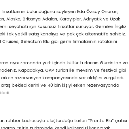
 fırsatlarının bulunduğunu söyleyen Eda Özsoy Onaran,
arı, Alaska, Britanya Adaları, Karayipler, Adriyatik ve Uzak
emi seyahati için kusursuz fırsatlar sunuyor. Gemileri İngiliz
i tek yetkili satış kanalıyız ve pek çok alternatife sahibiz.
Cruises, Selectum Blu gibi gemi firmalarının rotalarını
an aynı zamanda yurt içinde kültür turlarının Gürcistan ve
adeniz, Kapadokya, GAP turları ile mevsim ve festival gibi
erin erken rezervasyon kampanyasında yer aldığını vurguladı.
artış beklediklerini ve 40 bin kişiyi erken rezervasyonda
ledi.
n rehber kadrosuyla oluşturduğu turları “Pronto Blu” çatısı
naran, “Kitle turizminde kendi kalitemizi koruyarak