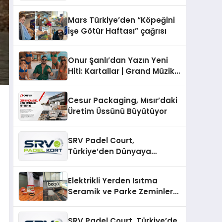
sunuldu
Mars Türkiye’den “Köpeğini
İşe Götür Haftası” çağrısı
Onur Şanlı’dan Yazın Yeni
Hiti: Kartallar | Grand Müzik
& Nihat Ulaş İmzalı Yeni Şarkı
Cesur Packaging, Mısır’daki
Üretim Üssünü Büyütüyor
SRV Padel Court,
Türkiye’den Dünyaya
Uzanan Padel Kort
Üretiminde Güvenin Adresi
Elektrikli Yerden Isıtma
Seramik ve Parke Zeminler
İçin En Verimli Çözümler
SRV Padel Court, Türkiye’de