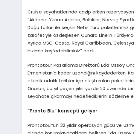
Cruise seyahatlerinde cazip erken rezervasyon
“Akdeniz, Yunan Adaları, Baltıklar, Norveç Fiyortl
Doğu turları ile seçkin Nehir Turu paketlerimiz g
zarafetiyle özdeşleşen Cunard Line’ın Türkiye’dek
Ayrıca MSC, Costa, Royal Carribbean, Celestyal 
bizimle keşfedebilirsiniz” dedi.
Prontotour Pazarlama Direktörü Eda Özsoy Onar
Ermenistan’a kadar uzandığını kaydederken, Kar
etkinlik odaklı tarihler için oluşturulan paketl
Onaran, bu yıl geçen yılın yüzde 20 üzerinde bir 
seyahate çıkarmayı hedeflediklerini sözlerine ek
“
Pronto Blu
” konsepti geliyor
Prontotour’un 32 yıldır operasyon gücü ve uzma
altında konumlayacaklarını belirten Eda Özsoy O