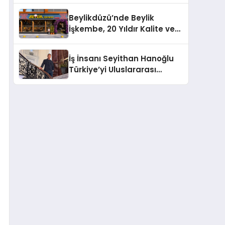
Milyon Metrekarelik “Al Yusuf
Beylikdüzü’nde Beylik
Holding Industrial City”
İşkembe, 20 Yıldır Kalite ve
Projesini Hayata Geçirecek
Lezzetin Değişmeyen Adresi
İş İnsanı Seyithan Hanoğlu
Türkiye’yi Uluslararası
Arenada Tanıtmayı
Hedefliyor