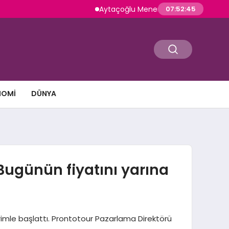
Aytaçoğlu Menemen: Çakallı Menemeni Geleneği
07:52:47
NOMI
DÜNYA
Bugünün fiyatını yarına
mle başlattı. Prontotour Pazarlama Direktörü