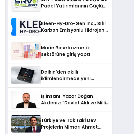
Padel Yatırımlarının Güçlü
Markası Olmayı Sürdürüyor
Kleen-Hy-Dro-Gen Inc., Sıfır
Karbon Emisyonlu Hidrojen
Isıtma Teknolojisinde ISO ve
TSSA Düzenleyici Onaylarını
Marie Rose kozmetik
Aldı
sektörüne giriş yaptı
Daikin’den akıllı
iklimlendirmede yeni
dönem: Madoka Plus
Türkiye’de
İş İnsanı-Yazar Doğan
Akdeniz: “Devlet Aklı ve Milli
Çıkarlar Her Şeyin
Üzerindedir”
Türkiye ve Irak’taki Dev
Projelerin Mimarı Ahmet
Hasan Salim Beyoğlu, 10