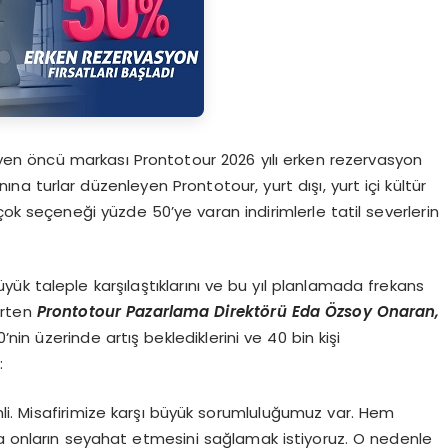
eyen öncü markası Prontotour 2026 yılı erken rezervasyon
na turlar düzenleyen Prontotour, yurt dışı, yurt içi kültür
k çok seçeneği yüzde 50’ye varan indirimlerle tatil severlerin
k taleple karşılaştıklarını ve bu yıl planlamada frekans
lirten
Prontotour Pazarlama Direkt
ö
rü
Eda
Özsoy Onaran,
n üzerinde artış beklediklerini ve 40 bin kişi
:
i. Misafirimize karşı büyük sorumluluğumuz var. Hem
onların seyahat etmesini sağlamak istiyoruz. O nedenle