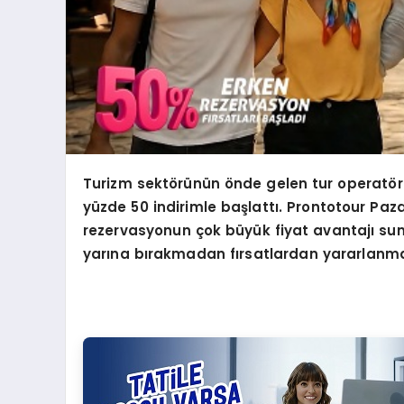
Turizm sekt
ö
rünün
ö
nde gelen tur operat
ö
yüzde 50 indirimle başlattı. Prontotour Paz
rezervasyonun çok büyük fiyat avantajı sund
yarına bırakmadan fırsatlardan yararlanma