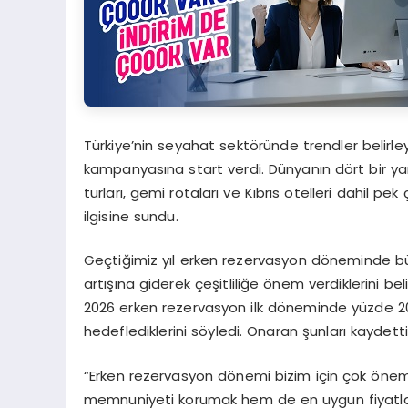
Türkiye’nin seyahat sektöründe trendler belirl
kampanyasına start verdi. Dünyanın dört bir yanı
turları, gemi rotaları ve Kıbrıs otelleri dahil pe
ilgisine sundu.
Geçtiğimiz yıl erken rezervasyon döneminde büyü
artışına giderek çeşitliliğe önem verdiklerini be
2026 erken rezervasyon ilk döneminde yüzde 20’ni
hedeflediklerini söyledi. Onaran şunları kaydetti
“Erken rezervasyon dönemi bizim için çok öneml
memnuniyeti korumak hem de en uygun fiyatla 