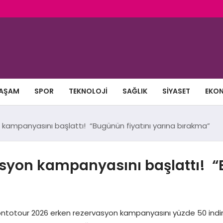
AŞAM
SPOR
TEKNOLOJI
SAĞLIK
SIYASET
EKO
kampanyasını başlattı! “Bugünün fiyatını yarına bırakma”
asyon kampanyasını başlattı! “
ntotour 2026 erken rezervasyon kampanyasını yüzde 50 indiri