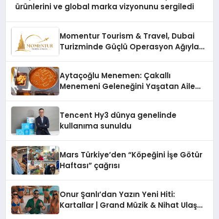
ürünlerini ve global marka vizyonunu sergiledi
Momentur Tourism & Travel, Dubai
Turizminde Güçlü Operasyon Ağıyla
Fark Yaratıyor
Aytaçoğlu Menemen: Çakallı
Menemeni Geleneğini Yaşatan Aile
İşletmesi
Tencent Hy3 dünya genelinde
kullanıma sunuldu
Mars Türkiye’den “Köpeğini İşe Götür
Haftası” çağrısı
Onur Şanlı’dan Yazın Yeni Hiti:
Kartallar | Grand Müzik & Nihat Ulaş
İmzalı Yeni Şarkı