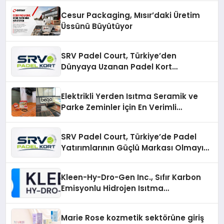
Cesur Packaging, Mısır’daki Üretim
Üssünü Büyütüyor
SRV Padel Court, Türkiye’den
Dünyaya Uzanan Padel Kort
Üretiminde Güvenin Adresi
Elektrikli Yerden Isıtma Seramik ve
Parke Zeminler İçin En Verimli
Çözümler
SRV Padel Court, Türkiye’de Padel
Yatırımlarının Güçlü Markası Olmayı
Sürdürüyor
Kleen-Hy-Dro-Gen Inc., Sıfır Karbon
Emisyonlu Hidrojen Isıtma
Teknolojisinde ISO ve TSSA
Düzenleyici Onaylarını Aldı
Marie Rose kozmetik sektörüne giriş