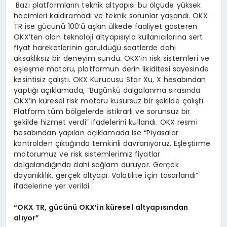
Bazı platformların teknik altyapısı bu ölçüde yüksek
hacimleri kaldıramadı ve teknik sorunlar yaşandı. OKX
TR ise gücünü 100’ü aşkın ülkede faaliyet gösteren
OKX’ten alan teknoloji altyapısıyla kullanıcılarına sert
fiyat hareketlerinin görüldüğü saatlerde dahi
aksaklıksız bir deneyim sundu. OKX’in risk sistemleri ve
eşleşme motoru, platformun derin likiditesi sayesinde
kesintisiz çalıştı. OKX Kurucusu Star Xu, X hesabından
yaptığı açıklamada, “Bugünkü dalgalanma sırasında
OKX’in küresel risk motoru kusursuz bir şekilde çalıştı.
Platform tüm bölgelerde istikrarlı ve sorunsuz bir
şekilde hizmet verdi” ifadelerini kullandı. OKX resmi
hesabından yapılan açıklamada ise “Piyasalar
kontrolden çıktığında temkinli davranıyoruz. Eşleştirme
motorumuz ve risk sistemlerimiz fiyatlar
dalgalandığında dahi sağlam duruyor. Gerçek
dayanıklılık, gerçek altyapı. Volatilite için tasarlandı”
ifadelerine yer verildi.
“OKX TR, gücünü OKX’in küresel altyapısından
alıyor”