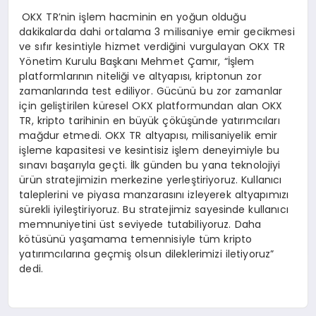
OKX TR’nin işlem hacminin en yoğun olduğu
dakikalarda dahi ortalama 3 milisaniye emir gecikmesi
ve sıfır kesintiyle hizmet verdiğini vurgulayan OKX TR
Yönetim Kurulu Başkanı Mehmet Çamır, “İşlem
platformlarının niteliği ve altyapısı, kriptonun zor
zamanlarında test ediliyor. Gücünü bu zor zamanlar
için geliştirilen küresel OKX platformundan alan OKX
TR, kripto tarihinin en büyük çöküşünde yatırımcıları
mağdur etmedi. OKX TR altyapısı, milisaniyelik emir
işleme kapasitesi ve kesintisiz işlem deneyimiyle bu
sınavı başarıyla geçti. İlk günden bu yana teknolojiyi
ürün stratejimizin merkezine yerleştiriyoruz. Kullanıcı
taleplerini ve piyasa manzarasını izleyerek altyapımızı
sürekli iyileştiriyoruz. Bu stratejimiz sayesinde kullanıcı
memnuniyetini üst seviyede tutabiliyoruz. Daha
kötüsünü yaşamama temennisiyle tüm kripto
yatırımcılarına geçmiş olsun dileklerimizi iletiyoruz”
dedi.