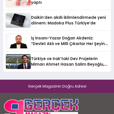
yaptı
Daikin’den akıllı iklimlendirmede yeni
dönem: Madoka Plus Türkiye’de
İş İnsanı-Yazar Doğan Akdeniz:
“Devlet Aklı ve Milli Çıkarlar Her Şeyin
Üzerindedir”
Türkiye ve Irak’taki Dev Projelerin
Mimarı Ahmet Hasan Salim Beyoğlu,
10 Milyon Metrekarelik “Al Yusuf
Holding Industrial City” Projesini
Hayata Geçirecek
Gerçek Magazinin Doğru Adresi