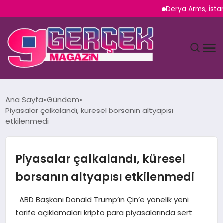
Derya Arms, İstanbul Pr
MAGAZIN
Ana Sayfa
Gündem
Piyasalar çalkalandı, küresel borsanın altyapısı
YAŞAM
etkilenmedi
SPOR
Piyasalar çalkalandı, küresel
TEKNOLOJI
borsanın altyapısı etkilenmedi
SAĞLIK
ABD Başkanı Donald Trump’ın Çin’e yönelik yeni
tarife açıklamaları kripto para piyasalarında sert
SIYASET