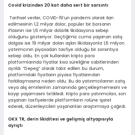
Covid krizinden 20 kat daha sert bir sarsıntı
Tarihsel veriler, COVID-19’un pandemi olarak ilan
edilmesinin 1,2 milyar dolar, popüler bir borsanın
iflasının ise 1,6 milyar dolarlık likidasyona sebep
olduğunu gösteriyor. Geçtiğimiz cuma yaşanan satış
dalgası ise 19 milyar doları aşkın likidasyonla 1,6 milyon
yatırımcının piyasadan tasfiye olduğu bir sarsıntıya
sebep oldu. En çok kullanılan kripto para
platformlarında fiyatlar kısa süreliğine sabitlerinden
ayrıldı. “Depeg” olarak tabir edilen bu durum,
platformdaki fiyatların piyasa fiyatlarından
farklılaşmasına neden oldu. Bu da yatırımcılarının satış
veya alış emirlerinin zamanında gerçekleşmemesini ve
kayıp yaşamasını tetikledi. Kripto para yatırımcıları, son
yaşanan tasfiyelerde platformların rolüne işaret
ederek, düzenleyicileri yaşananları araştırmaya çağırdı.
OKX TR, derin likiditesi ve gelişmiş altyapısıyla
ayrıştı