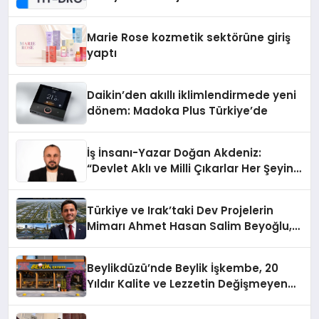
Teknolojisinde ISO ve TSSA
Düzenleyici Onaylarını Aldı
Marie Rose kozmetik sektörüne giriş
yaptı
Daikin’den akıllı iklimlendirmede yeni
dönem: Madoka Plus Türkiye’de
İş İnsanı-Yazar Doğan Akdeniz:
“Devlet Aklı ve Milli Çıkarlar Her Şeyin
Üzerindedir”
Türkiye ve Irak’taki Dev Projelerin
Mimarı Ahmet Hasan Salim Beyoğlu,
10 Milyon Metrekarelik “Al Yusuf
Holding Industrial City” Projesini
Beylikdüzü’nde Beylik İşkembe, 20
Hayata Geçirecek
Yıldır Kalite ve Lezzetin Değişmeyen
Adresi