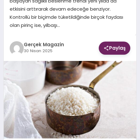
başlayan sağlıklı beslenme trendi yeni yılda da
etkisini arttırarak devam edeceğe benziyor.
EKONOMI
Kontrollü bir biçimde tüketildiğinde birçok faydası
olan pirinç ise, yılbaşı…
DÜNYA
Gerçek Magazin
Paylaş
30 Nisan 2025