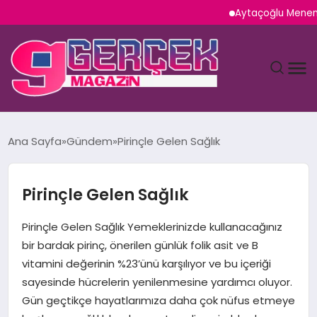
Aytaçoğlu Menemen: Ça
MAGAZIN
Ana Sayfa
Gündem
Pirinçle Gelen Sağlık
YAŞAM
Pirinçle Gelen Sağlık
SPOR
Pirinçle Gelen Sağlık Yemeklerinizde kullanacağınız
TEKNOLOJI
bir bardak pirinç, önerilen günlük folik asit ve B
vitamini değerinin %23’ünü karşılıyor ve bu içeriği
SAĞLIK
sayesinde hücrelerin yenilenmesine yardımcı oluyor.
Gün geçtikçe hayatlarımıza daha çok nüfus etmeye
SIYASET