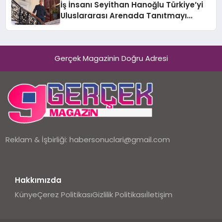
İş İnsanı Seyithan Hanoğlu Türkiye’yi
Uluslararası Arenada Tanıtmayı
Hedefliyor
Gerçek Magazinin Doğru Adresi
Reklam & İşbirliği:
habersonuclari@gmail.com
Hakkımızda
Künye
Çerez Politikası
Gizlilik Politikası
İletişim