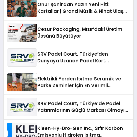
Onur Şanlı’dan Yazın Yeni Hiti:
Kartallar | Grand Müzik & Nihat Ulaş
İmzalı Yeni Şarkı
Cesur Packaging, Mısır’daki Üretim
Üssünü Büyütüyor
SRV Padel Court, Türkiye’den
Dünyaya Uzanan Padel Kort
Üretiminde Güvenin Adresi
Elektrikli Yerden Isıtma Seramik ve
Parke Zeminler İçin En Verimli
Çözümler
SRV Padel Court, Türkiye’de Padel
Yatırımlarının Güçlü Markası Olmayı
Sürdürüyor
Kleen-Hy-Dro-Gen Inc., Sıfır Karbon
Emisyonlu Hidrojen Isıtma