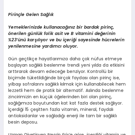
Pirinçle Gelen Sağlık
Yemeklerinizde kullanacağınız bir bardak pirinç,
önerilen günlük folik asit ve B vitamini değerinin
%23’ünü karşılıyor ve bu içeriği sayesinde hücrelerin
yenilenmesine yardımcı oluyor.
Gün geçtikçe hayatlarımıza daha çok nüfus etmeye
başlayan sağlıklı beslenme trendi yeni yılda da etkisini
arttırarak devam edeceğe benziyor. Kontrollü bir
biçimde tüketildiğinde birçok faydası olan pirinç ise,
yılbaşı sofralarını sağlıklı kılmak için kullanabilecek hem
lezzetli hem de pratik bir alternatif. Aslında beslenme
zincirimizin en küçük öğelerinden biri olan pirinç,
sağlığımıza boyutundan kat kat fazla destek sağlıyor.
İçerdiği 15 çeşitten fazla vitamin, mineral, faydalı
antioksidanlar ve sağladığı enerji ile tam bir sağlıklı
besin deposu.
Uzman Diyetisyen Nesrin Eriş’e göre, içerdiği vitamin ve