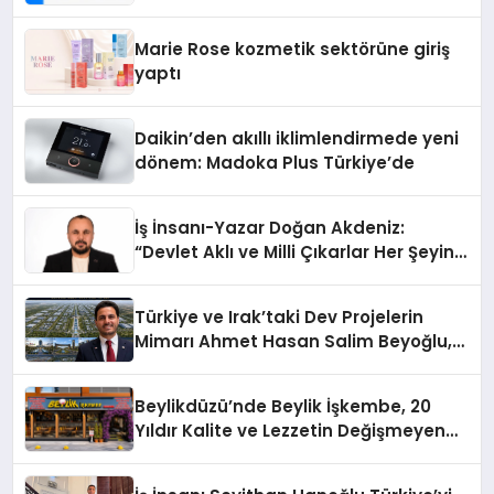
Teknolojisinde ISO ve TSSA
Düzenleyici Onaylarını Aldı
Marie Rose kozmetik sektörüne giriş
yaptı
Daikin’den akıllı iklimlendirmede yeni
dönem: Madoka Plus Türkiye’de
İş İnsanı-Yazar Doğan Akdeniz:
“Devlet Aklı ve Milli Çıkarlar Her Şeyin
Üzerindedir”
Türkiye ve Irak’taki Dev Projelerin
Mimarı Ahmet Hasan Salim Beyoğlu,
10 Milyon Metrekarelik “Al Yusuf
Holding Industrial City” Projesini
Beylikdüzü’nde Beylik İşkembe, 20
Hayata Geçirecek
Yıldır Kalite ve Lezzetin Değişmeyen
Adresi