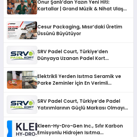
Onur Şanlı’dan Yazın Yeni Hiti:
Kartallar | Grand Müzik & Nihat Ulaş
İmzalı Yeni Şarkı
Cesur Packaging, Mısır’daki Üretim
Üssünü Büyütüyor
SRV Padel Court, Türkiye’den
Dünyaya Uzanan Padel Kort
Üretiminde Güvenin Adresi
Elektrikli Yerden Isıtma Seramik ve
Parke Zeminler İçin En Verimli
Çözümler
SRV Padel Court, Türkiye’de Padel
Yatırımlarının Güçlü Markası Olmayı
Sürdürüyor
Kleen-Hy-Dro-Gen Inc., Sıfır Karbon
Emisyonlu Hidrojen Isıtma