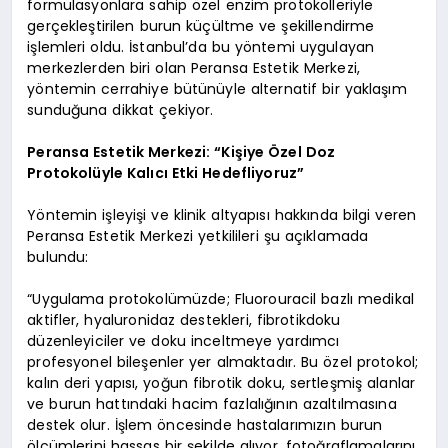
formülasyonlara sahip özel enzim protokolleriyle
gerçekleştirilen burun küçültme ve şekillendirme
işlemleri oldu. İstanbul’da bu yöntemi uygulayan
merkezlerden biri olan Peransa Estetik Merkezi,
yöntemin cerrahiye bütünüyle alternatif bir yaklaşım
sunduğuna dikkat çekiyor.
Peransa Estetik Merkezi: “Kişiye Özel Doz
Protokolüyle Kalıcı Etki Hedefliyoruz”
Yöntemin işleyişi ve klinik altyapısı hakkında bilgi veren
Peransa Estetik Merkezi yetkilileri şu açıklamada
bulundu:
“Uygulama protokolümüzde; Fluorouracil bazlı medikal
aktifler, hyaluronidaz destekleri, fibrotikdoku
düzenleyiciler ve doku inceltmeye yardımcı
profesyonel bileşenler yer almaktadır. Bu özel protokol;
kalın deri yapısı, yoğun fibrotik doku, sertleşmiş alanlar
ve burun hattındaki hacim fazlalığının azaltılmasına
destek olur. İşlem öncesinde hastalarımızın burun
ölçümlerini hassas bir şekilde alıyor, fotoğraflamalarını