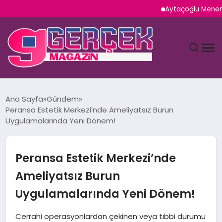
Aytaçoğlu Menemen: Çak
MAGAZIN
Ana Sayfa
Gündem
Peransa Estetik Merkezi’nde Ameliyatsız Burun
YAŞAM
Uygulamalarında Yeni Dönem!
SPOR
Peransa Estetik Merkezi’nde
TEKNOLOJI
Ameliyatsız Burun
Uygulamalarında Yeni Dönem!
SAĞLIK
Cerrahi operasyonlardan çekinen veya tıbbi durumu
SIYASET