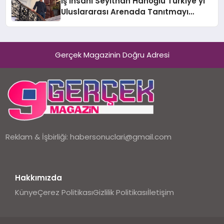
İş İnsanı Seyithan Hanoğlu Türkiye’yi
Uluslararası Arenada Tanıtmayı
Hedefliyor
Gerçek Magazinin Doğru Adresi
Reklam & İşbirliği:
habersonuclari@gmail.com
Hakkımızda
Künye
Çerez Politikası
Gizlilik Politikası
İletişim