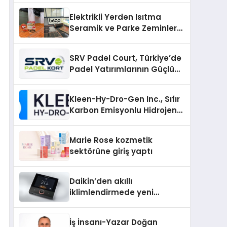
Üretiminde Güvenin Adresi
Elektrikli Yerden Isıtma
Seramik ve Parke Zeminler
İçin En Verimli Çözümler
SRV Padel Court, Türkiye’de
Padel Yatırımlarının Güçlü
Markası Olmayı Sürdürüyor
Kleen-Hy-Dro-Gen Inc., Sıfır
Karbon Emisyonlu Hidrojen
Isıtma Teknolojisinde ISO ve
TSSA Düzenleyici Onaylarını
Marie Rose kozmetik
Aldı
sektörüne giriş yaptı
Daikin’den akıllı
iklimlendirmede yeni
dönem: Madoka Plus
Türkiye’de
İş İnsanı-Yazar Doğan