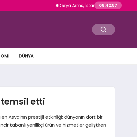
Derya Arms, İstanbul Prohunt 2026’da yeni nes
08:42:58
NOMI
DÜNYA
temsil etti
Asya’nın prestijli etkinliği; dünyanın dört bir
ncir tabanlı yenilikçi ürün ve hizmetler geliştiren