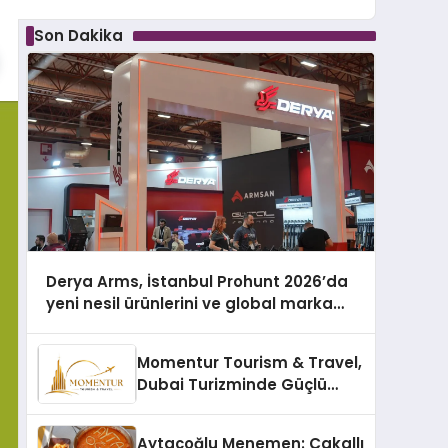
Son Dakika
Derya Arms, İstanbul Prohunt 2026’da
yeni nesil ürünlerini ve global marka
vizyonunu sergiledi
Momentur Tourism & Travel,
Dubai Turizminde Güçlü
Operasyon Ağıyla Fark
Yaratıyor
Aytaçoğlu Menemen: Çakallı