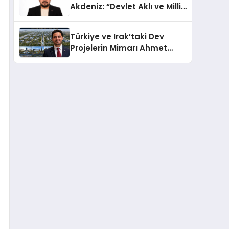
Akdeniz: “Devlet Aklı ve Milli
Çıkarlar Her Şeyin
Üzerindedir”
Türkiye ve Irak’taki Dev
Projelerin Mimarı Ahmet
Hasan Salim Beyoğlu, 10
Milyon Metrekarelik “Al Yusuf
Holding Industrial City”
Projesini Hayata Geçirecek