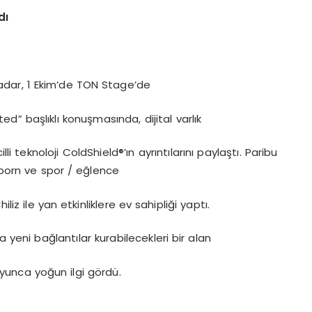
dı
dar, 1 Ekim’de TON Stage’de
ed” başlıklı konuşmasında, dijital varlık
i teknoloji ColdShield®’ın ayrıntılarını paylaştı. Paribu
alborn ve spor / eğlence
liz ile yan etkinliklere ev sahipliği yaptı.
a yeni bağlantılar kurabilecekleri bir alan
yunca yoğun ilgi gördü.