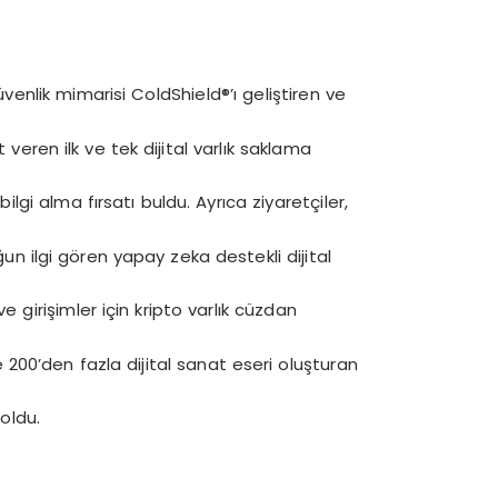
venlik mimarisi ColdShield®’ı geliştiren ve
t veren ilk ve tek dijital varlık saklama
lgi alma fırsatı buldu. Ayrıca ziyaretçiler,
ğun ilgi gören yapay zeka destekli dijital
 girişimler için kripto varlık cüzdan
 200’den fazla dijital sanat eseri oluşturan
 oldu.