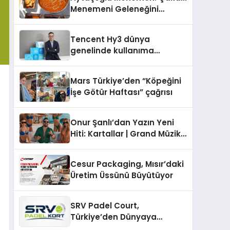
Menemeni Geleneğini
Yaşatan Aile İşletmesi
Tencent Hy3 dünya
genelinde kullanıma
sunuldu
Mars Türkiye’den “Köpeğini
İşe Götür Haftası” çağrısı
Onur Şanlı’dan Yazın Yeni
Hiti: Kartallar | Grand Müzik
& Nihat Ulaş İmzalı Yeni Şarkı
Cesur Packaging, Mısır’daki
Üretim Üssünü Büyütüyor
SRV Padel Court,
Türkiye’den Dünyaya
Uzanan Padel Kort