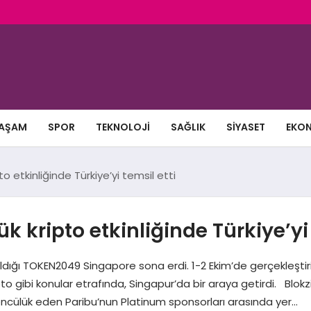
AŞAM
SPOR
TEKNOLOJI
SAĞLIK
SIYASET
EKO
o etkinliğinde Türkiye’yi temsil etti
 kripto etkinliğinde Türkiye’yi 
ğı TOKEN2049 Singapore sona erdi. 1-2 Ekim’de gerçekleştirilen 
pto gibi konular etrafında, Singapur’da bir araya getirdi. Blokzi
 öncülük eden Paribu’nun Platinum sponsorları arasında yer…