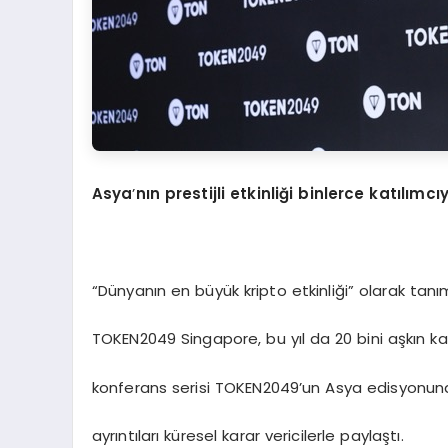
Asya
’
nın prestijli etkinliği binlerce katılımc
“Dünyanın en büyük kripto etkinliği” olarak t
TOKEN2049 Singapore, bu yıl da 20 bini aşkın katı
konferans serisi TOKEN2049’un Asya edisyonunda
ayrıntıları küresel karar vericilerle paylaştı.