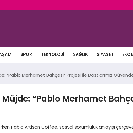
AŞAM
SPOR
TEKNOLOJI
SAĞLIK
SIYASET
EKO
de: “Pablo Merhamet Bahçesi” Projesi İle Dostlarımız Güvend
 Müjde: “Pablo Merhamet Bahçesi
n Pablo Artisan Coffee, sosyal sorumluluk anlayışı çerçevesin