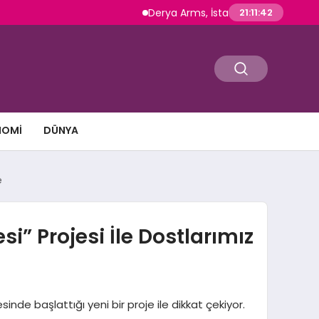
Derya Arms, İstanbul Prohunt 2026’da yeni n
21:11:43
NOMI
DÜNYA
e
” Projesi İle Dostlarımız
de başlattığı yeni bir proje ile dikkat çekiyor.