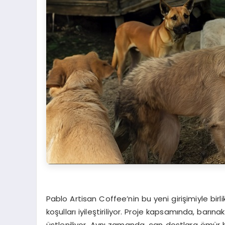
Pablo Artisan Coffee’nin bu yeni girişimiyle b
koşulları iyileştiriliyor. Proje kapsamında, barın
üstleniliyor. Aynı zamanda, can dostlara ömür 