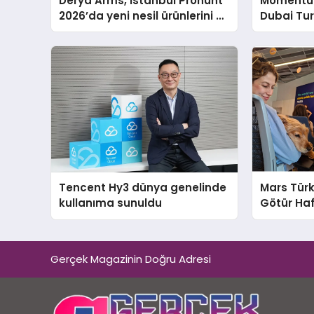
Derya Arms, İstanbul Prohunt
Momentur
2026’da yeni nesil ürünlerini ve
Dubai Tu
global marka vizyonunu
Operasyo
sergiledi
Yaratıyor
Tencent Hy3 dünya genelinde
Mars Türk
kullanıma sunuldu
Götür Haf
Gerçek Magazinin Doğru Adresi