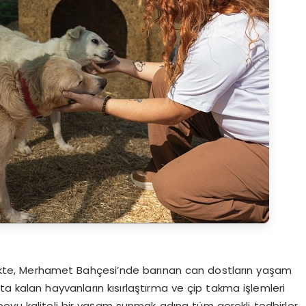
irlikte, Merhamet Bahçesi’nde barınan can dostların yaşam
akta kalan hayvanların kısırlaştırma ve çip takma işlemleri
boyu kaliteli bir yaşam sunmak adına tüm gerekli tedbirler