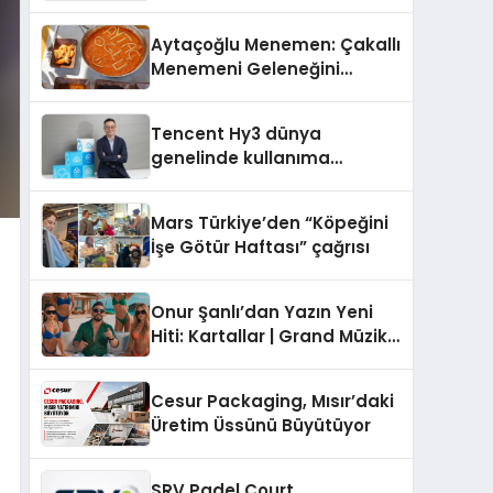
Operasyon Ağıyla Fark
Yaratıyor
Aytaçoğlu Menemen: Çakallı
Menemeni Geleneğini
Yaşatan Aile İşletmesi
Tencent Hy3 dünya
genelinde kullanıma
sunuldu
Mars Türkiye’den “Köpeğini
İşe Götür Haftası” çağrısı
Onur Şanlı’dan Yazın Yeni
Hiti: Kartallar | Grand Müzik
& Nihat Ulaş İmzalı Yeni Şarkı
Cesur Packaging, Mısır’daki
Üretim Üssünü Büyütüyor
SRV Padel Court,