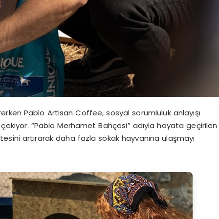
rken Pablo Artisan Coffee, sosyal sorumluluk anlayışı
at çekiyor. “Pablo Merhamet Bahçesi” adıyla hayata geçirilen
esini artırarak daha fazla sokak hayvanına ulaşmayı