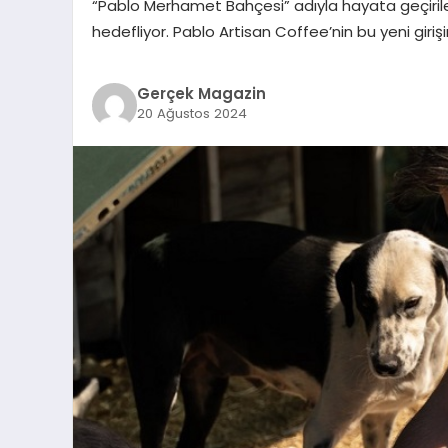
“Pablo Merhamet Bahçesi” adıyla hayata geçiril
hedefliyor. Pablo Artisan Coffee’nin bu yeni giriş
Gerçek Magazin
20 Ağustos 2024