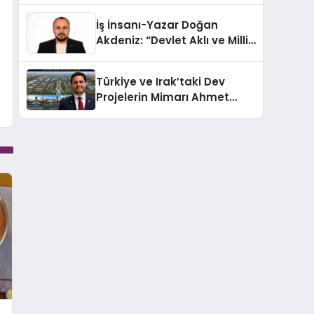
Türkiye’de
İş İnsanı-Yazar Doğan
Akdeniz: “Devlet Aklı ve Milli
Çıkarlar Her Şeyin
Üzerindedir”
Türkiye ve Irak’taki Dev
Projelerin Mimarı Ahmet
Hasan Salim Beyoğlu, 10
Milyon Metrekarelik “Al Yusuf
Holding Industrial City”
Projesini Hayata Geçirecek