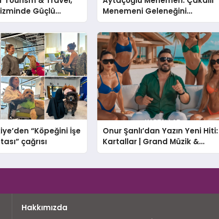
 Tourism & Travel,
Aytaçoğlu Menemen: Çakallı
rizminde Güçlü
Menemeni Geleneğini
n Ağıyla Fark
Yaşatan Aile İşletmesi
iye’den “Köpeğini İşe
Onur Şanlı’dan Yazın Yeni Hiti:
tası” çağrısı
Kartallar | Grand Müzik &
Nihat Ulaş İmzalı Yeni Şarkı
Hakkımızda