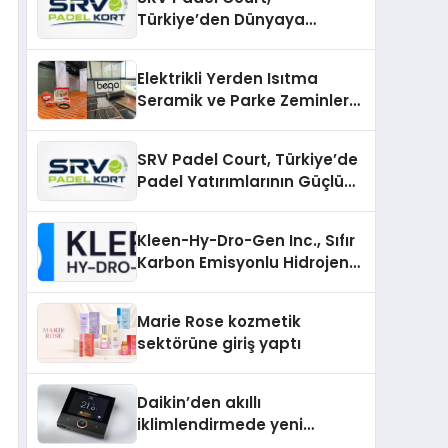
Türkiye’den Dünyaya
Uzanan Padel Kort
Üretiminde Güvenin Adresi
Elektrikli Yerden Isıtma
Seramik ve Parke Zeminler
İçin En Verimli Çözümler
SRV Padel Court, Türkiye’de
Padel Yatırımlarının Güçlü
Markası Olmayı Sürdürüyor
Kleen-Hy-Dro-Gen Inc., Sıfır
Karbon Emisyonlu Hidrojen
Isıtma Teknolojisinde ISO ve
TSSA Düzenleyici Onaylarını
Marie Rose kozmetik
Aldı
sektörüne giriş yaptı
Daikin’den akıllı
iklimlendirmede yeni
dönem: Madoka Plus