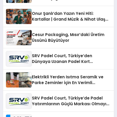
Onur Şanlı’dan Yazın Yeni Hiti:
Kartallar | Grand Müzik & Nihat Ulaş
İmzalı Yeni Şarkı
Cesur Packaging, Mısır’daki Üretim
Üssünü Büyütüyor
SRV Padel Court, Türkiye’den
Dünyaya Uzanan Padel Kort
Üretiminde Güvenin Adresi
Elektrikli Yerden Isıtma Seramik ve
Parke Zeminler İçin En Verimli
Çözümler
SRV Padel Court, Türkiye’de Padel
Yatırımlarının Güçlü Markası Olmayı
Sürdürüyor