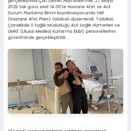
gerçekleştirildi.Çan Devlet Hastanesi’nde, 27 Mayıs
2025 Salı günü saat 14.00’te Hastane Afet ve Acil
Durum Planlama Birimi koordinasyonunda HAP
(Hastane Afet Planı) tatbikatı düzenlendi. Tatbikat,
Çanakkale İl Sağlık Müdürlüğü Acil Sağlık Hizmetleri ve
UMKE (Ulusal Medikal Kurtarma Ekibi) personellerinin
gözetiminde gerçekleştirildi.
“Gri Kod” emniyet birimleri eşliğinde gerçekleşti