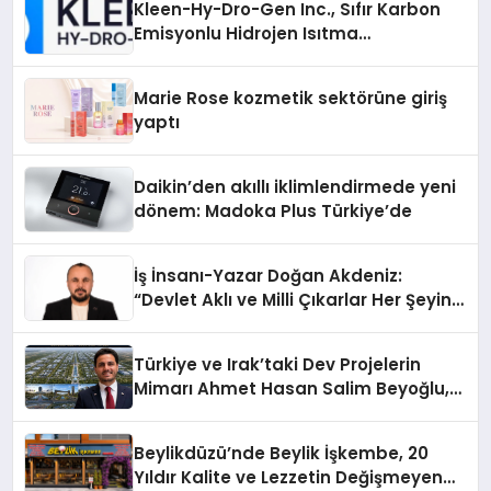
Kleen-Hy-Dro-Gen Inc., Sıfır Karbon
Emisyonlu Hidrojen Isıtma
Teknolojisinde ISO ve TSSA
Düzenleyici Onaylarını Aldı
Marie Rose kozmetik sektörüne giriş
yaptı
Daikin’den akıllı iklimlendirmede yeni
dönem: Madoka Plus Türkiye’de
İş İnsanı-Yazar Doğan Akdeniz:
“Devlet Aklı ve Milli Çıkarlar Her Şeyin
Üzerindedir”
Türkiye ve Irak’taki Dev Projelerin
Mimarı Ahmet Hasan Salim Beyoğlu,
10 Milyon Metrekarelik “Al Yusuf
Holding Industrial City” Projesini
Beylikdüzü’nde Beylik İşkembe, 20
Hayata Geçirecek
Yıldır Kalite ve Lezzetin Değişmeyen