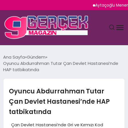
Aytaçoğlu Menemen: Çaka
MAGAZIN
Ana Sayfa
Gündem
Oyuncu Abdurrahman Tutar Çan Devlet Hastanesi’nde
YAŞAM
HAP tatbikatında
SPOR
Oyuncu Abdurrahman Tutar
TEKNOLOJI
Çan Devlet Hastanesi’nde HAP
tatbikatında
SAĞLIK
Çan Devlet Hastanesi’nde Gri ve Kırmızı Kod
SIYASET