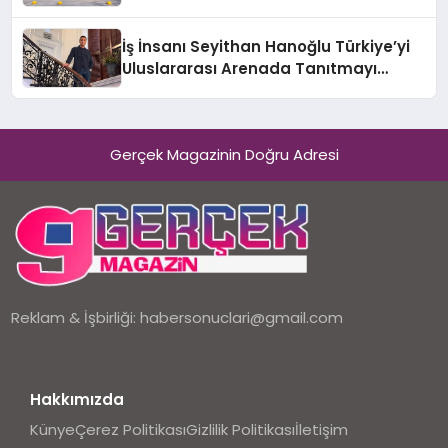
Adresi
İş İnsanı Seyithan Hanoğlu Türkiye’yi
Uluslararası Arenada Tanıtmayı
Hedefliyor
Gerçek Magazinin Doğru Adresi
Reklam & İşbirliği:
habersonuclari@gmail.com
Hakkımızda
Künye
Çerez Politikası
Gizlilik Politikası
İletişim