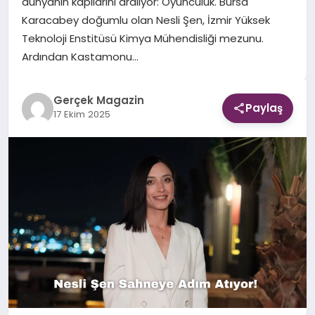
dünyanın kapılarını aralıyor: Oyunculuk. Bursa
Karacabey doğumlu olan Nesli Şen, İzmir Yüksek
EKONOMI
Teknoloji Enstitüsü Kimya Mühendisliği mezunu.
Ardından Kastamonu…
DÜNYA
Gerçek Magazin
Paylaş
17 Ekim 2025