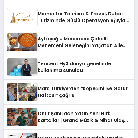
Momentur Tourism & Travel, Dubai
Turizminde Güçlü Operasyon Ağıyla
Fark Yaratıyor
Aytaçoğlu Menemen: Çakallı
Menemeni Geleneğini Yaşatan Aile
İşletmesi
Tencent Hy3 dünya genelinde
kullanıma sunuldu
Mars Türkiye’den “Köpeğini İşe Götür
Haftası” çağrısı
Onur Şanlı’dan Yazın Yeni Hiti:
Kartallar | Grand Müzik & Nihat Ulaş
İmzalı Yeni Şarkı