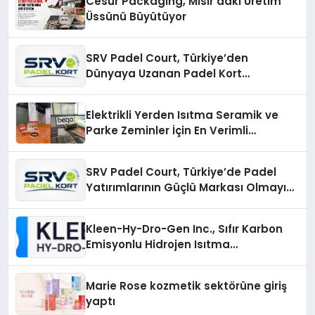
Cesur Packaging, Mısır’daki Üretim
Üssünü Büyütüyor
SRV Padel Court, Türkiye’den
Dünyaya Uzanan Padel Kort
Üretiminde Güvenin Adresi
Elektrikli Yerden Isıtma Seramik ve
Parke Zeminler İçin En Verimli
Çözümler
SRV Padel Court, Türkiye’de Padel
Yatırımlarının Güçlü Markası Olmayı
Sürdürüyor
Kleen-Hy-Dro-Gen Inc., Sıfır Karbon
Emisyonlu Hidrojen Isıtma
Teknolojisinde ISO ve TSSA
Düzenleyici Onaylarını Aldı
Marie Rose kozmetik sektörüne giriş
yaptı