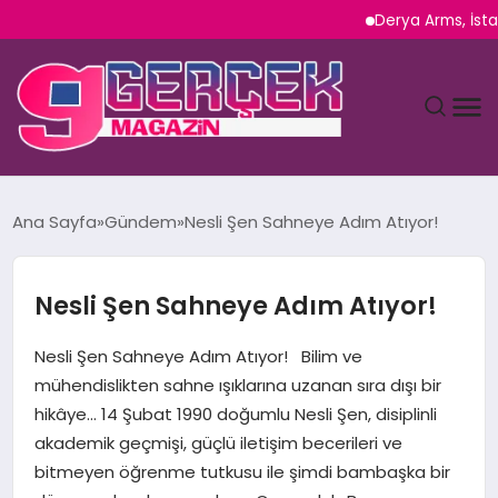
Derya Arms, İstanbul Prohu
MAGAZIN
Ana Sayfa
Gündem
Nesli Şen Sahneye Adım Atıyor!
YAŞAM
Nesli Şen Sahneye Adım Atıyor!
SPOR
Nesli Şen Sahneye Adım Atıyor! Bilim ve
TEKNOLOJI
mühendislikten sahne ışıklarına uzanan sıra dışı bir
hikâye… 14 Şubat 1990 doğumlu Nesli Şen, disiplinli
SAĞLIK
akademik geçmişi, güçlü iletişim becerileri ve
bitmeyen öğrenme tutkusu ile şimdi bambaşka bir
SIYASET