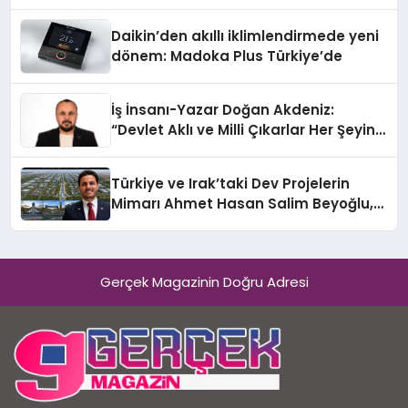
Daikin’den akıllı iklimlendirmede yeni
dönem: Madoka Plus Türkiye’de
İş İnsanı-Yazar Doğan Akdeniz:
“Devlet Aklı ve Milli Çıkarlar Her Şeyin
Üzerindedir”
Türkiye ve Irak’taki Dev Projelerin
Mimarı Ahmet Hasan Salim Beyoğlu,
10 Milyon Metrekarelik “Al Yusuf
Holding Industrial City” Projesini
Hayata Geçirecek
Gerçek Magazinin Doğru Adresi