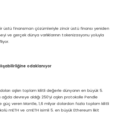
cir üstü finansman çözümleriyle zincir üstü finansı yeniden
yi ve gerçek dünya varlıklarının tokenizasyonu yoluyla
liyor.
lışabilirliğine odaklanıyor
ları aşkın toplam kilitli değerle dünyanın en büyük 5.
 ağda devreye aldığı 250’yi aşkın protokolle Pendle
 güç veren Mantle, 1,6 milyar dolardan fazla toplam kilitli
okolü mETH ve cmETH isimli 5. en büyük Ethereum likit