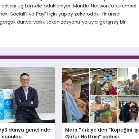
ol haritası üç temele odaklanıyor. Mantle Network’ü kurumsal
ürmek, SocialFi ve PayFi için yapay zeka odaklı finansal
gerçek dünya varlık tokenizasyonu yoluyla gelişmiş bir
Hy3 dünya genelinde
Mars Türkiye’den “Köpeğini İş
a sunuldu
Götür Haftası” çağrısı