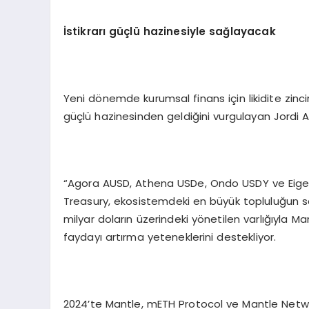
İstikrarı güçlü hazinesiyle sağlayacak
Yeni dönemde kurumsal finans için likidite zinc
güçlü hazinesinden geldiğini vurgulayan Jordi Al
“Agora AUSD, Athena USDe, Ondo USDY ve EigenLa
Treasury, ekosistemdeki en büyük topluluğun sa
milyar doların üzerindeki yönetilen varlığıyla Man
faydayı artırma yeteneklerini destekliyor.
2024’te Mantle, mETH Protocol ve Mantle Network