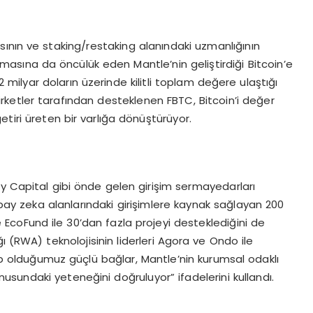
sının ve staking/restaking alanındaki uzmanlığının
nmasına da öncülük eden Mantle’nin geliştirdiği Bitcoin’e
1,2 milyar doların üzerinde kilitli toplam değere ulaştığı
irketler tarafından desteklenen FBTC, Bitcoin’i değer
tiri üreten bir varlığa dönüştürüyor.
ly Capital gibi önde gelen girişim sermayedarları
ay zeka alanlarındaki girişimlere kaynak sağlayan 200
EcoFund ile 30’dan fazla projeyi desteklediğini de
ı (RWA) teknolojisinin liderleri Agora ve Ondo ile
hip olduğumuz güçlü bağlar, Mantle’nin kurumsal odaklı
sundaki yeteneğini doğruluyor” ifadelerini kullandı.