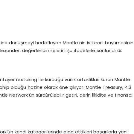
irine dönüşmeyi hedefleyen Mantle’nin istikrarlı büyümesinin
exander, değerlendirmelerini şu ifadelerle sonlandırdı:
yer restaking ile kurduğu varlık ortaklıkları kuran Mantle
hip olduğu hazine olarak öne çıkıyor. Mantle Treasury, 4,3
tle Network’ün sürdürülebilir getiri, derin likidite ve finansal
’ün kendi kategorilerinde elde ettikleri başarılarla yeni