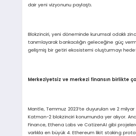
dair yeni vizyonunu paylaştı.
Blokzinciri, yeni döneminde kurumsal odaklı zin
tanımlayarak bankacılığın geleceğine güç verme
gelişmiş bir getiri ekosistemi oluşturmayı hedef
Merkeziyetsiz ve merkezi finansın birlikte ça
Mantle, Temmuz 2023’te duyurulan ve 2 milyar do
Katman-2 blokzinciri konumunda yer alıyor. Ana
Finance, Ethena Labs ve CatizenAI gibi projelere
varlıkla en büyük 4. Ethereum likit staking prot