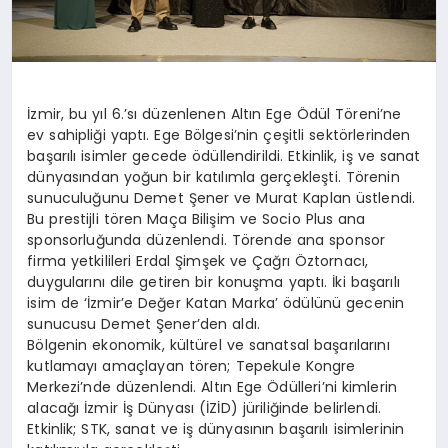
İzmir, bu yıl 6.’sı düzenlenen Altın Ege Ödül Töreni’ne
ev sahipliği yaptı. Ege Bölgesi’nin çeşitli sektörlerinden
başarılı isimler gecede ödüllendirildi. Etkinlik, iş ve sanat
dünyasından yoğun bir katılımla gerçekleşti. Törenin
sunuculuğunu Demet Şener ve Murat Kaplan üstlendi.
Bu prestijli tören Maça Bilişim ve Socio Plus ana
sponsorluğunda düzenlendi. Törende ana sponsor
firma yetkilileri Erdal Şimşek ve Çağrı Öztornacı,
duygularını dile getiren bir konuşma yaptı. İki başarılı
isim de ‘İzmir’e Değer Katan Marka’ ödülünü gecenin
sunucusu Demet Şener’den aldı.
Bölgenin ekonomik, kültürel ve sanatsal başarılarını
kutlamayı amaçlayan tören; Tepekule Kongre
Merkezi’nde düzenlendi. Altın Ege Ödülleri’ni kimlerin
alacağı İzmir İş Dünyası (İZİD) jüriliğinde belirlendi.
Etkinlik; STK, sanat ve iş dünyasının başarılı isimlerinin