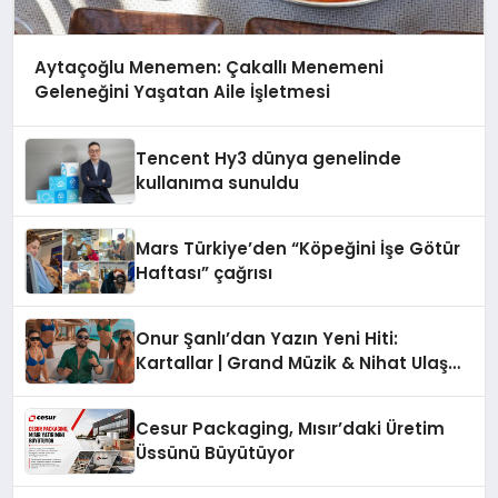
Aytaçoğlu Menemen: Çakallı Menemeni
Geleneğini Yaşatan Aile İşletmesi
Tencent Hy3 dünya genelinde
kullanıma sunuldu
Mars Türkiye’den “Köpeğini İşe Götür
Haftası” çağrısı
Onur Şanlı’dan Yazın Yeni Hiti:
Kartallar | Grand Müzik & Nihat Ulaş
İmzalı Yeni Şarkı
Cesur Packaging, Mısır’daki Üretim
Üssünü Büyütüyor