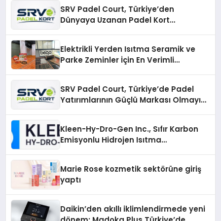
SRV Padel Court, Türkiye’den
Dünyaya Uzanan Padel Kort
Üretiminde Güvenin Adresi
Elektrikli Yerden Isıtma Seramik ve
Parke Zeminler İçin En Verimli
Çözümler
SRV Padel Court, Türkiye’de Padel
Yatırımlarının Güçlü Markası Olmayı
Sürdürüyor
Kleen-Hy-Dro-Gen Inc., Sıfır Karbon
Emisyonlu Hidrojen Isıtma
Teknolojisinde ISO ve TSSA
Düzenleyici Onaylarını Aldı
Marie Rose kozmetik sektörüne giriş
yaptı
Daikin’den akıllı iklimlendirmede yeni
dönem: Madoka Plus Türkiye’de