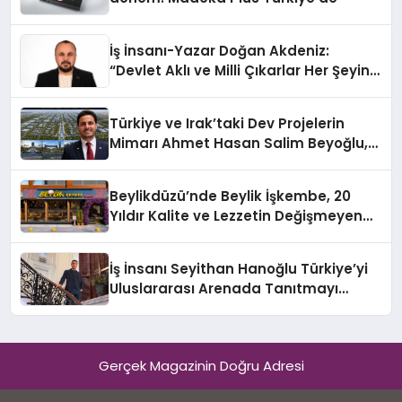
İş İnsanı-Yazar Doğan Akdeniz:
“Devlet Aklı ve Milli Çıkarlar Her Şeyin
Üzerindedir”
Türkiye ve Irak’taki Dev Projelerin
Mimarı Ahmet Hasan Salim Beyoğlu,
10 Milyon Metrekarelik “Al Yusuf
Holding Industrial City” Projesini
Beylikdüzü’nde Beylik İşkembe, 20
Hayata Geçirecek
Yıldır Kalite ve Lezzetin Değişmeyen
Adresi
İş İnsanı Seyithan Hanoğlu Türkiye’yi
Uluslararası Arenada Tanıtmayı
Hedefliyor
Gerçek Magazinin Doğru Adresi