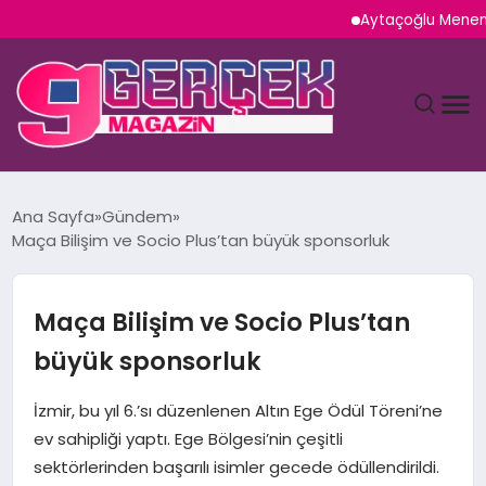
Aytaçoğlu Menemen: Ç
MAGAZIN
Ana Sayfa
Gündem
Maça Bilişim ve Socio Plus’tan büyük sponsorluk
YAŞAM
SPOR
Maça Bilişim ve Socio Plus’tan
büyük sponsorluk
TEKNOLOJI
İzmir, bu yıl 6.’sı düzenlenen Altın Ege Ödül Töreni’ne
SAĞLIK
ev sahipliği yaptı. Ege Bölgesi’nin çeşitli
sektörlerinden başarılı isimler gecede ödüllendirildi.
SIYASET