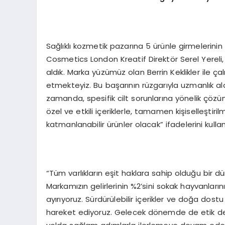
Sağlıklı kozmetik pazarına 5 ürünle girmelerinin
Cosmetics London Kreatif Direktör Serel Yereli, 
aldık. Marka yüzümüz olan Berrin Keklikler ile 
etmekteyiz. Bu başarının rüzgarıyla uzmanlık alan
zamanda, spesifik cilt sorunlarına yönelik çözüm
özel ve etkili içeriklerle, tamamen kişiselleştiri
katmanlanabilir ürünler olacak” ifadelerini kullan
“Tüm varlıkların eşit haklara sahip olduğu bir 
Markamızın gelirlerinin %2’sini sokak hayvanlar
ayırıyoruz. Sürdürülebilir içerikler ve doğa dost
hareket ediyoruz. Gelecek dönemde de etik değ