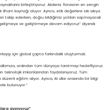
ynaklarını birleştiriyoruz. Akdeniz florasının en zengin
ilham kaynağı oluyor. Ayrıca, etik değerlere sıkı sıkıya
ndleri takip ederken, doğru bildiğimiz yoldan sapmayacak
 gelişmeye ve geliştirmeye devam ediyoruz” diyerek
anlayışı için global çapta farkındalık oluşturmak.
i halkımıza, ardından tüm dünyaya tanıtmayı hedefliyoruz.
nın teknolojik imkanlarından faydalanıyoruz. Tüm
üzenli eğitim alıyor. Ayrıca, iki ülke arasında bir bilgi
inde bulunuyor.”
lara ayırıyoruz”