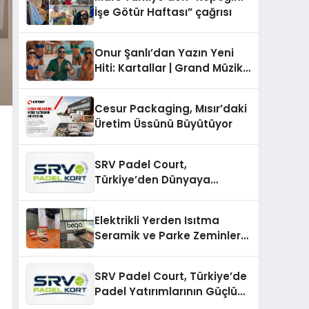
İşe Götür Haftası” çağrısı
Onur Şanlı’dan Yazın Yeni
Hiti: Kartallar | Grand Müzik
& Nihat Ulaş İmzalı Yeni Şarkı
Cesur Packaging, Mısır’daki
Üretim Üssünü Büyütüyor
SRV Padel Court,
Türkiye’den Dünyaya
Uzanan Padel Kort
Üretiminde Güvenin Adresi
Elektrikli Yerden Isıtma
Seramik ve Parke Zeminler
İçin En Verimli Çözümler
SRV Padel Court, Türkiye’de
Padel Yatırımlarının Güçlü
Markası Olmayı Sürdürüyor