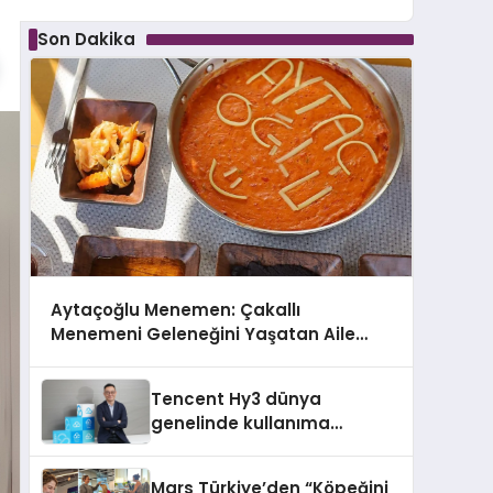
Son Dakika
Aytaçoğlu Menemen: Çakallı
Menemeni Geleneğini Yaşatan Aile
İşletmesi
Tencent Hy3 dünya
genelinde kullanıma
sunuldu
Mars Türkiye’den “Köpeğini