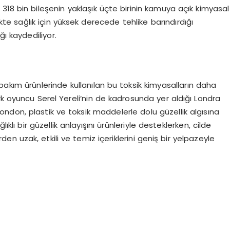
 318 bin bileşenin yaklaşık üçte birinin kamuya açık kimyasal
ikte sağlık için yüksek derecede tehlike barındırdığı
ğı kaydediliyor.
 bakım ürünlerinde kullanılan bu toksik kimyasalların daha
rk oyuncu Serel Yereli’nin de kadrosunda yer aldığı Londra
don, plastik ve toksik maddelerle dolu güzellik algısına
lıklı bir güzellik anlayışını ürünleriyle desteklerken, cilde
n uzak, etkili ve temiz içeriklerini geniş bir yelpazeyle