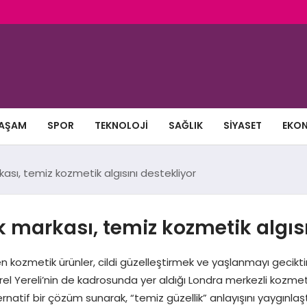
AŞAM
SPOR
TEKNOLOJI
SAĞLIK
SIYASET
EKO
sı, temiz kozmetik algısını destekliyor
 markası, temiz kozmetik algısı
ozmetik ürünler, cildi güzelleştirmek ve yaşlanmayı geciktirmek
rel Yereli’nin de kadrosunda yer aldığı Londra merkezli kozm
natif bir çözüm sunarak, “temiz güzellik” anlayışını yaygınlaşt