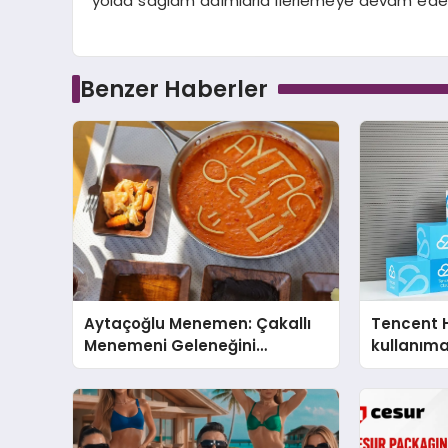
yolda sağlam adımlarla ilerlemeye devam ede
Benzer Haberler
Aytaçoğlu Menemen: Çakallı
Tencent 
Menemeni Geleneğini
kullanım
Yaşatan Aile İşletmesi