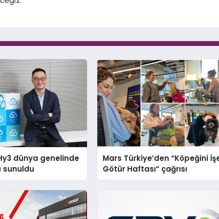
ceğiz.”
Hy3 dünya genelinde
Mars Türkiye’den “Köpeğini İş
a sunuldu
Götür Haftası” çağrısı