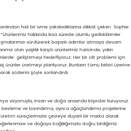
 ardından hızlı bir ivme yakaladıklarına dikkat çeken Sophie
“Ürünlerimiz hakkında kısa sürede olumlu geribildirimler
çalışmalarımızı sürdürerek başarılı adımlar atmaya devam
ımız olan yaşlılık karşıtı ürünlerimiz haricinde, yakın
lerde geliştirmeyi hedefliyoruz. Her bir cilt problemi için
lmiş ürünler üretmeyi planlıyoruz. Bunların tümü birbiri üzerine
arak sözlerini şöyle sonlandırdı:
dünya vizyonuyla, insan ve doğa arasında köprüler kuruyoruz.
ını besleme ve barındırma, ayrıca ağaçlandırma projelerine
u üretim süreçlerimizle çevreye duyarlı bir marka olarak
erlerimize ve doğaya bağlılığımızla doğru bildiğimiz