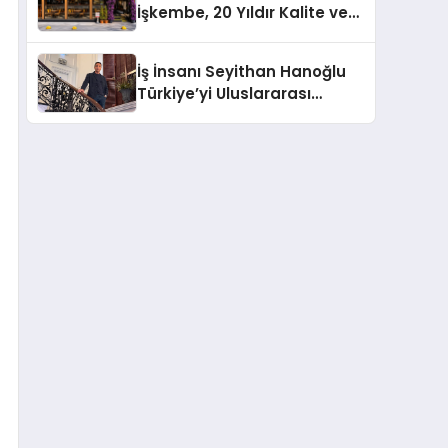
İşkembe, 20 Yıldır Kalite ve
Projesini Hayata Geçirecek
Lezzetin Değişmeyen Adresi
İş İnsanı Seyithan Hanoğlu
Türkiye’yi Uluslararası
Arenada Tanıtmayı
Hedefliyor