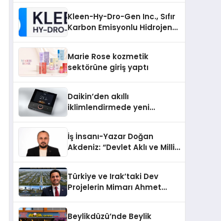
Kleen-Hy-Dro-Gen Inc., Sıfır
Karbon Emisyonlu Hidrojen
Isıtma Teknolojisinde ISO ve
TSSA Düzenleyici Onaylarını
Marie Rose kozmetik
Aldı
sektörüne giriş yaptı
Daikin’den akıllı
iklimlendirmede yeni
dönem: Madoka Plus
Türkiye’de
İş İnsanı-Yazar Doğan
Akdeniz: “Devlet Aklı ve Milli
Çıkarlar Her Şeyin
Üzerindedir”
Türkiye ve Irak’taki Dev
Projelerin Mimarı Ahmet
Hasan Salim Beyoğlu, 10
Milyon Metrekarelik “Al Yusuf
Beylikdüzü’nde Beylik
Holding Industrial City”