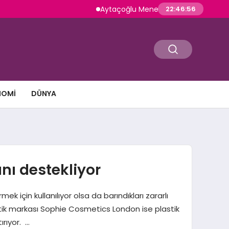
Aytaçoğlu Menemen: Çakallı Menemeni Gelene
22:46:57
NOMI
DÜNYA
nı destekliyor
 için kullanılıyor olsa da barındıkları zararlı
etik markası Sophie Cosmetics London ise plastik
ırıyor. …