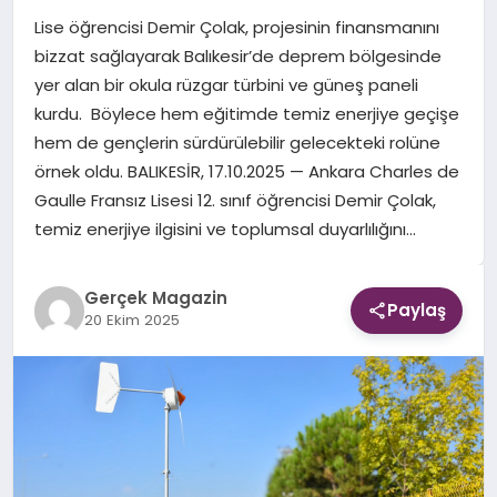
Lise öğrencisi Demir Çolak, projesinin finansmanını
EKONOMI
bizzat sağlayarak Balıkesir’de deprem bölgesinde
yer alan bir okula rüzgar türbini ve güneş paneli
DÜNYA
kurdu. Böylece hem eğitimde temiz enerjiye geçişe
hem de gençlerin sürdürülebilir gelecekteki rolüne
örnek oldu. BALIKESİR, 17.10.2025 — Ankara Charles de
Gaulle Fransız Lisesi 12. sınıf öğrencisi Demir Çolak,
temiz enerjiye ilgisini ve toplumsal duyarlılığını…
Gerçek Magazin
Paylaş
20 Ekim 2025