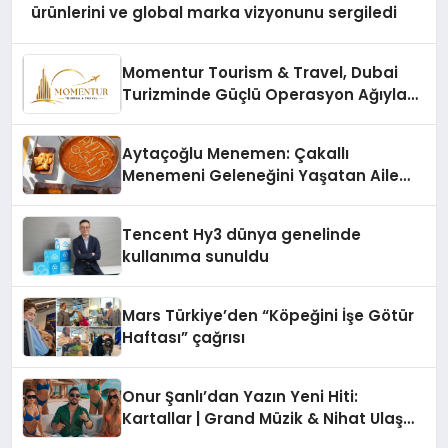
ürünlerini ve global marka vizyonunu sergiledi
Momentur Tourism & Travel, Dubai
Turizminde Güçlü Operasyon Ağıyla
Fark Yaratıyor
Aytaçoğlu Menemen: Çakallı
Menemeni Geleneğini Yaşatan Aile
İşletmesi
Tencent Hy3 dünya genelinde
kullanıma sunuldu
Mars Türkiye’den “Köpeğini İşe Götür
Haftası” çağrısı
Onur Şanlı’dan Yazın Yeni Hiti:
Kartallar | Grand Müzik & Nihat Ulaş
İmzalı Yeni Şarkı