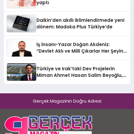
yaptı
Daikin’den akıllı iklimlendirmede yeni
dönem: Madoka Plus Türkiye’de
İş İnsanı-Yazar Doğan Akdeniz:
“Devlet Aklı ve Milli Çıkarlar Her Şeyin
Üzerindedir”
Türkiye ve Irak’taki Dev Projelerin
Mimarı Ahmet Hasan Salim Beyoğlu,
10 Milyon Metrekarelik “Al Yusuf
Holding Industrial City” Projesini
Hayata Geçirecek
Gerçek Magazinin Doğru Adresi