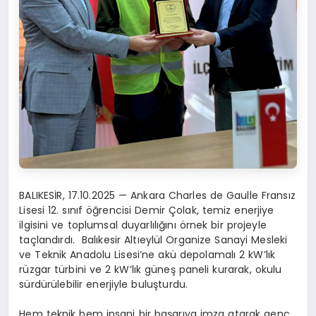
BALIKESİR, 17.10.2025 — Ankara Charles de Gaulle Fransız
Lisesi 12. sınıf öğrencisi Demir Çolak, temiz enerjiye
ilgisini ve toplumsal duyarlılığını örnek bir projeyle
taçlandırdı. Balıkesir Altıeylül Organize Sanayi Mesleki
ve Teknik Anadolu Lisesi’ne akü depolamalı 2 kW’lık
rüzgar türbini ve 2 kW’lık güneş paneli kurarak, okulu
sürdürülebilir enerjiyle buluşturdu.
Hem teknik hem insani bir başarıya imza atarak genç