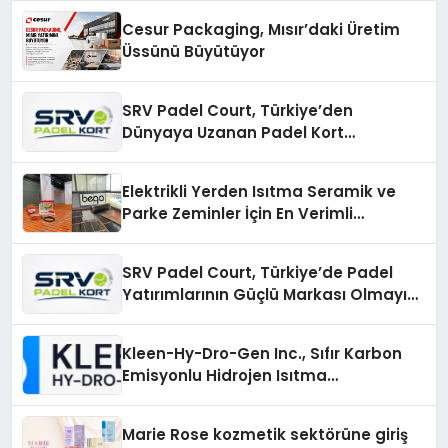
Cesur Packaging, Mısır’daki Üretim
Üssünü Büyütüyor
SRV Padel Court, Türkiye’den
Dünyaya Uzanan Padel Kort
Üretiminde Güvenin Adresi
Elektrikli Yerden Isıtma Seramik ve
Parke Zeminler İçin En Verimli
Çözümler
SRV Padel Court, Türkiye’de Padel
Yatırımlarının Güçlü Markası Olmayı
Sürdürüyor
Kleen-Hy-Dro-Gen Inc., Sıfır Karbon
Emisyonlu Hidrojen Isıtma
Teknolojisinde ISO ve TSSA
Düzenleyici Onaylarını Aldı
Marie Rose kozmetik sektörüne giriş