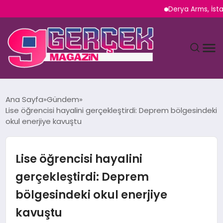
Derya Arms, İstanbul Pro
MAGAZIN
Ana Sayfa
Gündem
Lise öğrencisi hayalini gerçekleştirdi: Deprem bölgesindeki
YAŞAM
okul enerjiye kavuştu
SPOR
Lise öğrencisi hayalini
TEKNOLOJI
gerçekleştirdi: Deprem
bölgesindeki okul enerjiye
SAĞLIK
kavuştu
SIYASET