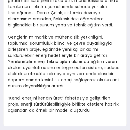
getirilmesi süreçlerini takip etti, mühendislerle birlikte
kurulumun teknik aşamalarında sahada yer aldı.
Lise öğrencisi Demir Çolak, sistemin devreye
alınmasının ardından, Balıkesir’deki öğrencilere
bilgilendirici bir sunum yaptı ve teknik eğitim verdi.
Gençlerin mimarlık ve mühendislik yetkinliğini,
toplumsal sorumluluk bilinci ve çevre duyarlılığıyla
birleştiren proje, eğitimde yenilikçi bir adımı
sürdürülebilir enerji hedefleriyle bir araya getirdi.
Yenilenebilir enerji teknolojileri alanında eğitim veren
okulun aydınlatmasına entegre edilen sistem, sadece
elektrik üretmekle kalmayıp aynı zamanda olası bir
deprem anında kesintisiz enerji sağlayarak okulun acil
durum dayanıklılığını artırdı.
“Kendi enerjini kendin üret” felsefesiyle geliştirilen
proje, enerji sürdürülebilirliğiyle birlikte afetlere hazırlık
açısından da örnek bir model oluşturdu.