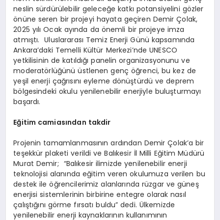
neslin sürdürülebilir geleceğe katkı potansiyelini gözler
önüne seren bir projeyi hayata geçiren Demir Çolak,
2025 yılı Ocak ayında da önemli bir projeye imza
atmıştı. Uluslararası Temiz Enerji Günü kapsamında
Ankara’daki Temelli Kültür Merkezi’nde UNESCO
yetkilisinin de katıldığı panelin organizasyonunu ve
moderatörlüğünü üstlenen genç öğrenci, bu kez de
yeşil enerji çağrısını eyleme dönüştürdü ve deprem
bölgesindeki okulu yenilenebilir enerjiyle buluşturmayı
başardı.
Eğitim camiasından takdir
Projenin tamamlanmasının ardından Demir Çolak’a bir
teşekkür plaketi verildi ve Balıkesir İl Milli Eğitim Müdürü
Murat Demir; “Balıkesir ilimizde yenilenebilir enerji
teknolojisi alanında eğitim veren okulumuza verilen bu
destek ile öğrencilerimiz alanlarında rüzgar ve güneş
enerjisi sistemlerinin birbirine entegre olarak nasıl
çalıştığını görme fırsatı buldu” dedi. Ülkemizde
yenilenebilir enerji kaynaklarının kullanımının