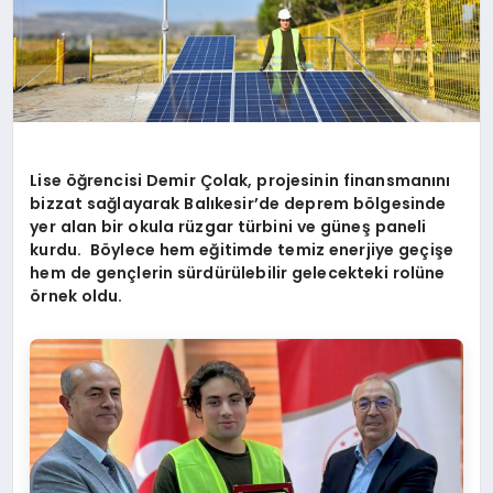
Lise
öğrencisi Demir Çolak, projesinin finansmanını
bizzat sa
ğlayarak Balıkesir
’
de deprem b
ö
lgesinde
yer alan bir okula rü
zgar t
ürbini ve güneş paneli
kurdu. B
ö
ylece hem eğitimde temiz enerjiye geçişe
hem de gençlerin sürdürülebilir gelecekteki rolüne
ö
rnek oldu.