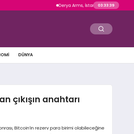
Derya Arms, İstanbul Prohunt 2026’da yeni nesi
03:33:41
NOMI
DÜNYA
an çıkışın anahtarı
rası, Bitcoin’in rezerv para birimi olabileceğine