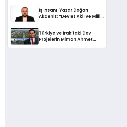
Türkiye’de
İş İnsanı-Yazar Doğan
Akdeniz: “Devlet Aklı ve Milli
Çıkarlar Her Şeyin
Üzerindedir”
Türkiye ve Irak’taki Dev
Projelerin Mimarı Ahmet
Hasan Salim Beyoğlu, 10
Milyon Metrekarelik “Al Yusuf
Holding Industrial City”
Projesini Hayata Geçirecek