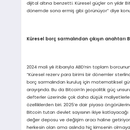
dijital altına benzetti. Küresel güçler on yıldı
dönemde sona ermiş gibi görünüyor” diye konu
Küresel borç
sarmalından çıkışın anahtarı Bi
2024 mali yılı itibarıyla ABD’nin toplam borcunu
“Küresel rezerv para birimi bir dönemler sterli
borç sarmalından kuruluş için matematiksel güve
arayışında. Bu da Bitcoin’in jeopolitik güç unsu
defterler üzerinde çok daha düşük maliyetlerle 
özelliklerden biri. 2025’e dair piyasa öngörüler
Bitcoin tutan devlet sayısının ikiye katlayacağı ö
değer deposu ve değişim aracı haline getiriyor.
herkesin olan ama aslında hiç kimsenin olmayan 