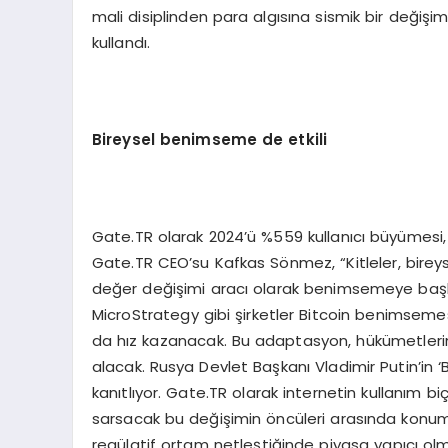
mali disiplinden para algısına sismik bir değişim
kullandı.
Bireysel benimseme de etkili
Gate.TR olarak 2024’ü %559 kullanıcı büyümesi
Gate.TR CEO’su Kafkas Sönmez, “Kitleler, bireys
değer değişimi aracı olarak benimsemeye başl
MicroStrategy gibi şirketler Bitcoin benimseme
da hız kazanacak. Bu adaptasyon, hükümetlerin
alacak. Rusya Devlet Başkanı Vladimir Putin’in ‘B
kanıtlıyor. Gate.TR olarak internetin kullanım bi
sarsacak bu değişimin öncüleri arasında konu
regülatif ortam netleştiğinde piyasa yapıcı olma 