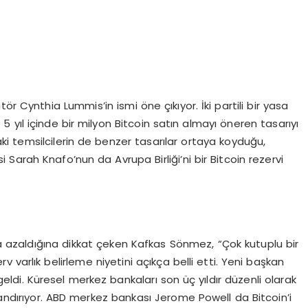
r Cynthia Lummis’in ismi öne çıkıyor. İki partili bir yasa
 5 yıl içinde bir milyon Bitcoin satın almayı öneren tasarıyı
 temsilcilerin de benzer tasarılar ortaya koyduğu,
arah Knafo’nun da Avrupa Birliği’ni bir Bitcoin rezervi
zla azaldığına dikkat çeken Kafkas Sönmez, “Çok kutuplu bir
v varlık belirleme niyetini açıkça belli etti. Yeni başkan
eldi. Küresel merkez bankaları son üç yıldır düzenli olarak
ızlandırıyor. ABD merkez bankası Jerome Powell da Bitcoin’i