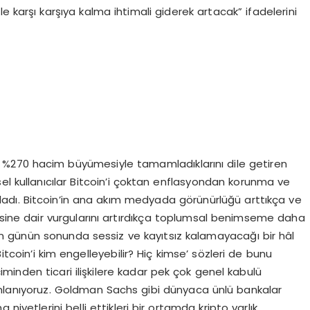
le karşı karşıya kalma ihtimali giderek artacak” ifadelerini
, %270 hacim büyümesiyle tamamladıklarını dile getiren
el kullanıcılar Bitcoin’i çoktan enflasyondan korunma ve
adı. Bitcoin’in ana akım medyada görünürlüğü arttıkça ve
sine dair vurgularını artırdıkça toplumsal benimseme daha
 günün sonunda sessiz ve kayıtsız kalamayacağı bir hâl
itcoin’i kim engelleyebilir? Hiç kimse’ sözleri de bunu
çiminden ticari ilişkilere kadar pek çok genel kabulü
mlanıyoruz. Goldman Sachs gibi dünyaca ünlü bankalar
niyetlerini belli ettikleri bir ortamda kripto varlık