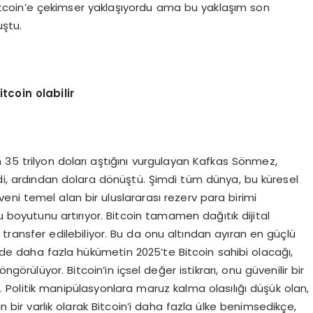
r Bitcoin’e çekimser yaklaşıyordu ama bu yaklaşım son
ştu.
tcoin olabilir
n 35 trilyon doları aştığını vurgulayan Kafkas Sönmez,
ndi, ardından dolara dönüştü. Şimdi tüm dünya, bu küresel
ni temel alan bir uluslararası rezerv para birimi
ru boyutunu artırıyor. Bitcoin tamamen dağıtık dijital
transfer edilebiliyor. Bu da onu altından ayıran en güçlü
inde daha fazla hükümetin 2025’te Bitcoin sahibi olacağı,
ngörülüyor. Bitcoin’in içsel değer istikrarı, onu güvenilir bir
 Politik manipülasyonlara maruz kalma olasılığı düşük olan,
bir varlık olarak Bitcoin’i daha fazla ülke benimsedikçe,