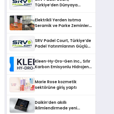
Türkiye’den Dünyaya
Uzanan Padel Kort
Üretiminde Güvenin Adresi
Elektrikli Yerden Isıtma
Seramik ve Parke Zeminler
İçin En Verimli Çözümler
SRV Padel Court, Türkiye’de
Padel Yatırımlarının Güçlü
Markası Olmayı Sürdürüyor
Kleen-Hy-Dro-Gen Inc., Sıfır
Karbon Emisyonlu Hidrojen
Isıtma Teknolojisinde ISO ve
TSSA Düzenleyici Onaylarını
Marie Rose kozmetik
Aldı
sektörüne giriş yaptı
Daikin’den akıllı
iklimlendirmede yeni
dönem: Madoka Plus