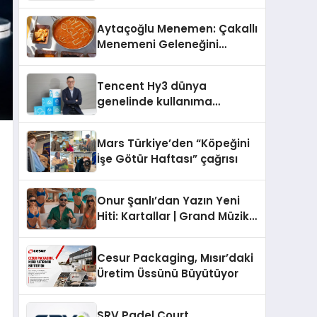
Operasyon Ağıyla Fark
Yaratıyor
Aytaçoğlu Menemen: Çakallı
Menemeni Geleneğini
Yaşatan Aile İşletmesi
Tencent Hy3 dünya
genelinde kullanıma
sunuldu
Mars Türkiye’den “Köpeğini
İşe Götür Haftası” çağrısı
Onur Şanlı’dan Yazın Yeni
Hiti: Kartallar | Grand Müzik
& Nihat Ulaş İmzalı Yeni Şarkı
Cesur Packaging, Mısır’daki
Üretim Üssünü Büyütüyor
SRV Padel Court,