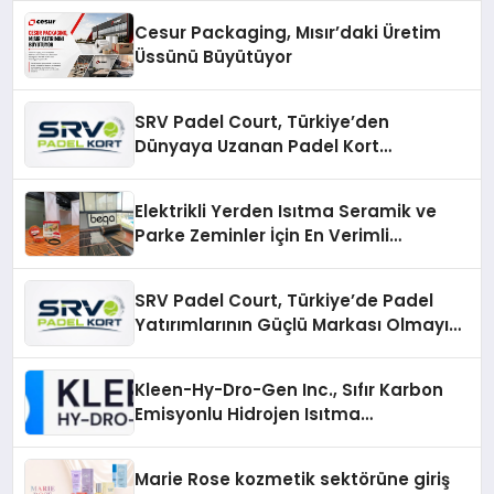
Cesur Packaging, Mısır’daki Üretim
Üssünü Büyütüyor
SRV Padel Court, Türkiye’den
Dünyaya Uzanan Padel Kort
Üretiminde Güvenin Adresi
Elektrikli Yerden Isıtma Seramik ve
Parke Zeminler İçin En Verimli
Çözümler
SRV Padel Court, Türkiye’de Padel
Yatırımlarının Güçlü Markası Olmayı
Sürdürüyor
Kleen-Hy-Dro-Gen Inc., Sıfır Karbon
Emisyonlu Hidrojen Isıtma
Teknolojisinde ISO ve TSSA
Düzenleyici Onaylarını Aldı
Marie Rose kozmetik sektörüne giriş