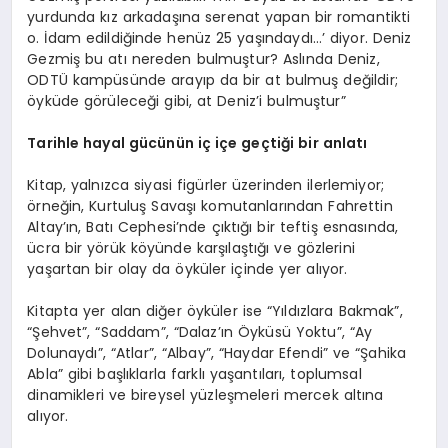
yurdunda kız arkadaşına serenat yapan bir romantikti
o. İdam edildiğinde henüz 25 yaşındaydı…’ diyor. Deniz
Gezmiş bu atı nereden bulmuştur? Aslında Deniz,
ODTÜ kampüsünde arayıp da bir at bulmuş değildir;
öyküde görüleceği gibi, at Deniz’i bulmuştur”
Tarihle hayal gücünün iç içe geçtiği bir anlatı
Kitap, yalnızca siyasi figürler üzerinden ilerlemiyor;
örneğin, Kurtuluş Savaşı komutanlarından Fahrettin
Altay’ın, Batı Cephesi’nde çıktığı bir teftiş esnasında,
ücra bir yörük köyünde karşılaştığı ve gözlerini
yaşartan bir olay da öyküler içinde yer alıyor.
Kitapta yer alan diğer öyküler ise “Yıldızlara Bakmak”,
“Şehvet”, “Saddam”, “Dalaz’ın Öyküsü Yoktu”, “Ay
Dolunaydı”, “Atlar”, “Albay”, “Haydar Efendi” ve “Şahika
Abla” gibi başlıklarla farklı yaşantıları, toplumsal
dinamikleri ve bireysel yüzleşmeleri mercek altına
alıyor.