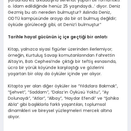
yurdunda kız arkadaşına serenat yapan bir romantikti
o. İdam edildiğinde henüz 25 yaşındaydı…’ diyor. Deniz
Gezmiş bu atı nereden bulmuştur? Aslında Deniz,
ODTÜ kampüsünde arayıp da bir at bulmuş değildir;
öyküde görüleceği gibi, at Deniz’i bulmuştur”
Tarihle hayal gücünün iç içe geçtiği bir anlatı
Kitap, yalnızca siyasi figürler üzerinden ilerlemiyor;
örneğin, Kurtuluş Savaşı komutanlarından Fahrettin
Altay’ın, Batı Cephesi’nde çıktığı bir teftiş esnasında,
ücra bir yörük köyünde karşılaştığı ve gözlerini
yaşartan bir olay da öyküler içinde yer alıyor.
Kitapta yer alan diğer öyküler ise “Yıldızlara Bakmak”,
“Şehvet”, “Saddam”, “Dalaz’ın Öyküsü Yoktu”, “Ay
Dolunaydı”, “Atlar”, “Albay”, “Haydar Efendi” ve “Şahika
Abla” gibi başlıklarla farklı yaşantıları, toplumsal
dinamikleri ve bireysel yüzleşmeleri mercek altına
alıyor.