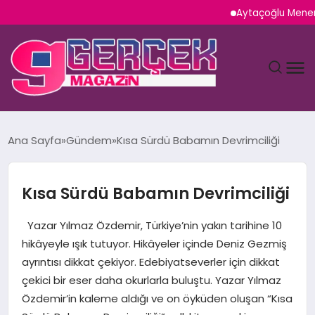
Aytaçoğlu Menemen: Çaka
MAGAZIN
Ana Sayfa
Gündem
Kısa Sürdü Babamın Devrimciliği
YAŞAM
Kısa Sürdü Babamın Devrimciliği
SPOR
Yazar Yılmaz Özdemir, Türkiye’nin yakın tarihine 10
TEKNOLOJI
hikâyeyle ışık tutuyor. Hikâyeler içinde Deniz Gezmiş
ayrıntısı dikkat çekiyor. Edebiyatseverler için dikkat
SAĞLIK
çekici bir eser daha okurlarla buluştu. Yazar Yılmaz
Özdemir’in kaleme aldığı ve on öyküden oluşan “Kısa
SIYASET