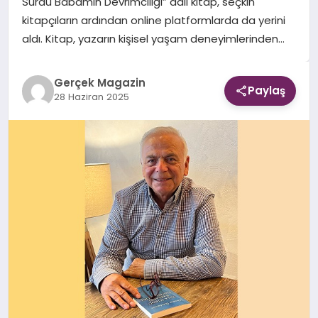
Sürdü Babamın Devrimciliği” adlı kitap, seçkin
kitapçıların ardından online platformlarda da yerini
EKONOMI
aldı. Kitap, yazarın kişisel yaşam deneyimlerinden…
DÜNYA
Gerçek Magazin
Paylaş
28 Haziran 2025