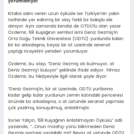
yorumlanıyor
Kitaba adını veren uzun öyküde ise Türkiye’nin yakın
tarihinde yer edinmiş bir olay farklı bir bakışla ele
alınıyor. Aynı zamanda kendisi de OTDÜ’lü olan yazar
Özdemir, 68 kuşağının sembol ismi Deniz Gezmiş’in
Orta Doğu Teknik Üniversitesi (ODTÜ) yurdunda kalan
bir kız arkadaşına, beyaz bir at üzerinde serenat
yaptığı rivayetini yeniden yorumluyor.
Özdemir, bu olayı, “Deniz Gezmiş atı bulmuyor, at
Deniz Gezmiş’i buluyor” şeklinde ifade ediyor. Yılmaz
Özdemir, bu hikâyesiyle ilgili olarak şöyle diyor:
“Deniz Gezmiş’in, bir at üzerinde, ODTÜ yurtlarına
kadar gelip kızlar yurdunun zemin katındaki penceresi
önünde kız arkadaşına, o at üstünde seranat yapması
çok yazılmış, konuşulmuş, anlatılmıştır.
Soner Yalçın, ‘68 Kuşağının Anlatılmayan Öyküsü” adlı
yazısında, “…Onun mizahçı yönü bilinmeden Deniz
Gezmiş portresi yazılabilir mi? Beyaz at üstünde ODTÜ