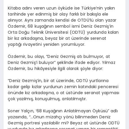
Kitaba adını veren uzun öyküde ise Türkiye’nin yakın
tarihinde yer edinmiş bir olay farklı bir bakışla ele
alınıyor. Aynı zamanda kendisi de OTDÜ’lü olan yazar
Özdemir, 68 kuşağının sembol ismi Deniz Gezmiş’in
Orta Doğu Teknik Üniversitesi (ODTÜ) yurdunda kalan
bir kız arkadaşına, beyaz bir at üzerinde serenat
yaptığı rivayetini yeniden yorumluyor.
Özdemir, bu olayı, “Deniz Gezmiş atı bulmuyor, at
Deniz Gezmiş’i buluyor” şeklinde ifade ediyor. Yılmaz
Özdemir, bu hikâyesiyle ilgili olarak şöyle diyor:
“Deniz Gezmiş’in, bir at üzerinde, ODTÜ yurtlarına
kadar gelip kızlar yurdunun zemin katındaki penceresi
önünde kız arkadaşına, o at üstünde seranat yapması
çok yazılmış, konuşulmuş, anlatılmıştır.
Soner Yalçın, ‘68 Kuşağının Anlatılmayan Öyküsü” adlı
yazısında, “…Onun mizahçı yönü bilinmeden Deniz
Gezmiş portresi yazılabilir mi? Beyaz at üstünde ODTÜ