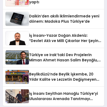
yaptı
Daikin’den akıllı iklimlendirmede yeni
dönem: Madoka Plus Türkiye’de
İş İnsanı-Yazar Doğan Akdeniz:
“Devlet Aklı ve Milli Çıkarlar Her Şeyin
Üzerindedir”
Türkiye ve Irak’taki Dev Projelerin
Mimarı Ahmet Hasan Salim Beyoğlu,
10 Milyon Metrekarelik “Al Yusuf
Holding Industrial City” Projesini
Beylikdüzü’nde Beylik İşkembe, 20
Hayata Geçirecek
Yıldır Kalite ve Lezzetin Değişmeyen
Adresi
İş İnsanı Seyithan Hanoğlu Türkiye’yi
Uluslararası Arenada Tanıtmayı
Hedefliyor