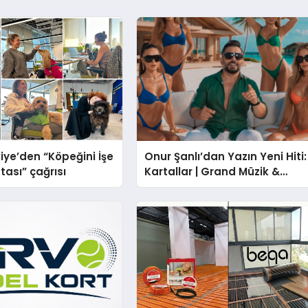
iye’den “Köpeğini İşe
Onur Şanlı’dan Yazın Yeni Hiti:
tası” çağrısı
Kartallar | Grand Müzik &
Nihat Ulaş İmzalı Yeni Şarkı