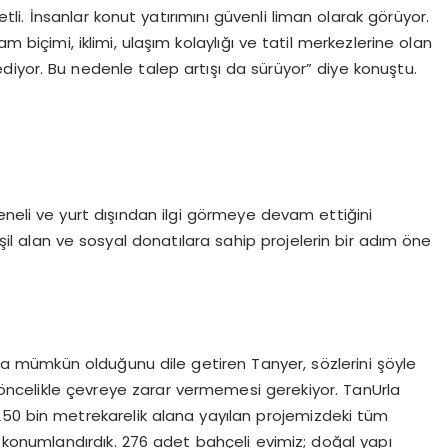
li. İnsanlar konut yatırımını güvenli liman olarak görüyor.
m biçimi, iklimi, ulaşım kolaylığı ve tatil merkezlerine olan
ediyor. Bu nedenle talep artışı da sürüyor” diye konuştu.
eneli ve yurt dışından ilgi görmeye devam ettiğini
l alan ve sosyal donatılara sahip projelerin bir adım öne
arla mümkün olduğunu dile getiren Tanyer, sözlerini şöyle
n öncelikle çevreye zarar vermemesi gerekiyor. TanUrla
 250 bin metrekarelik alana yayılan projemizdeki tüm
 konumlandırdık. 276 adet bahçeli evimiz; doğal yapı