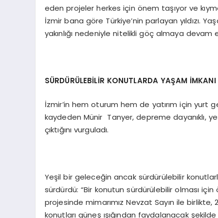
eden projeler herkes için önem taşıyor ve kıymet
İzmir bana göre Türkiye’nin parlayan yıldızı. Yaşa
yakınlığı nedeniyle nitelikli göç almaya devam 
SÜRDÜRÜLEBİLİR KONUTLARDA YAŞAM İMKANI
İzmir’in hem oturum hem de yatırım için yurt g
kaydeden Münir Tanyer, depreme dayanıklı, yeşi
çıktığını vurguladı.
Yeşil bir geleceğin ancak sürdürülebilir konutl
sürdürdü: “Bir konutun sürdürülebilir olması içi
projesinde mimarımız Nevzat Sayın ile birlikte,
konutları güneş ışığından faydalanacak şekilde