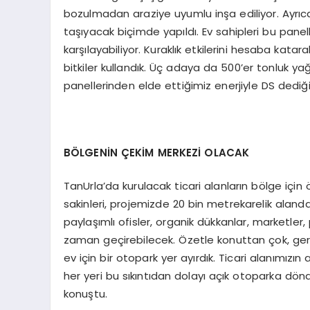
bozulmadan araziye uyumlu inşa ediliyor. Ayrıca 
taşıyacak biçimde yapıldı. Ev sahipleri bu panelle
karşılayabiliyor. Kuraklık etkilerini hesaba k
bitkiler kullandık. Üç adaya da 500’er tonluk y
panellerinden elde ettiğimiz enerjiyle DS dediği
BÖLGENİN ÇEKİM MERKEZİ OLACAK
TanUrla’da kurulacak ticari alanların bölge için
sakinleri, projemizde 20 bin metrekarelik alanda
paylaşımlı ofisler, organik dükkanlar, marketle
zaman geçirebilecek. Özetle konuttan çok, ger
ev için bir otopark yer ayırdık. Ticari alanımız
her yeri bu sıkıntıdan dolayı açık otoparka dön
konuştu.