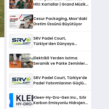
Hiti: Kartallar | Grand Müzik
& Nihat Ulaş İmzalı Yeni Şarkı
Cesur Packaging, Mısır’daki
Üretim Üssünü Büyütüyor
SRV Padel Court,
Türkiye’den Dünyaya
Uzanan Padel Kort
Üretiminde Güvenin Adresi
Elektrikli Yerden Isıtma
Seramik ve Parke Zeminler
İçin En Verimli Çözümler
SRV Padel Court, Türkiye’de
Padel Yatırımlarının Güçlü
Markası Olmayı Sürdürüyor
Kleen-Hy-Dro-Gen Inc., Sıfır
Karbon Emisyonlu Hidrojen
Isıtma Teknolojisinde ISO ve