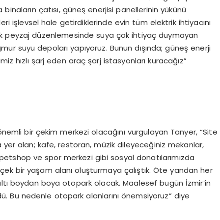
binaların çatısı, güneş enerjisi panellerinin yükünü
ri işlevsel hale getirdiklerinde evin tüm elektrik ihtiyacını
atarak peyzaj düzenlemesinde suya çok ihtiyaç duymayan
ağmur suyu depoları yapıyoruz. Bunun dışında; güneş enerji
miz hızlı şarj eden araç şarj istasyonları kuracağız”
 önemli bir çekim merkezi olacağını vurgulayan Tanyer, “Site
 yer alan; kafe, restoran, müzik dileyeceğiniz mekanlar,
r, petshop ve spor merkezi gibi sosyal donatılarımızda
çek bir yaşam alanı oluşturmaya çalıştık. Öte yandan her
ın altı boydan boya otopark olacak. Maalesef bugün İzmir’in
dü. Bu nedenle otopark alanlarını önemsiyoruz” diye