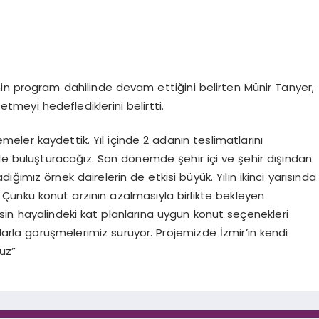
in program dahilinde devam ettiğini belirten Münir Tanyer,
 etmeyi hedeflediklerini belirtti.
emeler kaydettik. Yıl içinde 2 adanın teslimatlarını
yle buluşturacağız. Son dönemde şehir içi ve şehir dışından
ımız örnek dairelerin de etkisi büyük. Yılın ikinci yarısında
Çünkü konut arzının azalmasıyla birlikte bekleyen
esin hayalindeki kat planlarına uygun konut seçenekleri
alarla görüşmelerimiz sürüyor. Projemizde İzmir’in kendi
uz”