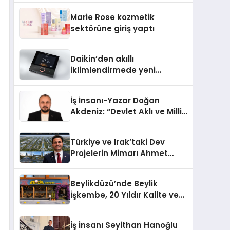
TSSA Düzenleyici Onaylarını
Marie Rose kozmetik
Aldı
sektörüne giriş yaptı
Daikin’den akıllı
iklimlendirmede yeni
dönem: Madoka Plus
Türkiye’de
İş İnsanı-Yazar Doğan
Akdeniz: “Devlet Aklı ve Milli
Çıkarlar Her Şeyin
Üzerindedir”
Türkiye ve Irak’taki Dev
Projelerin Mimarı Ahmet
Hasan Salim Beyoğlu, 10
Milyon Metrekarelik “Al Yusuf
Beylikdüzü’nde Beylik
Holding Industrial City”
İşkembe, 20 Yıldır Kalite ve
Projesini Hayata Geçirecek
Lezzetin Değişmeyen Adresi
İş İnsanı Seyithan Hanoğlu