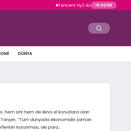
Tencent Hy3 dünya genelinde kullanıma su
19:49:59
NOMI
DÜNYA
 hem sıfır hem de ikinci el konutlara olan
tirdi. Tanyer, “Tüm dünyada ekonomide zaman
lerinin korunması, sıkı para…