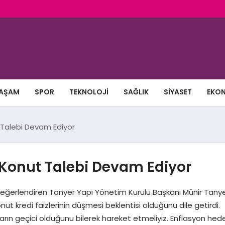
AŞAM
SPOR
TEKNOLOJI
SAĞLIK
SIYASET
EKO
ut Talebi Devam Ediyor
r; Konut Talebi Devam Ediyor
ğerlendiren Tanyer Yapı Yönetim Kurulu Başkanı Münir Tanyer,
 konut kredi faizlerinin düşmesi beklentisi olduğunu dile ge
ın geçici olduğunu bilerek hareket etmeliyiz. Enflasyon hedef