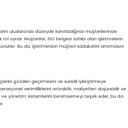
rını uluslararası düzeyde kanıtladığınızı müşterilerinize
ol oynar. Müşteriler, ISO belgesi sahibi olan işletmelerin
ünürler. Bu da, işletmenizin müşteri sadakatini artırmasını
eçlerini gözden geçirmesini ve sürekli iyileştirmeye
asyonel verimliliklerini artırabilir, maliyetleri düşürebilir ve
kalite ve yönetim sistemlerini benimsemeyi teşvik eder, bu da
r.