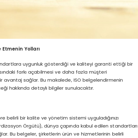
 Etmenin Yolları
ndartlara uygunluk gösterdiği ve kaliteyi garanti ettiği bir
rasındaki farkı açabilmesi ve daha fazla müşteri
r avantaj sağlar. Bu makalede, ISO belgelendirmenin
ği hakkında detaylı bilgiler sunulacaktır.
 belirli bir kalite ve yönetim sistemi uyguladığınızı
dardizasyon Örgütü), dünya çapında kabul edilen standartları
r. Bu belgeler, şirketlerin ürün ve hizmetlerinin belirli