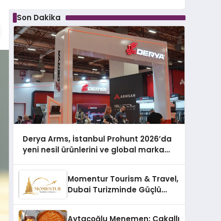
Son Dakika
Derya Arms, İstanbul Prohunt 2026’da
yeni nesil ürünlerini ve global marka
vizyonunu sergiledi
Momentur Tourism & Travel,
Dubai Turizminde Güçlü
Operasyon Ağıyla Fark
Yaratıyor
Aytaçoğlu Menemen: Çakallı