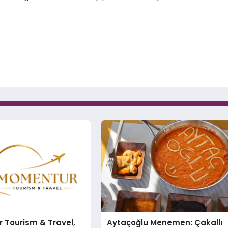
 Tourism & Travel,
Aytaçoğlu Menemen: Çakallı