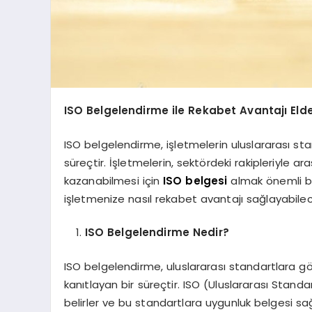
ISO Belgelendirme ile Rekabet Avantajı Elde
ISO belgelendirme, işletmelerin uluslararası sta
süreçtir. İşletmelerin, sektördeki rakipleriyle a
kazanabilmesi için
ISO belgesi
almak önemli bi
işletmenize nasıl rekabet avantajı sağlayabilece
ISO Belgelendirme Nedir?
ISO belgelendirme, uluslararası standartlara göre
kanıtlayan bir süreçtir. ISO (Uluslararası Stan
belirler ve bu standartlara uygunluk belgesi sağla