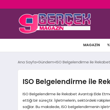
MAGAZIN
Y
Ana Sayfa
Gündem
ISO Belgelendirme ile Rekabet 
ISO Belgelendirme ile Re
ISO Belgelendirme ile Rekabet Avantajı Elde Etmen
ettiği bir süreçtir. İşletmelerin, sektördeki raki
sağlar. Bu makalede, ISO belgelendirmenin işletm