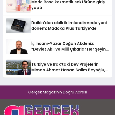
Marie Rose kozmetik sektörüne giriş
yaptı
Daikin’den akıllı iklimlendirmede yeni
dönem: Madoka Plus Türkiye’de
İş İnsanı-Yazar Doğan Akdeniz:
“Devlet Aklı ve Milli Çıkarlar Her Şeyin
Üzerindedir”
Türkiye ve Irak’taki Dev Projelerin
Mimarı Ahmet Hasan Salim Beyoğlu,
10 Milyon Metrekarelik “Al Yusuf
Holding Industrial City” Projesini
Hayata Geçirecek
Gerçek Magazinin Doğru Adresi