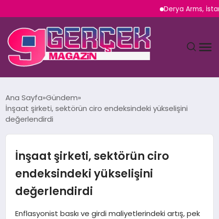
Derya Arms, İstanbul Prohu
MAGAZIN
Ana Sayfa
Gündem
İnşaat şirketi, sektörün ciro endeksindeki yükselişini
YAŞAM
değerlendirdi
SPOR
İnşaat şirketi, sektörün ciro
TEKNOLOJI
endeksindeki yükselişini
değerlendirdi
SAĞLIK
Enflasyonist baskı ve girdi maliyetlerindeki artış, pek
SIYASET