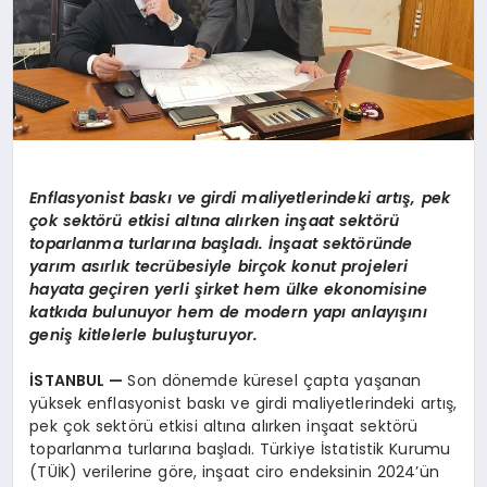
Enflasyonist baskı ve girdi maliyetlerindeki artış, pek
çok sekt
ö
rü etkisi altı
na al
ı
rken in
şaat sekt
ö
rü
toparlanma turlarına başladı. İnşaat sekt
ö
ründe
yarı
m as
ırlık tecrübesiyle birçok konut projeleri
hayata geçiren yerli şirket
hem
ülke ekonomisine
katkıda bulunuyor hem de modern yapı anlayışını
geniş kitlelerle buluşturuyor.
İSTANBUL
—
Son dönemde küresel çapta yaşanan
yüksek enflasyonist baskı ve girdi maliyetlerindeki artış,
pek çok sektörü etkisi altına alırken inşaat sektörü
toparlanma turlarına başladı. Türkiye İstatistik Kurumu
(TÜİK) verilerine göre, inşaat ciro endeksinin 2024’ün