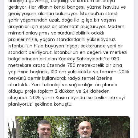
anlayışla güvenliği, doğallığı ve konforu bir araya
getiriyor. Her villanın kendi bahçesi, yüzme havuzu ve
geniş yaşam alanları bulunuyor. İstanbul’un stresli
şehir yaşamından uzak, doğa ile iç içe bir yaşam
arayanlar için eşsiz bir alternatif oluşturuyor. Modern
mimari anlayışımız ve sürdürülebilirlik odaklı
projelerimizle, yaşam standartlarını yükseltiyoruz.
İstanbul’un hızla büyüyen inşaat sektöründe yeni bir
standart belirliyoruz. İstanbul’un en değerli ve merkezi
bölgelerinden biri olan Kadıköy Sahrayicedit’te 930
metrekare arasa üzerinde 750 metrekarelik bir bina
yapımına başladık. 100 cm yükseklikte ve tamamı 20’lik
nervürlü demir kullanılarak radyo temel üzerine
oturtuldu. Yeni teknoloji ve sağlamlığın ön planda
olduğu proje toplam 2 dükkan ve 24 daireden
oluşacak. 2025 yılının Kasım ayında ise teslim etmeyi
planlıyoruz” şeklinde konuştu.