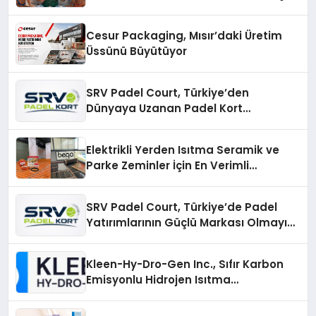
İmzalı Yeni Şarkı
Cesur Packaging, Mısır’daki Üretim
Üssünü Büyütüyor
SRV Padel Court, Türkiye’den
Dünyaya Uzanan Padel Kort
Üretiminde Güvenin Adresi
Elektrikli Yerden Isıtma Seramik ve
Parke Zeminler İçin En Verimli
Çözümler
SRV Padel Court, Türkiye’de Padel
Yatırımlarının Güçlü Markası Olmayı
Sürdürüyor
Kleen-Hy-Dro-Gen Inc., Sıfır Karbon
Emisyonlu Hidrojen Isıtma
Teknolojisinde ISO ve TSSA
Düzenleyici Onaylarını Aldı