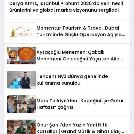
Derya Arms, İstanbul Prohunt 2026’da yeni nesil
ürünlerini ve global marka vizyonunu sergiledi
Momentur Tourism & Travel, Dubai
Turizminde Güçlü Operasyon Ağıyla
Fark Yaratıyor
Aytaçoğlu Menemen: Çakallı
Menemeni Geleneğini Yaşatan Aile
İşletmesi
Tencent Hy3 dünya genelinde
kullanıma sunuldu
Mars Türkiye’den “Köpeğini İşe Götür
Haftası” çağrısı
Onur Şanlı’dan Yazın Yeni Hiti:
Kartallar | Grand Müzik & Nihat Ulaş