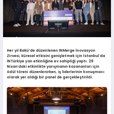
Her yıl Bakü’de düzenlenen INMerge İnovasyon
Zirvesi, küresel etkisini genişletmek için İstanbul
’
da
İNTürkiye yan etkinliğine ev sahipliği yaptı. 29
Nisan
’
daki etkinlikte yarışmanın kazananları için
ö
dül t
ö
reni düzenlenirken, iş liderlerinin konuşmacı
olarak yer aldığı bir panel de gerçekleştirildi.