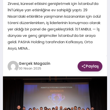
Zirvesi, küresel etkisini genişletmek için İstanbul’da
İNTürkiye yan etkinliğine ev sahipliği yaptı. 29
EKONOMI
Nisan’daki etkinlikte yarışmanın kazananları için ödül
töreni düzenlenirken, iş liderlerinin konuşmacı olarak
DÜNYA
yer aldığı bir panel de gerçekleştirildi. İSTANBUL — İş
dünyası ve genç girişimciler İstanbul’da bir araya
geldi. PASHA Holding tarafından Kafkasya, Orta
Asya, MENA…
Gerçek Magazin
Paylaş
30 Nisan 2025