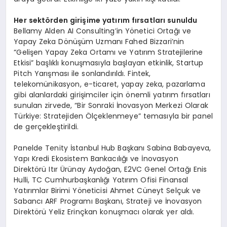
Her sekt
ö
rden girişime yatırım fırsatları sunuldu
Bellamy Alden AI Consulting’in Yönetici Ortağı ve
Yapay Zeka Dönüşüm Uzmanı Fahed Bizzari’nin
“Gelişen Yapay Zeka Ortamı ve Yatırım Stratejilerine
Etkisi” başlıklı konuşmasıyla başlayan etkinlik, Startup
Pitch Yarışması ile sonlandırıldı. Fintek,
telekomünikasyon, e-ticaret, yapay zeka, pazarlama
gibi alanlardaki girişimciler için önemli yatırım fırsatları
sunulan zirvede, “Bir Sonraki İnovasyon Merkezi Olarak
Türkiye: Stratejiden Ölçeklenmeye” temasıyla bir panel
de gerçekleştirildi.
Panelde Tenity İstanbul Hub Başkanı Sabina Babayeva,
Yapı Kredi Ekosistem Bankacılığı ve İnovasyon
Direktörü Itır Ürünay Aydoğan, E2VC Genel Ortağı Enis
Hulli, TC Cumhurbaşkanlığı Yatırım Ofisi Finansal
Yatırımlar Birimi Yöneticisi Ahmet Cüneyt Selçuk ve
Sabancı ARF Programı Başkanı, Strateji ve İnovasyon
Direktörü Yeliz Erinçkan konuşmacı olarak yer aldı.