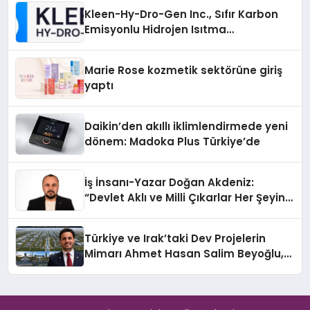
Kleen-Hy-Dro-Gen Inc., Sıfır Karbon
Emisyonlu Hidrojen Isıtma
Teknolojisinde ISO ve TSSA
Düzenleyici Onaylarını Aldı
Marie Rose kozmetik sektörüne giriş
yaptı
Daikin’den akıllı iklimlendirmede yeni
dönem: Madoka Plus Türkiye’de
İş İnsanı-Yazar Doğan Akdeniz:
“Devlet Aklı ve Milli Çıkarlar Her Şeyin
Üzerindedir”
Türkiye ve Irak’taki Dev Projelerin
Mimarı Ahmet Hasan Salim Beyoğlu,
10 Milyon Metrekarelik “Al Yusuf
Holding Industrial City” Projesini
Hayata Geçirecek