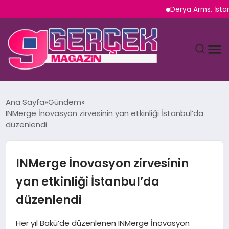
Derya Arms, İstanbul Pro
MAGAZIN
Ana Sayfa
Gündem
INMerge İnovasyon zirvesinin yan etkinliği İstanbul’da
YAŞAM
düzenlendi
SPOR
INMerge İnovasyon zirvesinin
TEKNOLOJI
yan etkinliği İstanbul’da
düzenlendi
SAĞLIK
Her yıl Bakü’de düzenlenen INMerge İnovasyon
SIYASET