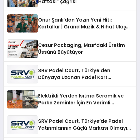
Haftası” çağrısı
Onur Şanlı’dan Yazın Yeni Hiti:
Kartallar | Grand Müzik & Nihat Ulaş
İmzalı Yeni Şarkı
Cesur Packaging, Mısır’daki Üretim
Üssünü Büyütüyor
SRV Padel Court, Türkiye’den
Dünyaya Uzanan Padel Kort
Üretiminde Güvenin Adresi
Elektrikli Yerden Isıtma Seramik ve
Parke Zeminler İçin En Verimli
Çözümler
SRV Padel Court, Türkiye’de Padel
Yatırımlarının Güçlü Markası Olmayı
Sürdürüyor