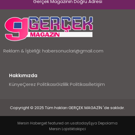
Gerçek Magazinin Doğru Adresi
Reklam & İşbirliği:
habersonuclari@gmail.com
Hakkımızda
Künye
Çerez Politikası
Gizlilik Politikası
İletişim
Copyright © 2025 Tüm hakları GERÇEK MAGAZİN 'de saklıdır.
Mersin Haber
get featured on usatoday
Eşya Depolama
Mersin Lojistik
takipci