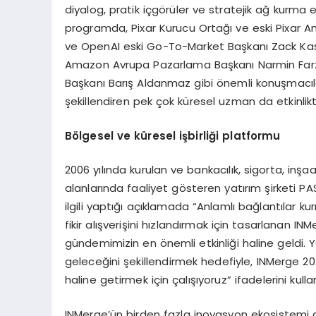
diyalog, pratik içgörüler ve stratejik ağ kurma et
programda, Pixar Kurucu Ortağı ve eski Pixar A
ve OpenAI eski Go-To-Market Başkanı Zack Kass
Amazon Avrupa Pazarlama Başkanı Narmin Farzal
Başkanı Barış Aldanmaz gibi önemli konuşmacıla
şekillendiren pek çok küresel uzman da etkinlik
Bölgesel ve küresel işbirliği platformu
2006 yılında kurulan ve bankacılık, sigorta, inşaa
alanlarında faaliyet gösteren yatırım şirketi 
ilgili yaptığı açıklamada “Anlamlı bağlantılar 
fikir alışverişini hızlandırmak için tasarlanan
gündemimizin en önemli etkinliği haline geldi. 
geleceğini şekillendirmek hedefiyle, INMerge 
haline getirmek için çalışıyoruz” ifadelerini kulla
INMerge’ün birden fazla inovasyon ekosistemi aras