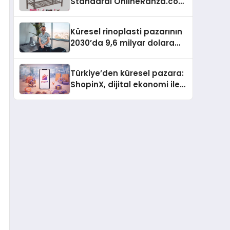
Standardı OnlineRanza.com
İle Yükseliyor
Küresel rinoplasti pazarının
2030’da 9,6 milyar dolara
ulaşması bekleniyor
Türkiye’den küresel pazara:
ShopinX, dijital ekonomi ile
gerçek dünya alışverişini bir
araya getirmeyi hedefliyor