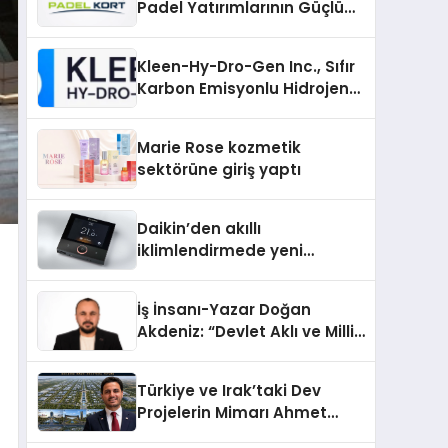
Padel Yatırımlarının Güçlü
Markası Olmayı Sürdürüyor
Kleen-Hy-Dro-Gen Inc., Sıfır
Karbon Emisyonlu Hidrojen
Isıtma Teknolojisinde ISO ve
TSSA Düzenleyici Onaylarını
Marie Rose kozmetik
Aldı
sektörüne giriş yaptı
Daikin’den akıllı
iklimlendirmede yeni
dönem: Madoka Plus
Türkiye’de
İş İnsanı-Yazar Doğan
Akdeniz: “Devlet Aklı ve Milli
Çıkarlar Her Şeyin
Üzerindedir”
Türkiye ve Irak’taki Dev
Projelerin Mimarı Ahmet
Hasan Salim Beyoğlu, 10