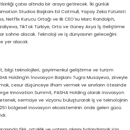
kinliği çatısı altında bir araya getirecek. İki günlük
nimation Studios Başkanı Ed Catmull, Yapay Zeka Fütüristi
, Netflix Kurucu Ortağı ve ilk CEO’su Marc Randolph,
iyeva, TikTok Türkiye, Orta ve Güney Asya İş Geliştirme
r sahne alacak. Teknoloji ve iş dünyasının geleceğini
te yer alacak.
t, bilgi teknolojileri, gayrimenkul geliştirme ve turizm
PASHA Holding’in İnovasyon Başkanı Tugra Musayeva, zirveyle
kurmak, cesur düşünceye ilham vermek ve sınırların ötesinde
 INMerge Innovation Summit, PASHA Holding olarak inovasyon
Yetenek, sermaye ve vizyonu buluşturarak iş ve teknolojinin
2025’i bölgesel inovasyon ekosisteminin önde gelen gücü
ndı.
ında fikir, ortaklık ve yatırım akışını hızlandırmak için