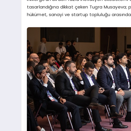
tasarlandığına dikkat çeken Tugra Musayeva; pra
hükümet, sanayi ve startup topluluğu arasındaki i