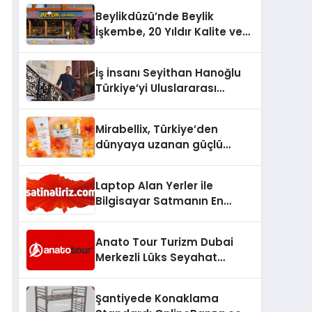
Milyon Metrekarelik “Al Yusuf
Beylikdüzü’nde Beylik
Holding Industrial City”
İşkembe, 20 Yıldır Kalite ve
Projesini Hayata Geçirecek
Lezzetin Değişmeyen Adresi
İş İnsanı Seyithan Hanoğlu
Türkiye’yi Uluslararası
Arenada Tanıtmayı
Hedefliyor
Mirabellix, Türkiye’den
dünyaya uzanan güçlü
büyümesini sürdürüyor
Laptop Alan Yerler ile
Bilgisayar Satmanın En
Güvenli ve Karlı Yolu
Anato Tour Turizm Dubai
Merkezli Lüks Seyahat
Hizmetleriyle Küresel
Turizmde Öne Çıkıyor
Şantiyede Konaklama