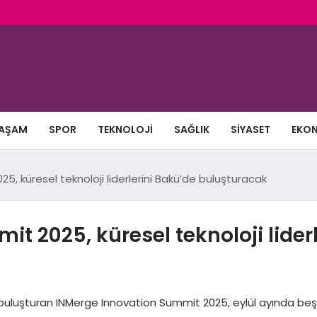
AŞAM
SPOR
TEKNOLOJI
SAĞLIK
SIYASET
EKO
, küresel teknoloji liderlerini Bakü’de buluşturacak
t 2025, küresel teknoloji lider
a buluşturan INMerge Innovation Summit 2025, eylül ayında beşi