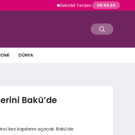
Elektrikli Yerden Isıtma Seramik ve Parke Zeminl
08:46:26
NOMI
DÜNYA
lerini Bakü’de
nci kez kapılarını açacak. Bakü’de