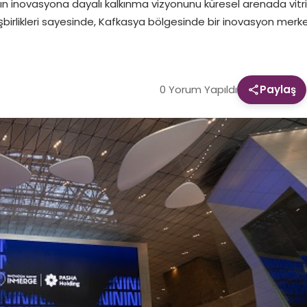
’ın inovasyona dayalı kalkınma vizyonunu küresel arenada vitr
jik işbirlikleri sayesinde, Kafkasya bölgesinde bir inovasyon m
0 Yorum Yapıldı
Paylaş