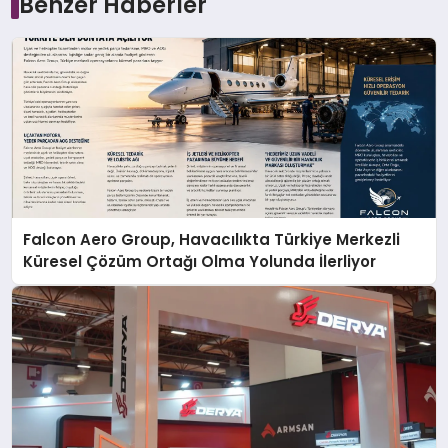
Benzer Haberler
Falcon Aero Group, Havacılıkta Türkiye Merkezli
Küresel Çözüm Ortağı Olma Yolunda İlerliyor