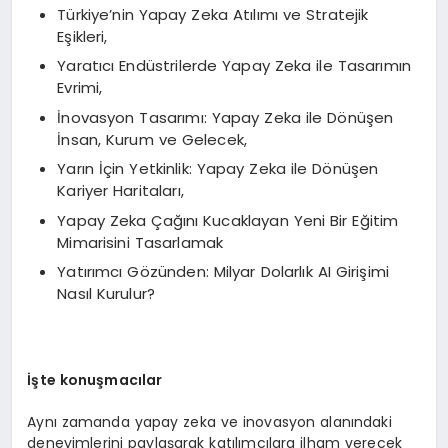
Türkiye’nin Yapay Zeka Atılımı ve Stratejik
Eşikleri,
Yaratıcı Endüstrilerde Yapay Zeka ile Tasarımın
Evrimi,
İnovasyon Tasarımı: Yapay Zeka ile Dönüşen
İnsan, Kurum ve Gelecek,
Yarın İçin Yetkinlik: Yapay Zeka ile Dönüşen
Kariyer Haritaları,
Yapay Zeka Çağını Kucaklayan Yeni Bir Eğitim
Mimarisini Tasarlamak
Yatırımcı Gözünden: Milyar Dolarlık AI Girişimi
Nasıl Kurulur?
İşte konuşmacılar
Aynı zamanda yapay zeka ve inovasyon alanındaki
deneyimlerini paylaşarak katılımcılara ilham verecek