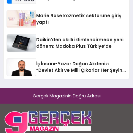
Teknolojisinde ISO ve TSSA
Düzenleyici Onaylarını Aldı
Marie Rose kozmetik sektörüne giriş
yaptı
Daikin’den akıllı iklimlendirmede yeni
dönem: Madoka Plus Türkiye’de
İş İnsanı-Yazar Doğan Akdeniz:
“Devlet Aklı ve Milli Çıkarlar Her Şeyin
Üzerindedir”
Gerçek Magazinin Doğru Adresi