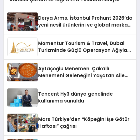
Derya Arms, İstanbul Prohunt 2026’da
yeni nesil ürünlerini ve global marka
vizyonunu sergiledi
Momentur Tourism & Travel, Dubai
Turizminde Güçlü Operasyon Ağıyla
Fark Yaratıyor
Aytaçoğlu Menemen: Çakallı
Menemeni Geleneğini Yaşatan Aile
İşletmesi
Tencent Hy3 dünya genelinde
kullanıma sunuldu
Mars Türkiye’den “Köpeğini İşe Götür
Haftası” çağrısı