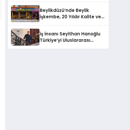
Milyon Metrekarelik “Al Yusuf
Beylikdüzü’nde Beylik
Holding Industrial City”
İşkembe, 20 Yıldır Kalite ve
Projesini Hayata Geçirecek
Lezzetin Değişmeyen Adresi
İş İnsanı Seyithan Hanoğlu
Türkiye’yi Uluslararası
Arenada Tanıtmayı
Hedefliyor