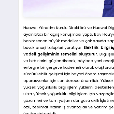
Huawei Yönetim Kurulu Direktörü ve Huawei Digi
aydınlatıcı bir açılış konuşması yaptı. Bay Hou’
benimsenen büyük modeller ve çok sayıda Yapay
büyük enerji talepleri yaratıyor.
Elektrik, bilgi 
vadeli gelişiminin temelini oluşturur.
Bilgi iş
ve birbirlerini güçlendirecek; böylece yeni enerj
entegre bir çerçeve kademeli olarak oluşturulaca
sürdürülebilir gelişimi için hayati önem taşımakt
operasyonlar için son derece önemlidir. Yüksek g
yüksek yoğunluklu bilgi işlem yüklerini destekle
ultra yüksek yoğunluklu bilgi işlem için vazgeçi
çözümleri ve tam yaşam döngüsü akıllı İşletme v
özü, teslimat hızının iş avantajları ve yatırım ge
üretim sistemidir.