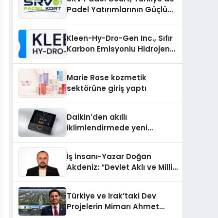
Padel Yatırımlarının Güçlü
Markası Olmayı Sürdürüyor
Kleen-Hy-Dro-Gen Inc., Sıfır
Karbon Emisyonlu Hidrojen
Isıtma Teknolojisinde ISO ve
TSSA Düzenleyici Onaylarını
Marie Rose kozmetik
Aldı
sektörüne giriş yaptı
Daikin’den akıllı
iklimlendirmede yeni
dönem: Madoka Plus
Türkiye’de
İş İnsanı-Yazar Doğan
Akdeniz: “Devlet Aklı ve Milli
Çıkarlar Her Şeyin
Üzerindedir”
Türkiye ve Irak’taki Dev
Projelerin Mimarı Ahmet
Hasan Salim Beyoğlu, 10