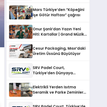
sunuldu
Mars Türkiye’den “Köpeğini
İşe Götür Haftası” çağrısı
Onur Şanlı’dan Yazın Yeni
Hiti: Kartallar | Grand Müzik
& Nihat Ulaş İmzalı Yeni Şarkı
Cesur Packaging, Mısır’daki
Üretim Üssünü Büyütüyor
SRV Padel Court,
Türkiye’den Dünyaya
Uzanan Padel Kort
Üretiminde Güvenin Adresi
Elektrikli Yerden Isıtma
Seramik ve Parke Zeminler
İçin En Verimli Çözümler
SRV Padel Court, Türkiye’de