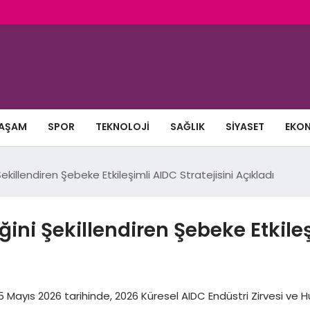
AŞAM
SPOR
TEKNOLOJI
SAĞLIK
SIYASET
EKO
illendiren Şebeke Etkileşimli AIDC Stratejisini Açıkladı
ni Şekillendiren Şebeke Etkileşi
Mayıs 2026 tarihinde, 2026 Küresel AIDC Endüstri Zirvesi ve 