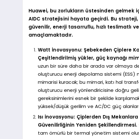
Huawei, bu zorlukların üstesinden gelmek iç
AIDC stratejisini hayata geçirdi. Bu stratej
güvenilir, enerji tasarruflu, hızlı teslimatl
amaçlamaktadır.
Watt İnovasyonu: Şebekeden Çiplere Ka
Çeşitlendirilmiş yükler, güç kaynağı mimari
uzun bir süre daha bir arada var olmaya
oluşturucu enerji depolama sistemi (ESS) me
mimarisi kuracak; bu mimari, katı hal trans
oluşturucu enerji yönlendiricisine doğru ge
gereksinimlerini esnek bir şekilde karşılam
yüksek/düşük gerilim ve AC/DC güç alanları
Isı İnovasyonu: Çiplerden Dış Mekanla
Güvenilirliğinin Yeniden Şekillendirmesi.
tam ömürlü bir termal yönetim sistemi oluş