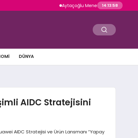
Aytaçoğlu Menemen: Çakallı Menemeni Geleneğ
14:14:00
NOMI
DÜNYA
mli AIDC Stratejisini
Huawei AIDC Stratejisi ve Ürün Lansmanı “Yapay