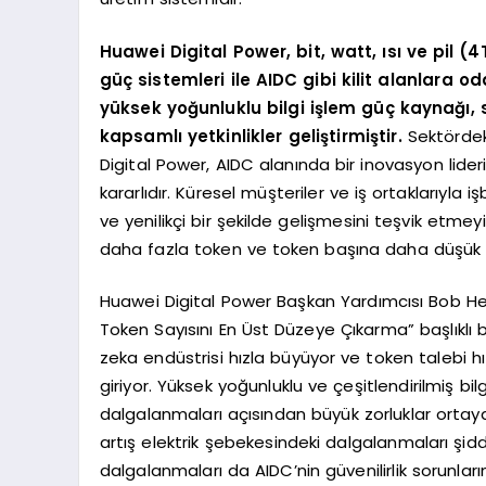
Huawei Digital Power, bit, watt, ısı ve pil (
güç sistemleri ile AIDC gibi kilit alanlara od
yüksek yoğunluklu bilgi işlem güç kaynağı, s
kapsamlı yetkinlikler geliştirmiştir.
Sektördeki
Digital Power, AIDC alanında bir inovasyon lideri
kararlıdır. Küresel müşteriler ve iş ortaklarıyla i
ve yenilikçi bir şekilde gelişmesini teşvik etme
daha fazla token ve token başına daha düşük 
Huawei Digital Power Başkan Yardımcısı Bob He
Token Sayısını En Üst Düzeye Çıkarma” başlıklı 
zeka endüstrisi hızla büyüyor ve token talebi h
giriyor. Yüksek yoğunluklu ve çeşitlendirilmiş bi
dalgalanmaları açısından büyük zorluklar ortaya 
artış elektrik şebekesindeki dalgalanmaları şidd
dalgalanmaları da AIDC’nin güvenilirlik sorunlar