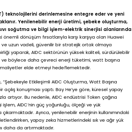
4T) teknolojilerini derinlemesine entegre eder ve yeni
aklanır. Yenilenebilir enerji üretimi, şebeke oluşturma,
ıvı soğutma ve bilgi işlem-elektrik sinerjisi alanlarında
 önemli dönüşüm fırsatlarıyla karşı karşıya olan Huawei
 ve uzun vadeli, güvenilir bir stratejik ortak olmaya
şbirliği yaparak, AIDC sektörünün yüksek kaliteli, sürdürülebilir
yi ve böylece daha çevreci enerji tüketimi, watt başına
maliyetler elde etmeyi hedeflemektedir.
, “Şebekeyle Etkileşimli AIDC Oluşturma, Watt Başına
bir açılış konuşması yaptı. Bay He’ye göre, küresel yapay
ızla artıyor. Bu nedenle, AIDC endüstrisi Token çağına
lgi işlem, AIDC’nin güç yoğunluğu, ölçeği ve yük
çıkarmaktadır. Ayrıca, yenilenebilir enerjinin kullanımındaki
etlendirirken, yapay zeka hizmetlerindeki sık ve ağır yük
ını daha da artırmaktadır.