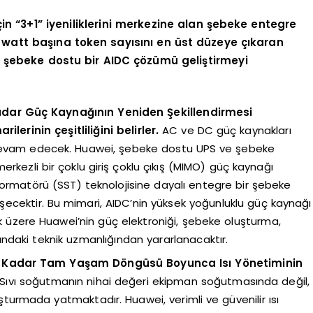
in “3+1” iyeniliklerini merkezine alan şebeke entegre
i, watt başına token sayısını en üst düzeye çıkaran
ı ve şebeke dostu bir AIDC çözümü geliştirmeyi
dar Güç Kaynağının Yeniden Şekillendirmesi
lerinin çeşitliliğini belirler.
AC ve DC güç kaynakları
 devam edecek. Huawei, şebeke dostu UPS ve şebeke
rkezli bir çoklu giriş çoklu çıkış (MIMO) güç kaynağı
formatörü (SST) teknolojisine dayalı entegre bir şebeke
lişecektir. Bu mimari, AIDC’nin yüksek yoğunluklu güç kaynağı
ak üzere Huawei’nin güç elektroniği, şebeke oluşturma,
ndaki teknik uzmanlığından yararlanacaktır.
ra Kadar Tam Yaşam Döngüsü Boyunca Isı Yönetiminin
Sıvı soğutmanın nihai değeri ekipman soğutmasında değil,
turmada yatmaktadır. Huawei, verimli ve güvenilir ısı