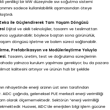
i yenilikçi bir MW düzeyinde sıvı soğutma sistemi
llanımını sadece kullanılabilirlik aşamasından öteye
aştırdı.
y Zeka ile Güçlendirerek Tam Yaşam Döngüsü
esi
Dijital ve akıllı teknolojiler, tasarım ve teslimattan
a uygulanabilir; böylece baştan sona görünürlük,
m yaşam döngüsü işletme ve bakım süreci sağlanabilir.
tirme, Prefabrikasyon ve Modülerleştirme Yoluyla
esi.
Tasarım, üretim, test ve doğrulama süreçlerinin
 sahada yalnızca kurulum yapılması gerekiyor; bu da pazara
mat kalitesini artırıyor ve ürünün hızlı bir şekilde
 nihayetinde enerji arzının üst sınırı tarafından
idir. AIDC çağında, geleneksel PUE merkezli enerji verimliliği
am olarak ölçememektedir. Sektörün “enerji verimliliği
ekmektedir. Huawei, AIDC’de enerjiden bilgi işlem gücüne