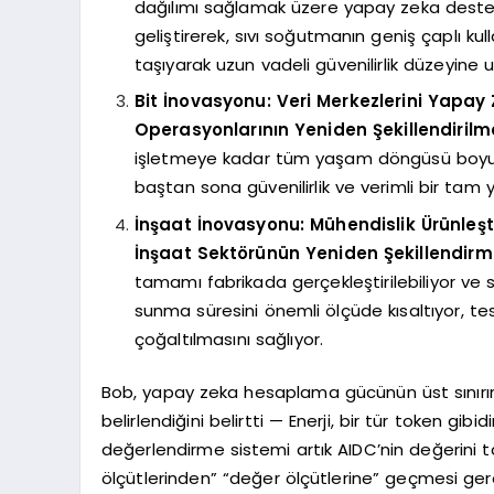
dağılımı sağlamak üzere yapay zeka destekl
geliştirerek, sıvı soğutmanın geniş çaplı ku
taşıyarak uzun vadeli güvenilirlik düzeyine ul
Bit İnovasyonu: Veri Merkezlerini Yapa
Operasyonlarının Yeniden Şekillendirilm
işletmeye kadar tüm yaşam döngüsü boyunc
baştan sona güvenilirlik ve verimli bir ta
İnşaat İnovasyonu: Mühendislik Ürünleş
İnşaat Sektörünün Yeniden Şekillendirm
tamamı fabrikada gerçekleştirilebiliyor ve
sunma süresini önemli ölçüde kısaltıyor, tesli
çoğaltılmasını sağlıyor.
Bob, yapay zeka hesaplama gücünün üst sınırının
belirlendiğini belirtti — Enerji, bir tür token gib
değerlendirme sistemi artık AIDC’nin değerini t
ölçütlerinden” “değer ölçütlerine” geçmesi ger