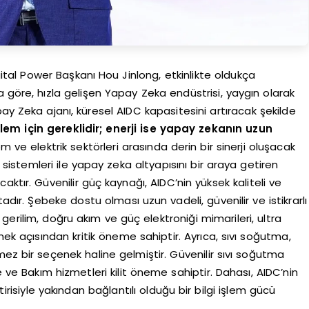
tal Power Başkanı Hou Jinlong, etkinlikte oldukça
ya göre, hızla gelişen Yapay Zeka endüstrisi, yaygın olarak
 Zeka ajanı, küresel AIDC kapasitesini artıracak şekilde
işlem için gereklidir; enerji ise yapay zekanın uzun
lem ve elektrik sektörleri arasında derin bir sinerji oluşacak
i sistemleri ile yapay zeka altyapısını bir araya getiren
ktır. Güvenilir güç kaynağı, AIDC’nin yüksek kaliteli ve
adır. Şebeke dostu olması uzun vadeli, güvenilir ve istikrarlı
erilim, doğru akım ve güç elektroniği mimarileri, ultra
mek açısından kritik öneme sahiptir. Ayrıca, sıvı soğutma,
lmez bir seçenek haline gelmiştir. Güvenilir sıvı soğutma
e Bakım hizmetleri kilit öneme sahiptir. Dahası, AIDC’nin
tirisiyle yakından bağlantılı olduğu bir bilgi işlem gücü