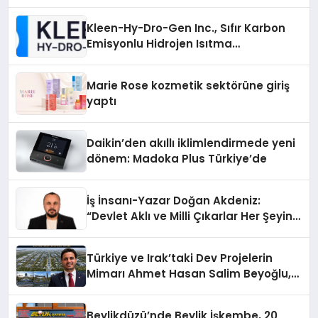
Kleen-Hy-Dro-Gen Inc., Sıfır Karbon
Emisyonlu Hidrojen Isıtma
Teknolojisinde ISO ve TSSA
Düzenleyici Onaylarını Aldı
Marie Rose kozmetik sektörüne giriş
yaptı
Daikin’den akıllı iklimlendirmede yeni
dönem: Madoka Plus Türkiye’de
İş İnsanı-Yazar Doğan Akdeniz:
“Devlet Aklı ve Milli Çıkarlar Her Şeyin
Üzerindedir”
Türkiye ve Irak’taki Dev Projelerin
Mimarı Ahmet Hasan Salim Beyoğlu,
10 Milyon Metrekarelik “Al Yusuf
Holding Industrial City” Projesini
Beylikdüzü’nde Beylik İşkembe, 20