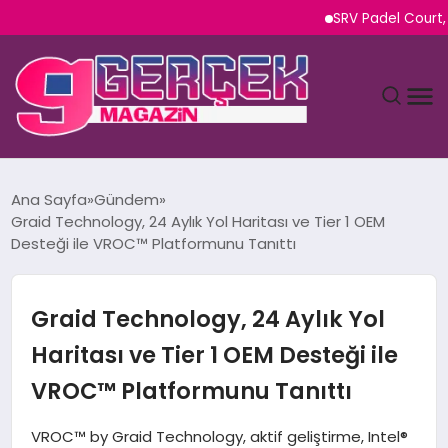
SRV Padel Court, Türk
MAGAZIN
Ana Sayfa
Gündem
Graid Technology, 24 Aylık Yol Haritası ve Tier 1 OEM
YAŞAM
Desteği ile VROC™ Platformunu Tanıttı
SPOR
Graid Technology, 24 Aylık Yol
TEKNOLOJI
Haritası ve Tier 1 OEM Desteği ile
VROC™ Platformunu Tanıttı
SAĞLIK
VROC™ by Graid Technology, aktif geliştirme, Intel®
SIYASET