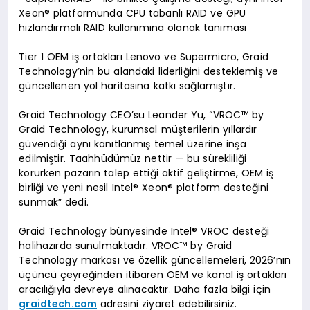
Xeon® platformunda CPU tabanlı RAID ve GPU
hızlandırmalı RAID kullanımına olanak tanıması
Tier 1 OEM iş ortakları Lenovo ve Supermicro, Graid
Technology’nin bu alandaki liderliğini desteklemiş ve
güncellenen yol haritasına katkı sağlamıştır.
Graid Technology CEO’su Leander Yu, “VROC™ by
Graid Technology, kurumsal müşterilerin yıllardır
güvendiği aynı kanıtlanmış temel üzerine inşa
edilmiştir. Taahhüdümüz nettir — bu sürekliliği
korurken pazarın talep ettiği aktif geliştirme, OEM iş
birliği ve yeni nesil Intel® Xeon® platform desteğini
sunmak” dedi.
Graid Technology bünyesinde Intel® VROC desteği
halihazırda sunulmaktadır. VROC™ by Graid
Technology markası ve özellik güncellemeleri, 2026’nın
üçüncü çeyreğinden itibaren OEM ve kanal iş ortakları
aracılığıyla devreye alınacaktır. Daha fazla bilgi için
graidtech.com
adresini ziyaret edebilirsiniz.