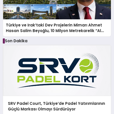
Türkiye ve Irak’taki Dev Projelerin Mimarı Ahmet
Hasan Salim Beyoğlu, 10 Milyon Metrekarelik “Al
Yusuf Holding Industrial City” Projesini Hayata
Son Dakika
Geçirecek
SRV Padel Court, Türkiye’de Padel Yatırımlarının
Güçlü Markası Olmayı Sürdürüyor