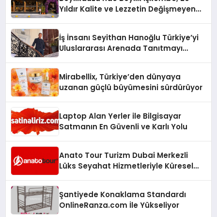
Hayata Geçirecek
Yıldır Kalite ve Lezzetin Değişmeyen
Adresi
İş İnsanı Seyithan Hanoğlu Türkiye’yi
Uluslararası Arenada Tanıtmayı
Hedefliyor
Mirabellix, Türkiye’den dünyaya
uzanan güçlü büyümesini sürdürüyor
Laptop Alan Yerler ile Bilgisayar
Satmanın En Güvenli ve Karlı Yolu
Anato Tour Turizm Dubai Merkezli
Lüks Seyahat Hizmetleriyle Küresel
Turizmde Öne Çıkıyor
Şantiyede Konaklama Standardı
OnlineRanza.com İle Yükseliyor