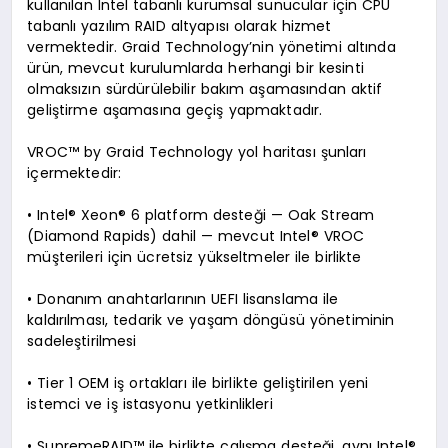
kullanılan Intel tabanlı kurumsal sunucular için CPU
tabanlı yazılım RAID altyapısı olarak hizmet
vermektedir. Graid Technology’nin yönetimi altında
ürün, mevcut kurulumlarda herhangi bir kesinti
olmaksızın sürdürülebilir bakım aşamasından aktif
geliştirme aşamasına geçiş yapmaktadır.
VROC™ by Graid Technology yol haritası şunları
içermektedir:
• Intel® Xeon® 6 platform desteği — Oak Stream
(Diamond Rapids) dahil — mevcut Intel® VROC
müşterileri için ücretsiz yükseltmeler ile birlikte
• Donanım anahtarlarının UEFI lisanslama ile
kaldırılması, tedarik ve yaşam döngüsü yönetiminin
sadeleştirilmesi
• Tier 1 OEM iş ortakları ile birlikte geliştirilen yeni
istemci ve iş istasyonu yetkinlikleri
• SupremeRAID™ ile birlikte çalışma desteği, aynı Intel®