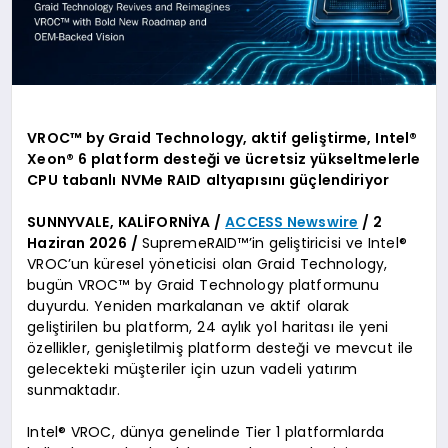
VROC™ by Graid Technology, aktif geliştirme, Intel®
Xeon® 6 platform desteği ve ücretsiz yükseltmelerle
CPU tabanlı NVMe RAID altyapısını güçlendiriyor
SUNNYVALE, KALİFORNİYA /
ACCESS Newswire
/ 2
Haziran 2026 /
SupremeRAID™’in geliştiricisi ve Intel®
VROC’un küresel yöneticisi olan Graid Technology,
bugün VROC™ by Graid Technology platformunu
duyurdu. Yeniden markalanan ve aktif olarak
geliştirilen bu platform, 24 aylık yol haritası ile yeni
özellikler, genişletilmiş platform desteği ve mevcut ile
gelecekteki müşteriler için uzun vadeli yatırım
sunmaktadır.
Intel® VROC, dünya genelinde Tier 1 platformlarda