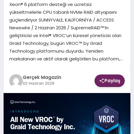
Xeon® 6 platform desteği ve ücretsiz
yükseltmelerle CPU tabanlı NVMe RAID altyapısını
EKONOMI
güçlendiriyor SUNNYVALE, KALİFORNİYA / ACCESS
Newswire / 2 Haziran 2026 / SupremeRAID™’in
DÜNYA
geliştiricisi ve Intel® VROC’un küresel yöneticisi olan
Graid Technology, bugün VROC™ by Graid
Technology platformunu duyurdu. Yeniden
markalanan ve aktif olarak geliştirilen bu platform,…
Gerçek Magazin
Paylaş
02 Haziran 2026