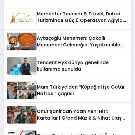
Momentur Tourism & Travel, Dubai
Turizminde Güçlü Operasyon Ağıyla
Fark Yaratıyor
Aytaçoğlu Menemen: Çakallı
Menemeni Geleneğini Yaşatan Aile
İşletmesi
Tencent Hy3 dünya genelinde
kullanıma sunuldu
Mars Türkiye’den “Köpeğini İşe Götür
Haftası” çağrısı
Onur Şanlı’dan Yazın Yeni Hiti:
Kartallar | Grand Müzik & Nihat Ulaş
İmzalı Yeni Şarkı