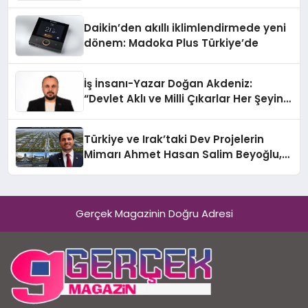
Daikin’den akıllı iklimlendirmede yeni
dönem: Madoka Plus Türkiye’de
İş İnsanı-Yazar Doğan Akdeniz:
“Devlet Aklı ve Milli Çıkarlar Her Şeyin
Üzerindedir”
Türkiye ve Irak’taki Dev Projelerin
Mimarı Ahmet Hasan Salim Beyoğlu,
10 Milyon Metrekarelik “Al Yusuf
Holding Industrial City” Projesini
Hayata Geçirecek
Gerçek Magazinin Doğru Adresi