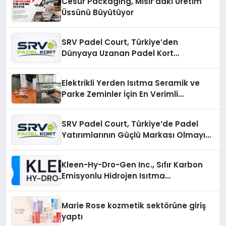
Cesur Packaging, Mısır’daki Üretim
Üssünü Büyütüyor
SRV Padel Court, Türkiye’den
Dünyaya Uzanan Padel Kort
Üretiminde Güvenin Adresi
Elektrikli Yerden Isıtma Seramik ve
Parke Zeminler İçin En Verimli
Çözümler
SRV Padel Court, Türkiye’de Padel
Yatırımlarının Güçlü Markası Olmayı
Sürdürüyor
Kleen-Hy-Dro-Gen Inc., Sıfır Karbon
Emisyonlu Hidrojen Isıtma
Teknolojisinde ISO ve TSSA
Düzenleyici Onaylarını Aldı
Marie Rose kozmetik sektörüne giriş
yaptı