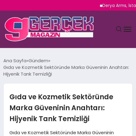
Derya Arms, İstanbul Pro
MAGAZIN
Ana Sayfa
Gündem
Gıda ve Kozmetik Sektöründe Marka Güveninin Anahtarı:
YAŞAM
Hijyenik Tank Temizliği
SPOR
Gıda ve Kozmetik Sektöründe
TEKNOLOJI
Marka Güveninin Anahtarı:
Hijyenik Tank Temizliği
SAĞLIK
Gıda ve Kozmetik Sektöründe Marka Güveninin
SIYASET