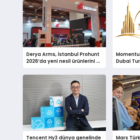
Derya Arms, İstanbul Prohunt
Momentur
2026’da yeni nesil ürünlerini ve
Dubai Tu
global marka vizyonunu
Operasyo
sergiledi
Yaratıyor
Tencent Hy3 dünya genelinde
Mars Türk