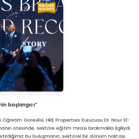
nin ba
ş
lang
ı
c
ı”
i Öğretim Görevlisi, HRE Properties Kurucusu Dr. Nour El-
manın ötesinde, sektöre eğitim mirası bırakmakla ilgiliydi.
 getirdiğimiz bu buluşmanın, sektörel bir dönüm noktası