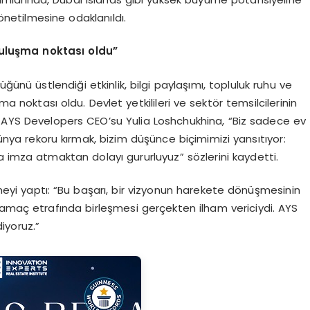
yönetilmesine odaklanıldı.
ulu
ş
ma noktas
ı
oldu
”
üğünü üstlendiği etkinlik, bilgi paylaşımı, topluluk ruhu ve
ma noktası oldu. Devlet yetkilileri ve sektör temsilcilerinin
n AYS Developers CEO’su Yulia Loshchukhina, “Biz sadece ev
dünya rekoru kırmak, bizim düşünce biçimimizi yansıtıyor:
ıya imza atmaktan dolayı gururluyuz” sözlerini kaydetti.
eyi yaptı: “Bu başarı, bir vizyonun harekete dönüşmesinin
 amaç etrafında birleşmesi gerçekten ilham vericiydi. AYS
iyoruz.”