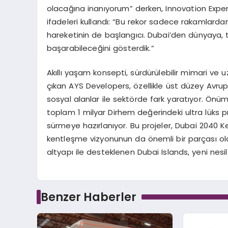
olacağına inanıyorum” derken, Innovation Exp
ifadeleri kullandı: “Bu rekor sadece rakamlarda
hareketinin de başlangıcı. Dubai’den dünyaya, tu
başarabileceğini gösterdik.”
Akıllı yaşam konsepti, sürdürülebilir mimari ve 
çıkan AYS Developers, özellikle üst düzey Avrupa
sosyal alanlar ile sektörde fark yaratıyor. Ö
toplam 1 milyar Dirhem değerindeki ultra lüks p
sürmeye hazırlanıyor. Bu projeler, Dubai 2040 K
kentleşme vizyonunun da önemli bir parçası olac
altyapı ile desteklenen Dubai Islands, yeni nesi
Benzer Haberler