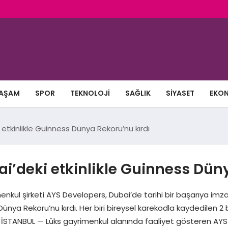
AŞAM
SPOR
TEKNOLOJI
SAĞLIK
SIYASET
EKO
 etkinlikle Guinness Dünya Rekoru’nu kırdı
ai’deki etkinlikle Guinness Dün
enkul şirketi AYS Developers, Dubai’de tarihi bir başarıya im
ya Rekoru’nu kırdı. Her biri bireysel karekodla kaydedilen 2 
 İSTANBUL — Lüks gayrimenkul alanında faaliyet gösteren AYS 