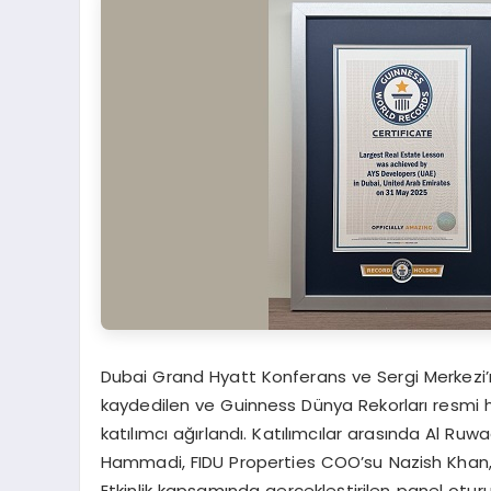
Dubai Grand Hyatt Konferans ve Sergi Merkezi’nd
kaydedilen ve Guinness Dünya Rekorları resmi 
katılımcı ağırlandı. Katılımcılar arasında Al Ru
Hammadi, FIDU Properties COO’su Nazish Khan,
Etkinlik kapsamında gerçekleştirilen panel otu