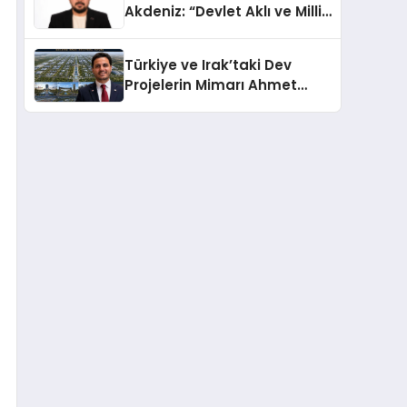
Akdeniz: “Devlet Aklı ve Milli
Çıkarlar Her Şeyin
Üzerindedir”
Türkiye ve Irak’taki Dev
Projelerin Mimarı Ahmet
Hasan Salim Beyoğlu, 10
Milyon Metrekarelik “Al Yusuf
Holding Industrial City”
Projesini Hayata Geçirecek