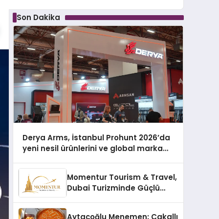
Son Dakika
Derya Arms, İstanbul Prohunt 2026’da
yeni nesil ürünlerini ve global marka
vizyonunu sergiledi
Momentur Tourism & Travel,
Dubai Turizminde Güçlü
Operasyon Ağıyla Fark
Yaratıyor
Aytaçoğlu Menemen: Çakallı