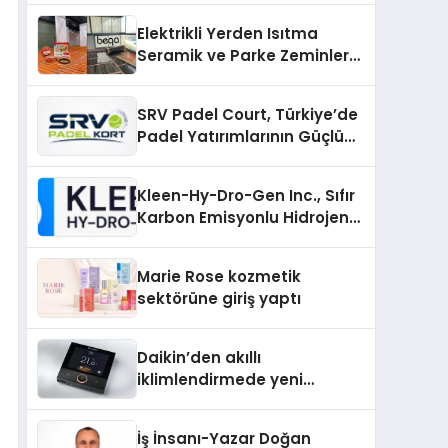
Üretiminde Güvenin Adresi
Elektrikli Yerden Isıtma
Seramik ve Parke Zeminler
İçin En Verimli Çözümler
SRV Padel Court, Türkiye’de
Padel Yatırımlarının Güçlü
Markası Olmayı Sürdürüyor
Kleen-Hy-Dro-Gen Inc., Sıfır
Karbon Emisyonlu Hidrojen
Isıtma Teknolojisinde ISO ve
TSSA Düzenleyici Onaylarını
Marie Rose kozmetik
Aldı
sektörüne giriş yaptı
Daikin’den akıllı
iklimlendirmede yeni
dönem: Madoka Plus
Türkiye’de
İş İnsanı-Yazar Doğan