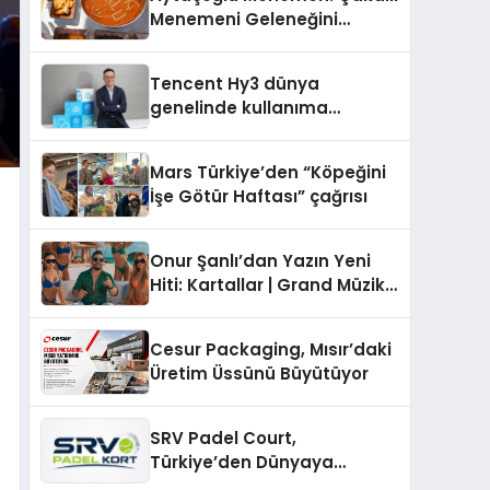
Menemeni Geleneğini
Yaşatan Aile İşletmesi
Tencent Hy3 dünya
genelinde kullanıma
sunuldu
Mars Türkiye’den “Köpeğini
İşe Götür Haftası” çağrısı
Onur Şanlı’dan Yazın Yeni
Hiti: Kartallar | Grand Müzik
& Nihat Ulaş İmzalı Yeni Şarkı
Cesur Packaging, Mısır’daki
Üretim Üssünü Büyütüyor
SRV Padel Court,
Türkiye’den Dünyaya
Uzanan Padel Kort