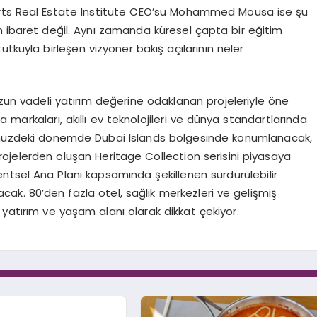
erts Real Estate Institute CEO’su Mohammed Mousa ise şu
n ibaret değil. Aynı zamanda küresel çapta bir eğitim
tkuyla birleşen vizyoner bakış açılarının neler
uzun vadeli yatırım değerine odaklanan projeleriyle öne
 markaları, akıllı ev teknolojileri ve dünya standartlarında
nümüzdeki dönemde Dubai Islands bölgesinde konumlanacak,
rojelerden oluşan Heritage Collection serisini piyasaya
entsel Ana Planı kapsamında şekillenen sürdürülebilir
ak. 80’den fazla otel, sağlık merkezleri ve gelişmiş
l yatırım ve yaşam alanı olarak dikkat çekiyor.