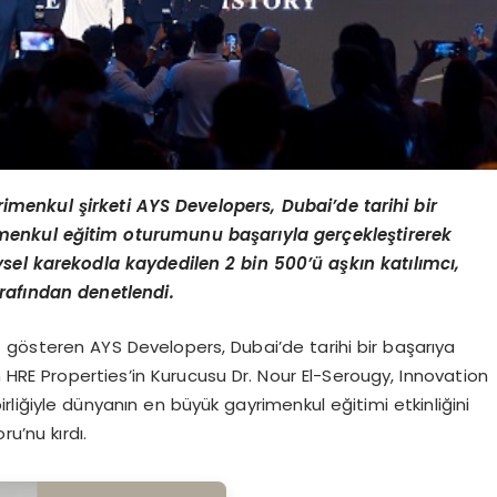
yrimenkul
ş
irketi AYS Developers,
Dubai
’
de tarihi bir
menkul e
ğ
itim oturumunu ba
ş
ar
ı
yla ger
ç
ekle
ş
tirerek
reysel karekodla kaydedilen 2 bin 500
’ü
a
ş
k
ı
n kat
ı
l
ı
mc
ı,
raf
ı
ndan denetlendi.
t gösteren AYS Developers, Dubai’de tarihi bir başarıya
n HRE Properties’in Kurucusu Dr. Nour El-Serougy, Innovation
irliğiyle dünyanın en büyük gayrimenkul eğitimi etkinliğini
u’nu kırdı.