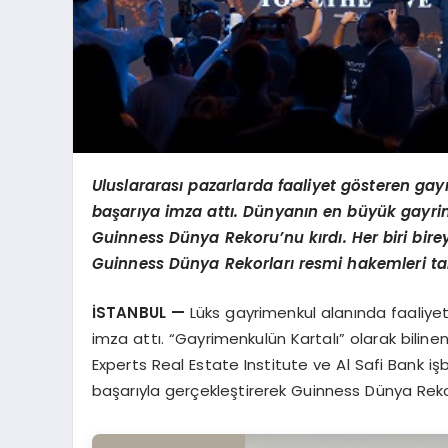
Uluslararas
ı
pazarlarda faaliyet g
ö
steren ga
ba
ş
ar
ı
ya imza att
ı
. D
ü
nyan
ı
n en b
ü
y
ü
k gayri
Guinness D
ü
nya Rekoru
’
nu k
ı
rd
ı
. Her biri bi
Guinness Dü
nya Rekorlar
ı
resmi hakemleri ta
İ
STANBUL
—
Lüks gayrimenkul alanında faaliye
imza attı. “Gayrimenkulün Kartalı” olarak biline
Experts Real Estate Institute ve Al Safi Bank işb
başarıyla gerçekleştirerek Guinness Dünya Rekor