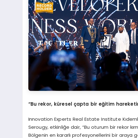
“
Bu rekor, k
ü
resel
ç
apta bir e
ğ
itim hareketi
Innovation Experts Real Estate Institute Kıdeml
Serougy, etkinliğe dair, “Bu oturum bir rekor kır
Bölgenin en kararlı profesyonellerini bir araya