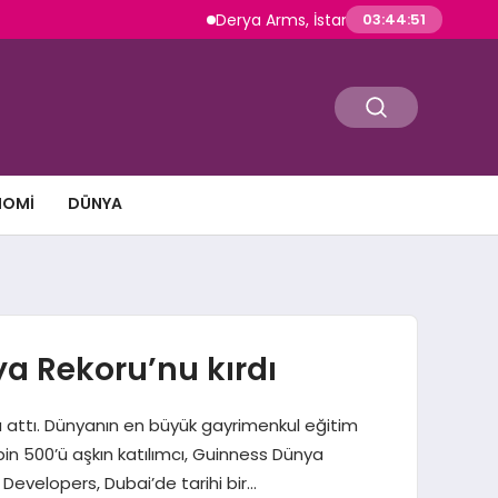
Derya Arms, İstanbul Prohunt 2026’da yeni nes
03:44:52
NOMI
DÜNYA
ya Rekoru’nu kırdı
za attı. Dünyanın en büyük gayrimenkul eğitim
bin 500’ü aşkın katılımcı, Guinness Dünya
Developers, Dubai’de tarihi bir…