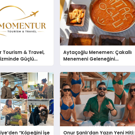
 Tourism & Travel,
Aytaçoğlu Menemen: Çakallı
rizminde Güçlü
Menemeni Geleneğini
n Ağıyla Fark
Yaşatan Aile İşletmesi
iye’den “Köpeğini İşe
Onur Şanlı’dan Yazın Yeni Hiti: