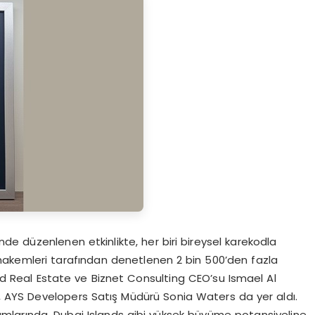
e düzenlenen etkinlikte, her biri bireysel karekodla
hakemleri tarafından denetlenen 2 bin 500’den fazla
wad Real Estate ve Biznet Consulting CEO’su Ismael Al
 AYS Developers Satış Müdürü Sonia Waters da yer aldı.
rumlarında, Dubai Islands gibi yüksek büyüme potansiyeline