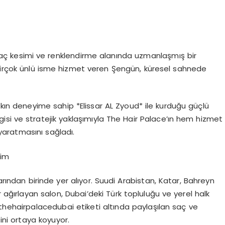
saç kesimi ve renklendirme alanında uzmanlaşmış bir
 birçok ünlü isme hizmet veren Şengün, küresel sahnede
 aşkın deneyime sahip *Elissar AL Zyoud* ile kurduğu güçlü
bilgisi ve stratejik yaklaşımıyla The Hair Palace’ın hem hizmet
aratmasını sağladı.
şim
arından birinde yer alıyor. Suudi Arabistan, Katar, Bahreyn
ğırlayan salon, Dubai’deki Türk topluluğu ve yerel halk
hehairpalacedubai etiketi altında paylaşılan saç ve
ini ortaya koyuyor.