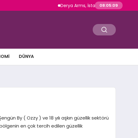
Derya Arms, İstanbul Prohunt 2026’da yeni nes
08:05:10
NOMI
DÜNYA
ngün By ( Ozzy ) ve 18 yılı aşkın güzellik sektörü
bölgenin en çok tercih edilen güzellik