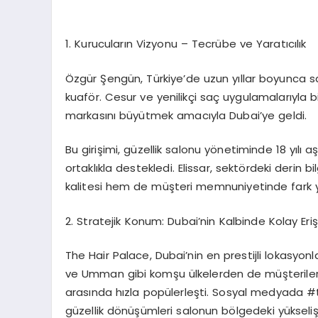
1.⁠ ⁠Kurucuların Vizyonu – Tecrübe ve Yaratıcılık
Özgür Şengün, Türkiye’de uzun yıllar boyunca 
kuaför. Cesur ve yenilikçi saç uygulamalarıyla
markasını büyütmek amacıyla Dubai’ye geldi.
Bu girişimi, güzellik salonu yönetiminde 18 yılı
ortaklıkla destekledi. Elissar, sektördeki derin 
kalitesi hem de müşteri memnuniyetinde fark y
2.⁠ ⁠Stratejik Konum: Dubai’nin Kalbinde Kolay Eri
The Hair Palace, Dubai’nin en prestijli lokasyonl
ve Umman gibi komşu ülkelerden de müşteriler a
arasında hızla popülerleşti. Sosyal medyada #t
güzellik dönüşümleri salonun bölgedeki yükseliş