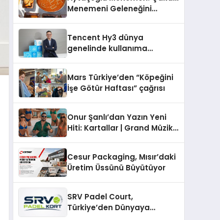
Menemeni Geleneğini
Yaşatan Aile İşletmesi
Tencent Hy3 dünya
genelinde kullanıma
sunuldu
Mars Türkiye’den “Köpeğini
İşe Götür Haftası” çağrısı
Onur Şanlı’dan Yazın Yeni
Hiti: Kartallar | Grand Müzik
& Nihat Ulaş İmzalı Yeni Şarkı
Cesur Packaging, Mısır’daki
Üretim Üssünü Büyütüyor
SRV Padel Court,
Türkiye’den Dünyaya
Uzanan Padel Kort