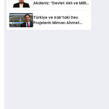
Akdeniz: “Devlet Aklı ve Milli
Çıkarlar Her Şeyin
Üzerindedir”
Türkiye ve Irak’taki Dev
Projelerin Mimarı Ahmet
Hasan Salim Beyoğlu, 10
Milyon Metrekarelik “Al Yusuf
Holding Industrial City”
Projesini Hayata Geçirecek