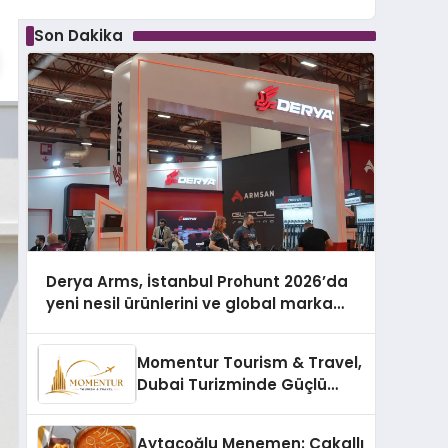
Son Dakika
Derya Arms, İstanbul Prohunt 2026’da
yeni nesil ürünlerini ve global marka
vizyonunu sergiledi
Momentur Tourism & Travel,
Dubai Turizminde Güçlü
Operasyon Ağıyla Fark
Yaratıyor
Aytaçoğlu Menemen: Çakallı