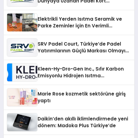
Dünyaya Uzanan Padel Kort
Üretiminde Güvenin Adresi
Elektrikli Yerden Isıtma Seramik ve
Parke Zeminler İçin En Verimli
Çözümler
SRV Padel Court, Türkiye’de Padel
Yatırımlarının Güçlü Markası Olmayı
Sürdürüyor
Kleen-Hy-Dro-Gen Inc., Sıfır Karbon
Emisyonlu Hidrojen Isıtma
Teknolojisinde ISO ve TSSA
Düzenleyici Onaylarını Aldı
Marie Rose kozmetik sektörüne giriş
yaptı
Daikin’den akıllı iklimlendirmede yeni
dönem: Madoka Plus Türkiye’de