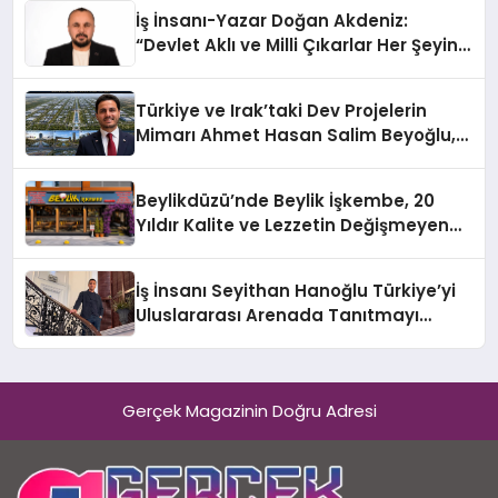
İş İnsanı-Yazar Doğan Akdeniz:
“Devlet Aklı ve Milli Çıkarlar Her Şeyin
Üzerindedir”
Türkiye ve Irak’taki Dev Projelerin
Mimarı Ahmet Hasan Salim Beyoğlu,
10 Milyon Metrekarelik “Al Yusuf
Holding Industrial City” Projesini
Beylikdüzü’nde Beylik İşkembe, 20
Hayata Geçirecek
Yıldır Kalite ve Lezzetin Değişmeyen
Adresi
İş İnsanı Seyithan Hanoğlu Türkiye’yi
Uluslararası Arenada Tanıtmayı
Hedefliyor
Gerçek Magazinin Doğru Adresi