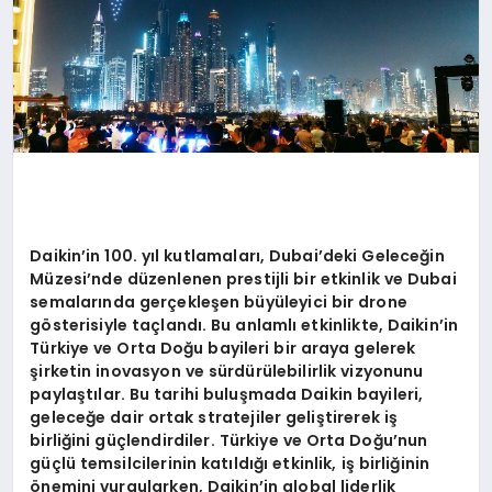
Daikin
’
in 100. yıl kutlamaları, Dubai
’
deki Geleceğ
in
M
üzesi
’
nde düzenlenen prestijli bir etkinlik ve Dubai
semalarında gerçekleşen büyüleyici bir drone
g
ö
sterisiyle taçlandı. Bu anlamlı etkinlikte, Daikin
’
in
Türkiye ve Orta Doğu bayileri bir araya gelerek
şirketin inovasyon ve sürdürülebilirlik vizyonunu
paylaştılar. Bu tarihi buluşmada Daikin bayileri,
geleceğe dair ortak stratejiler geliştirerek iş
birliğini güçlendirdiler. Türkiye ve Orta Doğu
’
nun
güçlü temsilcilerinin katıldığı etkinlik, iş birliğinin
ö
nemini vurgularken, Daikin
’
in global liderlik