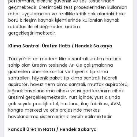
performans, elektrik güvenlik ve ses testlerinden
geçmektedir. Üretimdeki test proseslerinden kullanılan
robot uygulamaları ve özellikle kritik noktalardaki bakır
boru birleşim kaynak işlemlerinde kullanılan kaynak
robotları ile el değmeden üretim
gerçekleştirilmektedir.
Klima Santrali
Ü
retim Hattı / Hendek Sakarya
Türkiye’nin en modern klima santrali üretim hattına
sahip olan üretim tesisinde Ar-Ge çalışmalarına
gösterilen önemle konfor ve hijyenik tip klima
santralleri, hijyenik paket tip klima santrali, hücreli
aspiratör, havuz nem alma santrali, mutfak aspiratörü,
sığınak havalandırma cihazı ve ısı geri kazanım cihazı
üretimi gerçekleşmektedir. Yurt içinde, yurt dışında
çok sayıda prestijli otel, hastane, ilaç fabrikası, AVM,
kongre merkezi ve ofis projesinde merkezi
havalandırma sistemlerimiz tercih edilmektedir.
Fancoil
Ü
retim Hattı / Hendek Sakarya