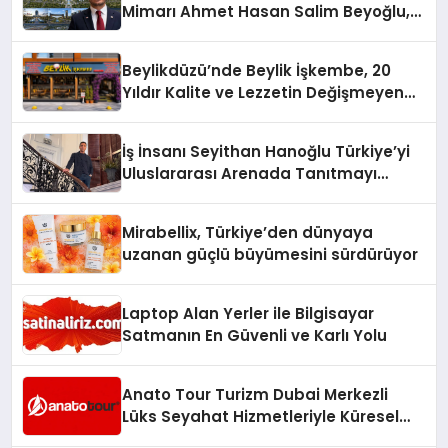
Mimarı Ahmet Hasan Salim Beyoğlu,
10 Milyon Metrekarelik “Al Yusuf
Holding Industrial City” Projesini
Beylikdüzü’nde Beylik İşkembe, 20
Hayata Geçirecek
Yıldır Kalite ve Lezzetin Değişmeyen
Adresi
İş İnsanı Seyithan Hanoğlu Türkiye’yi
Uluslararası Arenada Tanıtmayı
Hedefliyor
Mirabellix, Türkiye’den dünyaya
uzanan güçlü büyümesini sürdürüyor
Laptop Alan Yerler ile Bilgisayar
Satmanın En Güvenli ve Karlı Yolu
Anato Tour Turizm Dubai Merkezli
Lüks Seyahat Hizmetleriyle Küresel
Turizmde Öne Çıkıyor