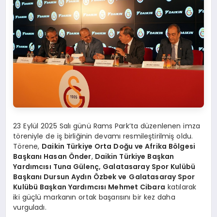
23 Eylül 2025 Salı günü Rams Park’ta düzenlenen imza
töreniyle de iş birliğinin devamı resmileştirilmiş oldu.
Törene,
Daikin Türkiye Orta Doğu ve Afrika B
ö
lgesi
Başkanı Hasan Ö
nder
,
Daikin Türkiye Başkan
Yardımcısı
Tuna G
ülenç, Galatasaray Spor Kulübü
Başkanı Dursun Aydın Özbek ve
Galatasaray Spor
Kulübü Başkan Yardımcısı Mehmet Cibara
katılarak
iki güçlü markanın ortak başarısını bir kez daha
vurguladı.