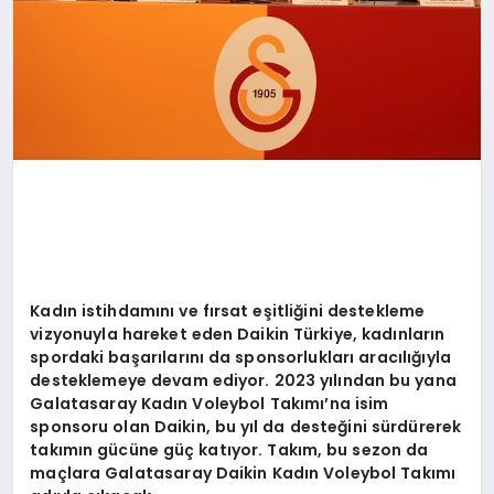
Kadın istihdamını
ve f
ırsat eş
itli
ğini destekleme
vizyonuyla hareket eden Daikin Türkiye, kadınların
spordaki başarılarını da sponsorlukları aracılığıyla
desteklemeye devam ediyor. 2023 yılından bu yana
Galatasaray Kadın Voleybol Takımı’na isim
sponsoru olan Daikin, bu yı
l da deste
ğini sürdürerek
takımın gücü
ne g
üç katıyor. Takım, bu sezon da
maçlara Galatasaray Daikin Kadın Voleybol Takımı