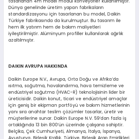
tasarlanan 4m model modül konveyörler kullanılmıştır.
Dünya genelinde üretim yapan fabrikaların
standardizasyonu için tasarlanan bu model, Daikin
Türkiye fabrikasında da kurulmuştur. Bu tasarım ile
hem ilk yatırım hem de bakım maliyetleri
iyileştirilmiştir. Alüminyum profiller kullanılarak ağırlık
azaltılmıştır.
DAIKIN AVRUPA HAKKINDA
Daikin Europe N.V., Avrupa, Orta Doğu ve Afrika’da
ısıtma, soğutma, havalandırma, hava temizleme ve
endüstriyel soğutma (HVAC-R) teknolojisinin lider bir
üreticisidir. Daikin konut, ticari ve endüstriyel amaçlar
için geniş bir ekipman portföyü ve bakım hizmetlerinin
yanı sıra anahtar teslim çözümler tasarlar, üretir ve
müşterilerine sunar. Daikin Europe N.V. 59‘dan fazla iş
ortaklığında 13 bin 800’ün üzerinde çalışana sahiptir.
Belçika, Çek Cumhuriyeti, Almanya, İtalya, İspanya,
Avusturya, Birleşik Krallık, Türkiye, Birleşik Arap Emirlikleri