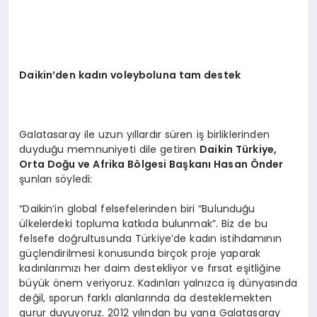
Daikin
’
den kadın voleyboluna tam destek
Galatasaray ile uzun yıllardır süren iş birliklerinden
duyduğu memnuniyeti dile getiren
Daikin Türkiye,
Orta Doğu ve Afrika B
ö
lgesi Başkanı Hasan Ö
nder
şunları söyledi:
“Daikin’in global felsefelerinden biri “Bulunduğu
ülkelerdeki topluma katkıda bulunmak”. Biz de bu
felsefe doğrultusunda Türkiye’de kadın istihdamının
güçlendirilmesi konusunda birçok proje yaparak
kadınlarımızı her daim destekliyor ve fırsat eşitliğine
büyük önem veriyoruz. Kadınları yalnızca iş dünyasında
değil, sporun farklı alanlarında da desteklemekten
gurur duyuyoruz. 2012 yılından bu yana Galatasaray