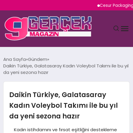
Cesur Packaging, Mısır’da
MAGAZIN
Ana Sayfa
Gündem
Daikin Türkiye, Galatasaray Kadın Voleybol Takımı ile bu yıl
YAŞAM
da yeni sezona hazır
SPOR
Daikin Türkiye, Galatasaray
TEKNOLOJI
Kadın Voleybol Takımı ile bu yıl
da yeni sezona hazır
SAĞLIK
Kadın istihdamını ve fırsat eşitliğini destekleme
SIYASET