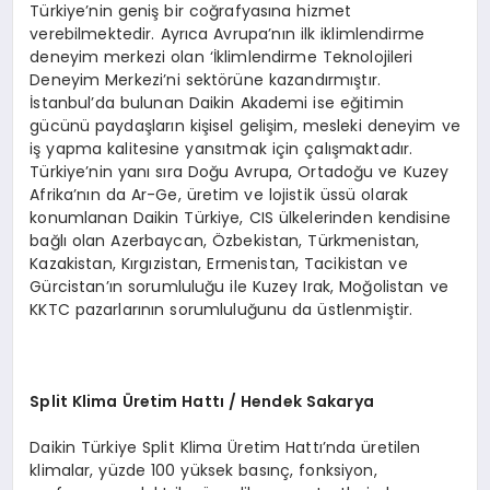
Türkiye’nin geniş bir coğrafyasına hizmet
verebilmektedir. Ayrıca Avrupa’nın ilk iklimlendirme
deneyim merkezi olan ‘İklimlendirme Teknolojileri
Deneyim Merkezi’ni sektörüne kazandırmıştır.
İstanbul’da bulunan Daikin Akademi ise eğitimin
gücünü paydaşların kişisel gelişim, mesleki deneyim ve
iş yapma kalitesine yansıtmak için çalışmaktadır.
Türkiye’nin yanı sıra Doğu Avrupa, Ortadoğu ve Kuzey
Afrika’nın da Ar-Ge, üretim ve lojistik üssü olarak
konumlanan Daikin Türkiye, CIS ülkelerinden kendisine
bağlı olan Azerbaycan, Özbekistan, Türkmenistan,
Kazakistan, Kırgızistan, Ermenistan, Tacikistan ve
Gürcistan’ın sorumluluğu ile Kuzey Irak, Moğolistan ve
KKTC pazarlarının sorumluluğunu da üstlenmiştir.
Split Klima
Ü
retim Hattı / Hendek Sakarya
Daikin Türkiye Split Klima Üretim Hattı’nda üretilen
klimalar, yüzde 100 yüksek basınç, fonksiyon,