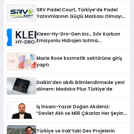
SRV Padel Court, Türkiye’de Padel
Yatırımlarının Güçlü Markası Olmayı
Sürdürüyor
Kleen-Hy-Dro-Gen Inc., Sıfır Karbon
Emisyonlu Hidrojen Isıtma
Teknolojisinde ISO ve TSSA
Düzenleyici Onaylarını Aldı
Marie Rose kozmetik sektörüne giriş
yaptı
Daikin’den akıllı iklimlendirmede yeni
dönem: Madoka Plus Türkiye’de
İş İnsanı-Yazar Doğan Akdeniz:
“Devlet Aklı ve Milli Çıkarlar Her Şeyin
Üzerindedir”
Türkiye ve Irak’taki Dev Projelerin