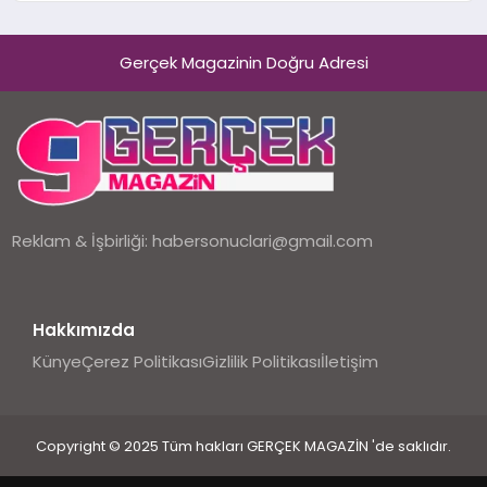
Holding Industrial City” Projesini
Hayata Geçirecek
Gerçek Magazinin Doğru Adresi
Reklam & İşbirliği:
habersonuclari@gmail.com
Hakkımızda
Künye
Çerez Politikası
Gizlilik Politikası
İletişim
Copyright © 2025 Tüm hakları GERÇEK MAGAZİN 'de saklıdır.