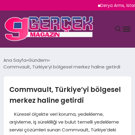
Derya Arms, İstanbul Pr
MAGAZIN
Ana Sayfa
Gündem
Commvault, Türkiye’yi bölgesel merkez haline getirdi
YAŞAM
SPOR
Commvault, Türkiye’yi bölgesel
merkez haline getirdi
TEKNOLOJI
Küresel ölçekte veri koruma, yedekleme,
SAĞLIK
arşivleme, iş sürekliliği ve bulut temelli yedekleme
servisi çözümleri sunan Commvault, Türkiye’deki
SIYASET