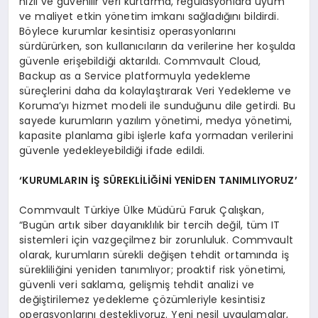
hızlı ve güvenilir veri kurtarma, regülasyonlara uyum
ve maliyet etkin yönetim imkanı sağladığını bildirdi.
Böylece kurumlar kesintisiz operasyonlarını
sürdürürken, son kullanıcıların da verilerine her koşulda
güvenle erişebildiği aktarıldı. Commvault Cloud,
Backup as a Service platformuyla yedekleme
süreçlerini daha da kolaylaştırarak Veri Yedekleme ve
Koruma’yı hizmet modeli ile sunduğunu dile getirdi. Bu
sayede kurumların yazılım yönetimi, medya yönetimi,
kapasite planlama gibi işlerle kafa yormadan verilerini
güvenle yedekleyebildiği ifade edildi.
‘KURUMLARIN İŞ S
Ü
REKL
İLİĞİNİ YENİDEN TANIMLIYORUZ’
Commvault Türkiye Ülke Müdürü Faruk Çalışkan,
“Bugün artık siber dayanıklılık bir tercih değil, tüm IT
sistemleri için vazgeçilmez bir zorunluluk. Commvault
olarak, kurumların sürekli değişen tehdit ortamında iş
sürekliliğini yeniden tanımlıyor; proaktif risk yönetimi,
güvenli veri saklama, gelişmiş tehdit analizi ve
değiştirilemez yedekleme çözümleriyle kesintisiz
operasyonlarını destekliyoruz. Yeni nesil uygulamalar,