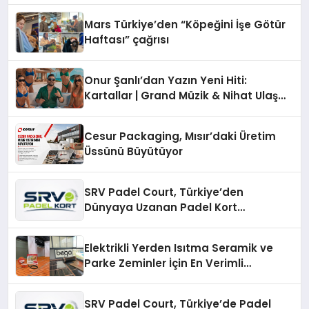
Mars Türkiye’den “Köpeğini İşe Götür
Haftası” çağrısı
Onur Şanlı’dan Yazın Yeni Hiti:
Kartallar | Grand Müzik & Nihat Ulaş
İmzalı Yeni Şarkı
Cesur Packaging, Mısır’daki Üretim
Üssünü Büyütüyor
SRV Padel Court, Türkiye’den
Dünyaya Uzanan Padel Kort
Üretiminde Güvenin Adresi
Elektrikli Yerden Isıtma Seramik ve
Parke Zeminler İçin En Verimli
Çözümler
SRV Padel Court, Türkiye’de Padel