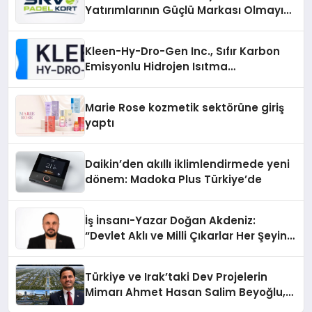
Yatırımlarının Güçlü Markası Olmayı
Sürdürüyor
Kleen-Hy-Dro-Gen Inc., Sıfır Karbon
Emisyonlu Hidrojen Isıtma
Teknolojisinde ISO ve TSSA
Düzenleyici Onaylarını Aldı
Marie Rose kozmetik sektörüne giriş
yaptı
Daikin’den akıllı iklimlendirmede yeni
dönem: Madoka Plus Türkiye’de
İş İnsanı-Yazar Doğan Akdeniz:
“Devlet Aklı ve Milli Çıkarlar Her Şeyin
Üzerindedir”
Türkiye ve Irak’taki Dev Projelerin
Mimarı Ahmet Hasan Salim Beyoğlu,
10 Milyon Metrekarelik “Al Yusuf