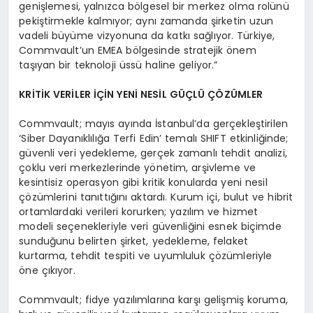
genişlemesi, yalnızca bölgesel bir merkez olma rolünü
pekiştirmekle kalmıyor; aynı zamanda şirketin uzun
vadeli büyüme vizyonuna da katkı sağlıyor. Türkiye,
Commvault’un EMEA bölgesinde stratejik önem
taşıyan bir teknoloji üssü haline geliyor.”
KRİTİ
K VER
İ
LER
İÇİN YENİ
NES
İL GÜÇLÜ ÇÖZ
ÜMLER
Commvault; mayıs ayında İstanbul’da gerçekleştirilen
‘Siber Dayanıklılığa Terfi Edin’ temalı SHIFT etkinliğinde;
güvenli veri yedekleme, gerçek zamanlı tehdit analizi,
çoklu veri merkezlerinde yönetim, arşivleme ve
kesintisiz operasyon gibi kritik konularda yeni nesil
çözümlerini tanıttığını aktardı. Kurum içi, bulut ve hibrit
ortamlardaki verileri korurken; yazılım ve hizmet
modeli seçenekleriyle veri güvenliğini esnek biçimde
sunduğunu belirten şirket, yedekleme, felaket
kurtarma, tehdit tespiti ve uyumluluk çözümleriyle
öne çıkıyor.
Commvault; fidye yazılımlarına karşı gelişmiş koruma,