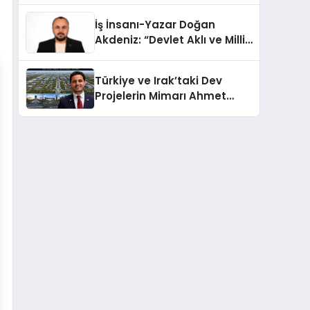
Türkiye’de
İş İnsanı-Yazar Doğan
Akdeniz: “Devlet Aklı ve Milli
Çıkarlar Her Şeyin
Üzerindedir”
Türkiye ve Irak’taki Dev
Projelerin Mimarı Ahmet
Hasan Salim Beyoğlu, 10
Milyon Metrekarelik “Al Yusuf
Holding Industrial City”
Projesini Hayata Geçirecek