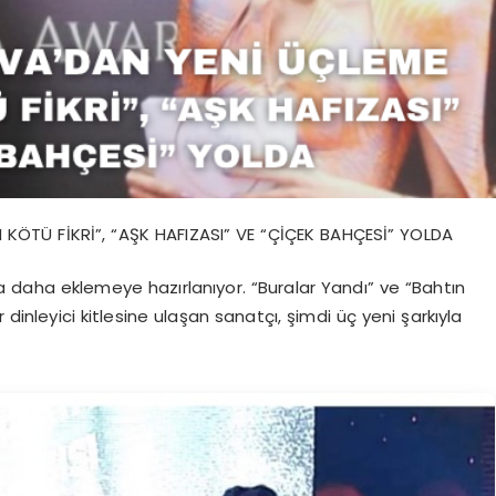
KÖTÜ FİKRİ”, “AŞK HAFIZASI” VE “ÇİÇEK BAHÇESİ” YOLDA
a daha eklemeye hazırlanıyor. “Buralar Yandı” ve “Bahtın
 dinleyici kitlesine ulaşan sanatçı, şimdi üç yeni şarkıyla