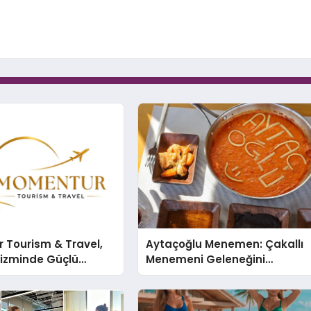
 Tourism & Travel,
Aytaçoğlu Menemen: Çakallı
rizminde Güçlü
Menemeni Geleneğini
n Ağıyla Fark
Yaşatan Aile İşletmesi