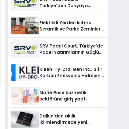
Türkiye’den Dünyaya
Uzanan Padel Kort
Üretiminde Güvenin Adresi
Elektrikli Yerden Isıtma
Seramik ve Parke Zeminler
İçin En Verimli Çözümler
SRV Padel Court, Türkiye’de
Padel Yatırımlarının Güçlü
Markası Olmayı Sürdürüyor
Kleen-Hy-Dro-Gen Inc., Sıfır
Karbon Emisyonlu Hidrojen
Isıtma Teknolojisinde ISO ve
TSSA Düzenleyici Onaylarını
Marie Rose kozmetik
Aldı
sektörüne giriş yaptı
Daikin’den akıllı
iklimlendirmede yeni
dönem: Madoka Plus