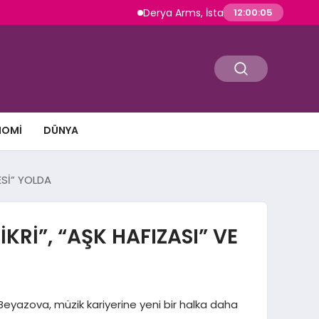
Derya Arms, İstanbul Prohunt 2026’da yeni nesil
12:00:07
NOMI
DÜNYA
ESİ” YOLDA
Rİ”, “AŞK HAFIZASI” VE
eyazova, müzik kariyerine yeni bir halka daha