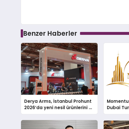
Benzer Haberler
Derya Arms, İstanbul Prohunt
Momentur
2026’da yeni nesil ürünlerini ve
Dubai Tu
global marka vizyonunu
Operasyo
sergiledi
Yaratıyor