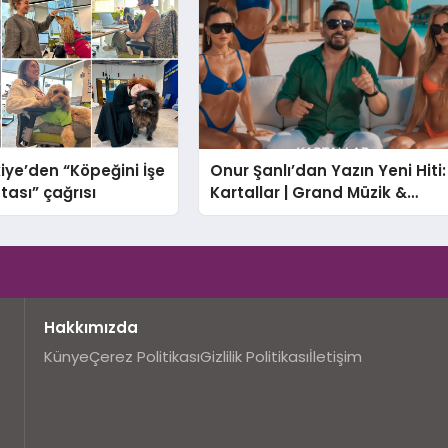
iye’den “Köpeğini İşe
Onur Şanlı’dan Yazın Yeni Hiti:
tası” çağrısı
Kartallar | Grand Müzik &
Nihat Ulaş İmzalı Yeni Şarkı
Hakkımızda
Künye
Çerez Politikası
Gizlilik Politikası
İletişim