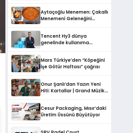
Operasyon Ağıyla Fark
Yaratıyor
Aytaçoğlu Menemen: Çakallı
Menemeni Geleneğini
Yaşatan Aile İşletmesi
Tencent Hy3 dünya
genelinde kullanıma
sunuldu
Mars Türkiye’den “Köpeğini
İşe Götür Haftası” çağrısı
Onur Şanlı’dan Yazın Yeni
Hiti: Kartallar | Grand Müzik
& Nihat Ulaş İmzalı Yeni Şarkı
Cesur Packaging, Mısır’daki
Üretim Üssünü Büyütüyor
SRV Padel Court,