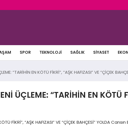
AŞAM
SPOR
TEKNOLOJI
SAĞLIK
SIYASET
EKO
EME: “TARİHİN EN KÖTÜ FİKRİ”, “AŞK HAFIZASI” VE “ÇİÇEK BAHÇ
İ ÜÇLEME: “TARİHİN EN KÖTÜ FİK
TÜ FİKRİ”, “AŞK HAFIZASI” VE “ÇİÇEK BAHÇESİ” YOLDA Cansın B