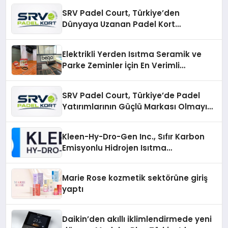
SRV Padel Court, Türkiye’den
Dünyaya Uzanan Padel Kort
Üretiminde Güvenin Adresi
Elektrikli Yerden Isıtma Seramik ve
Parke Zeminler İçin En Verimli
Çözümler
SRV Padel Court, Türkiye’de Padel
Yatırımlarının Güçlü Markası Olmayı
Sürdürüyor
Kleen-Hy-Dro-Gen Inc., Sıfır Karbon
Emisyonlu Hidrojen Isıtma
Teknolojisinde ISO ve TSSA
Düzenleyici Onaylarını Aldı
Marie Rose kozmetik sektörüne giriş
yaptı
Daikin’den akıllı iklimlendirmede yeni