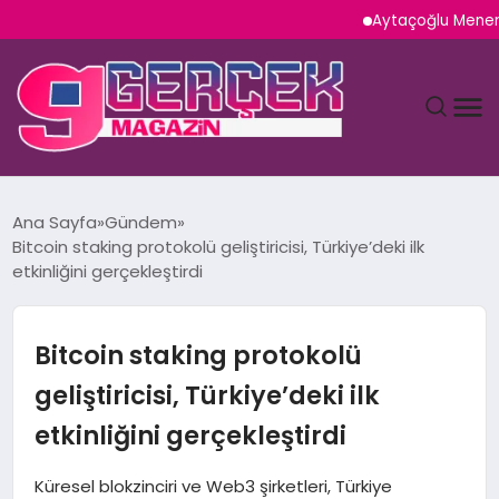
Aytaçoğlu Menemen: Çaka
MAGAZIN
Ana Sayfa
Gündem
Bitcoin staking protokolü geliştiricisi, Türkiye’deki ilk
YAŞAM
etkinliğini gerçekleştirdi
SPOR
Bitcoin staking protokolü
TEKNOLOJI
geliştiricisi, Türkiye’deki ilk
etkinliğini gerçekleştirdi
SAĞLIK
Küresel blokzinciri ve Web3 şirketleri, Türkiye
SIYASET