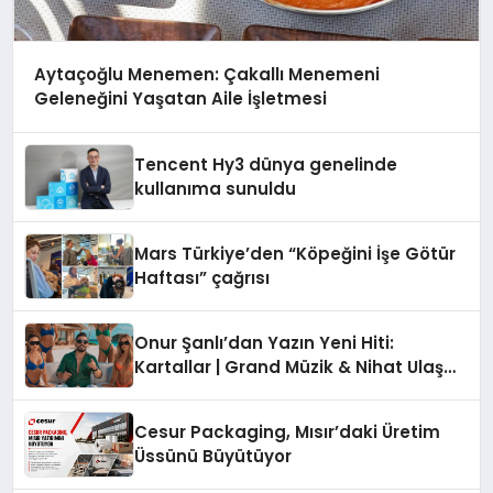
Aytaçoğlu Menemen: Çakallı Menemeni
Geleneğini Yaşatan Aile İşletmesi
Tencent Hy3 dünya genelinde
kullanıma sunuldu
Mars Türkiye’den “Köpeğini İşe Götür
Haftası” çağrısı
Onur Şanlı’dan Yazın Yeni Hiti:
Kartallar | Grand Müzik & Nihat Ulaş
İmzalı Yeni Şarkı
Cesur Packaging, Mısır’daki Üretim
Üssünü Büyütüyor