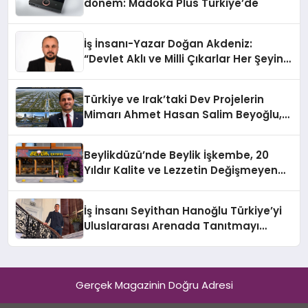
dönem: Madoka Plus Türkiye’de
İş İnsanı-Yazar Doğan Akdeniz:
“Devlet Aklı ve Milli Çıkarlar Her Şeyin
Üzerindedir”
Türkiye ve Irak’taki Dev Projelerin
Mimarı Ahmet Hasan Salim Beyoğlu,
10 Milyon Metrekarelik “Al Yusuf
Holding Industrial City” Projesini
Beylikdüzü’nde Beylik İşkembe, 20
Hayata Geçirecek
Yıldır Kalite ve Lezzetin Değişmeyen
Adresi
İş İnsanı Seyithan Hanoğlu Türkiye’yi
Uluslararası Arenada Tanıtmayı
Hedefliyor
Gerçek Magazinin Doğru Adresi