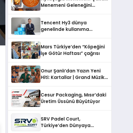
Menemeni Geleneğini
Yaşatan Aile İşletmesi
Tencent Hy3 dünya
genelinde kullanıma
sunuldu
Mars Türkiye’den “Köpeğini
İşe Götür Haftası” çağrısı
Onur Şanlı’dan Yazın Yeni
Hiti: Kartallar | Grand Müzik
& Nihat Ulaş İmzalı Yeni Şarkı
Cesur Packaging, Mısır’daki
Üretim Üssünü Büyütüyor
SRV Padel Court,
Türkiye’den Dünyaya
Uzanan Padel Kort