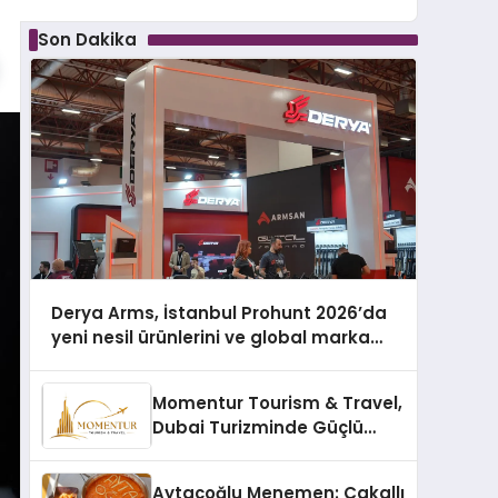
Son Dakika
Derya Arms, İstanbul Prohunt 2026’da
yeni nesil ürünlerini ve global marka
vizyonunu sergiledi
Momentur Tourism & Travel,
Dubai Turizminde Güçlü
Operasyon Ağıyla Fark
Yaratıyor
Aytaçoğlu Menemen: Çakallı