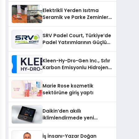
Üretiminde Güvenin Adresi
Elektrikli Yerden Isıtma
Seramik ve Parke Zeminler
İçin En Verimli Çözümler
SRV Padel Court, Türkiye’de
Padel Yatırımlarının Güçlü
Markası Olmayı Sürdürüyor
Kleen-Hy-Dro-Gen Inc., Sıfır
Karbon Emisyonlu Hidrojen
Isıtma Teknolojisinde ISO ve
TSSA Düzenleyici Onaylarını
Marie Rose kozmetik
Aldı
sektörüne giriş yaptı
Daikin’den akıllı
iklimlendirmede yeni
dönem: Madoka Plus
Türkiye’de
İş İnsanı-Yazar Doğan