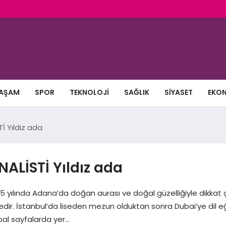
AŞAM
SPOR
TEKNOLOJI
SAĞLIK
SIYASET
EKO
İ Yıldız ada
ALİSTİ Yıldız ada
5 yılında Adana’da doğan aurası ve doğal güzelliğiyle dikkat
edir. İstanbul’da liseden mezun olduktan sonra Dubai’ye dil e
lobal sayfalarda yer…