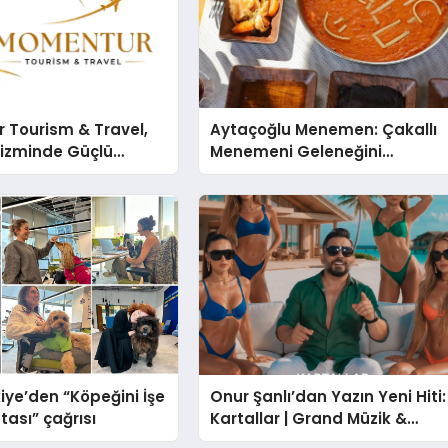
 Tourism & Travel,
Aytaçoğlu Menemen: Çakallı
rizminde Güçlü
Menemeni Geleneğini
n Ağıyla Fark
Yaşatan Aile İşletmesi
iye’den “Köpeğini İşe
Onur Şanlı’dan Yazın Yeni Hiti:
tası” çağrısı
Kartallar | Grand Müzik &
Nihat Ulaş İmzalı Yeni Şarkı