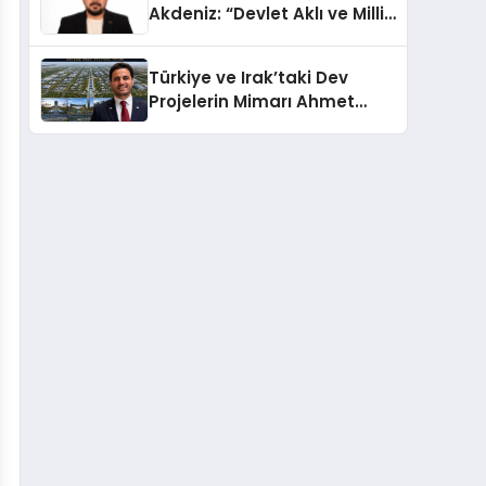
Akdeniz: “Devlet Aklı ve Milli
Çıkarlar Her Şeyin
Üzerindedir”
Türkiye ve Irak’taki Dev
Projelerin Mimarı Ahmet
Hasan Salim Beyoğlu, 10
Milyon Metrekarelik “Al Yusuf
Holding Industrial City”
Projesini Hayata Geçirecek