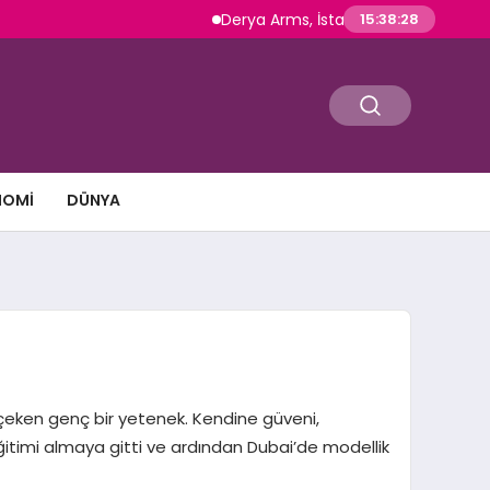
Derya Arms, İstanbul Prohunt 2026’da yeni nesil
15:38:29
NOMI
DÜNYA
 çeken genç bir yetenek. Kendine güveni,
ğitimi almaya gitti ve ardından Dubai’de modellik