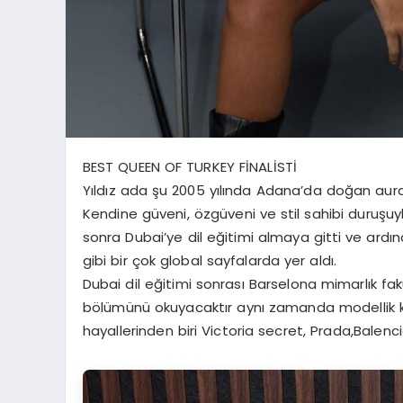
BEST QUEEN OF TURKEY FİNALİSTİ
Yıldız ada şu 2005 yılında Adana’da doğan aura
Kendine güveni, özgüveni ve stil sahibi duruşu
sonra Dubai’ye dil eğitimi almaya gitti ve ardınd
gibi bir çok global sayfalarda yer aldı.
Dubai dil eğitimi sonrası Barselona mimarlık fa
bölümünü okuyacaktır aynı zamanda modellik ka
hayallerinden biri Victoria secret, Prada,Balen