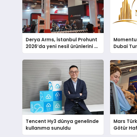
Derya Arms, İstanbul Prohunt
Momentur
2026’da yeni nesil ürünlerini ve
Dubai Tu
global marka vizyonunu
Operasyo
sergiledi
Yaratıyor
Tencent Hy3 dünya genelinde
Mars Türk
kullanıma sunuldu
Götür Haf