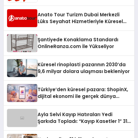
Anato Tour Turizm Dubai Merkezli
Lüks Seyahat Hizmetleriyle Küresel
Turizmde Öne Çıkıyor
Şantiyede Konaklama Standardı
OnlineRanza.com İle Yükseliyor
Küresel rinoplasti pazarının 2030’da
9,6 milyar dolara ulaşması bekleniyor
Türkiye’den küresel pazara: ShopinX,
dijital ekonomi ile gerçek dünya
alışverişini bir araya getirmeyi
hedefliyor
Ayla Selvi Kayıp Hatıraları Yedi
Şarkıda Topladı: “Kayıp Kasetler 1” 31
Temmuz’da Çıktı