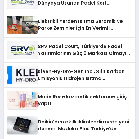
Dünyaya Uzanan Padel Kort
Üretiminde Güvenin Adresi
Elektrikli Yerden Isıtma Seramik ve
Parke Zeminler İçin En Verimli
Çözümler
SRV Padel Court, Türkiye’de Padel
Yatırımlarının Güçlü Markası Olmayı
Sürdürüyor
Kleen-Hy-Dro-Gen Inc., Sıfır Karbon
Emisyonlu Hidrojen Isıtma
Teknolojisinde ISO ve TSSA
Düzenleyici Onaylarını Aldı
Marie Rose kozmetik sektörüne giriş
yaptı
Daikin’den akıllı iklimlendirmede yeni
dönem: Madoka Plus Türkiye’de