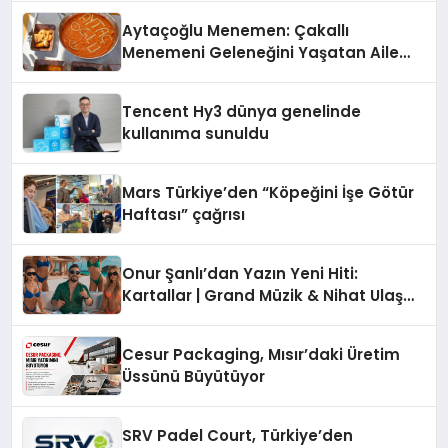
Aytaçoğlu Menemen: Çakallı
Menemeni Geleneğini Yaşatan Aile
İşletmesi
Tencent Hy3 dünya genelinde
kullanıma sunuldu
Mars Türkiye’den “Köpeğini İşe Götür
Haftası” çağrısı
Onur Şanlı’dan Yazın Yeni Hiti:
Kartallar | Grand Müzik & Nihat Ulaş
İmzalı Yeni Şarkı
Cesur Packaging, Mısır’daki Üretim
Üssünü Büyütüyor
SRV Padel Court, Türkiye’den