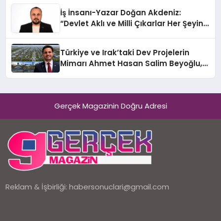
İş İnsanı-Yazar Doğan Akdeniz:
“Devlet Aklı ve Milli Çıkarlar Her Şeyin
Üzerindedir”
Türkiye ve Irak’taki Dev Projelerin
Mimarı Ahmet Hasan Salim Beyoğlu,
10 Milyon Metrekarelik “Al Yusuf
Holding Industrial City” Projesini
Hayata Geçirecek
Gerçek Magazinin Doğru Adresi
Reklam & İşbirliği:
habersonuclari@gmail.com