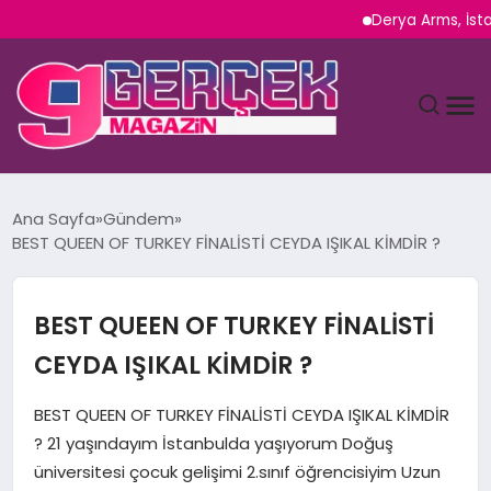
Derya Arms, İstanbul P
MAGAZIN
Ana Sayfa
Gündem
BEST QUEEN OF TURKEY FİNALİSTİ CEYDA IŞIKAL KİMDİR ?
YAŞAM
SPOR
BEST QUEEN OF TURKEY FİNALİSTİ
CEYDA IŞIKAL KİMDİR ?
TEKNOLOJI
BEST QUEEN OF TURKEY FİNALİSTİ CEYDA IŞIKAL KİMDİR
SAĞLIK
? 21 yaşındayım İstanbulda yaşıyorum Doğuş
üniversitesi çocuk gelişimi 2.sınıf öğrencisiyim Uzun
SIYASET