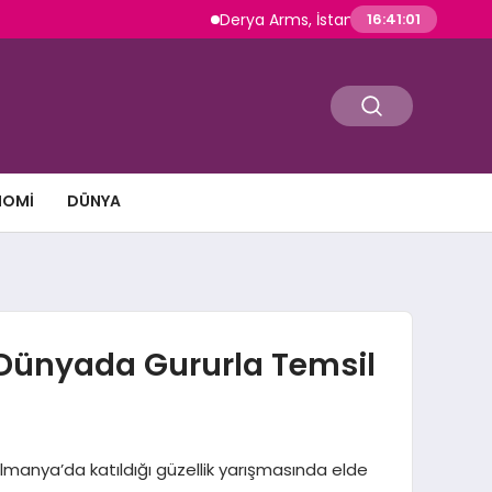
Derya Arms, İstanbul Prohunt 2026’da yeni n
16:41:02
NOMI
DÜNYA
i Dünyada Gururla Temsil
lmanya’da katıldığı güzellik yarışmasında elde