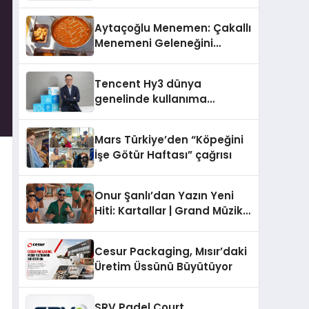
Operasyon Ağıyla Fark
Yaratıyor
Aytaçoğlu Menemen: Çakallı
Menemeni Geleneğini
Yaşatan Aile İşletmesi
Tencent Hy3 dünya
genelinde kullanıma
sunuldu
Mars Türkiye’den “Köpeğini
İşe Götür Haftası” çağrısı
Onur Şanlı’dan Yazın Yeni
Hiti: Kartallar | Grand Müzik
& Nihat Ulaş İmzalı Yeni Şarkı
Cesur Packaging, Mısır’daki
Üretim Üssünü Büyütüyor
SRV Padel Court,