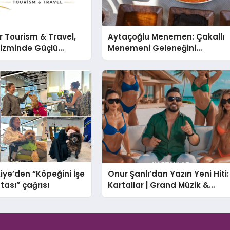
 Tourism & Travel,
Aytaçoğlu Menemen: Çakallı
rizminde Güçlü
Menemeni Geleneğini
n Ağıyla Fark
Yaşatan Aile İşletmesi
iye’den “Köpeğini İşe
Onur Şanlı’dan Yazın Yeni Hiti:
tası” çağrısı
Kartallar | Grand Müzik &
Nihat Ulaş İmzalı Yeni Şarkı