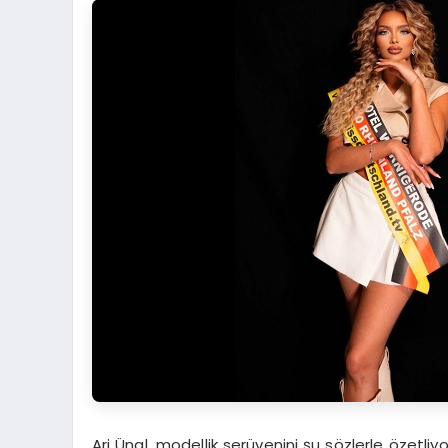
Ari Ünal, modellik serüvenini şu sözlerle özetliyo