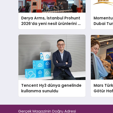
Derya Arms, İstanbul Prohunt
Momentur
2026’da yeni nesil ürünlerini ve
Dubai Tu
global marka vizyonunu
Operasyo
sergiledi
Yaratıyor
Tencent Hy3 dünya genelinde
Mars Türk
kullanıma sunuldu
Götür Haf
Gerçek Magazinin Doğru Adresi