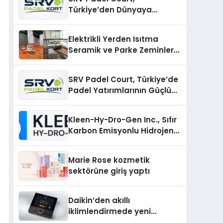
Türkiye’den Dünyaya
Uzanan Padel Kort
Üretiminde Güvenin Adresi
Elektrikli Yerden Isıtma
Seramik ve Parke Zeminler
İçin En Verimli Çözümler
SRV Padel Court, Türkiye’de
Padel Yatırımlarının Güçlü
Markası Olmayı Sürdürüyor
Kleen-Hy-Dro-Gen Inc., Sıfır
Karbon Emisyonlu Hidrojen
Isıtma Teknolojisinde ISO ve
TSSA Düzenleyici Onaylarını
Marie Rose kozmetik
Aldı
sektörüne giriş yaptı
Daikin’den akıllı
iklimlendirmede yeni
dönem: Madoka Plus