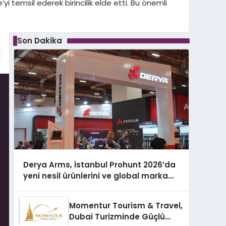
 temsil ederek birincilik elde etti. Bu önemli
Son Dakika
Derya Arms, İstanbul Prohunt 2026’da
yeni nesil ürünlerini ve global marka
vizyonunu sergiledi
Momentur Tourism & Travel,
Dubai Turizminde Güçlü