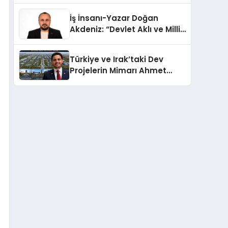
Türkiye’de
İş İnsanı-Yazar Doğan
Akdeniz: “Devlet Aklı ve Milli
Çıkarlar Her Şeyin
Üzerindedir”
Türkiye ve Irak’taki Dev
Projelerin Mimarı Ahmet
Hasan Salim Beyoğlu, 10
Milyon Metrekarelik “Al Yusuf
Holding Industrial City”
Projesini Hayata Geçirecek