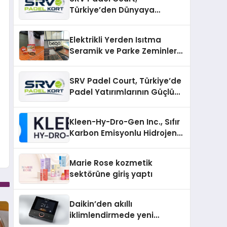
Türkiye’den Dünyaya
Uzanan Padel Kort
Üretiminde Güvenin Adresi
Elektrikli Yerden Isıtma
Seramik ve Parke Zeminler
İçin En Verimli Çözümler
SRV Padel Court, Türkiye’de
Padel Yatırımlarının Güçlü
Markası Olmayı Sürdürüyor
Kleen-Hy-Dro-Gen Inc., Sıfır
Karbon Emisyonlu Hidrojen
Isıtma Teknolojisinde ISO ve
TSSA Düzenleyici Onaylarını
Marie Rose kozmetik
Aldı
sektörüne giriş yaptı
Daikin’den akıllı
iklimlendirmede yeni
dönem: Madoka Plus