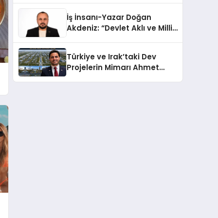
Türkiye’de
İş İnsanı-Yazar Doğan
Akdeniz: “Devlet Aklı ve Milli
Çıkarlar Her Şeyin
Üzerindedir”
Türkiye ve Irak’taki Dev
Projelerin Mimarı Ahmet
Hasan Salim Beyoğlu, 10
Milyon Metrekarelik “Al Yusuf
Holding Industrial City”
Projesini Hayata Geçirecek