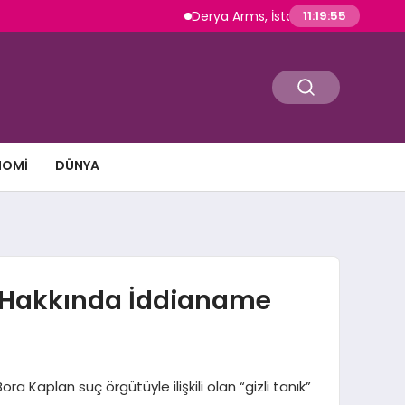
Derya Arms, İstanbul Prohunt 2026’da yen
11:19:56
NOMI
DÜNYA
ı Hakkında İddianame
 Kaplan suç örgütüyle ilişkili olan “gizli tanık”