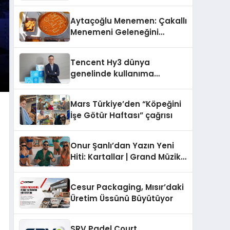
Operasyon Ağıyla Fark
Yaratıyor
Aytaçoğlu Menemen: Çakallı
Menemeni Geleneğini
Yaşatan Aile İşletmesi
Tencent Hy3 dünya
genelinde kullanıma
sunuldu
Mars Türkiye’den “Köpeğini
İşe Götür Haftası” çağrısı
Onur Şanlı’dan Yazın Yeni
Hiti: Kartallar | Grand Müzik
& Nihat Ulaş İmzalı Yeni Şarkı
Cesur Packaging, Mısır’daki
Üretim Üssünü Büyütüyor
SRV Padel Court,