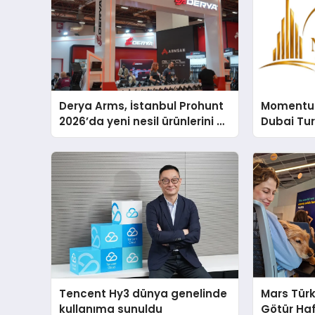
Derya Arms, İstanbul Prohunt
Momentur
2026’da yeni nesil ürünlerini ve
Dubai Tu
global marka vizyonunu
Operasyo
sergiledi
Yaratıyor
Tencent Hy3 dünya genelinde
Mars Türk
kullanıma sunuldu
Götür Haf