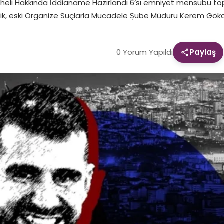
heli Hakkında İddianame Hazırlandı 6’sı emniyet mensubu to
Çelik, eski Organize Suçlarla Mücadele Şube Müdürü Kerem Gök
0 Yorum Yapıldı
Paylaş