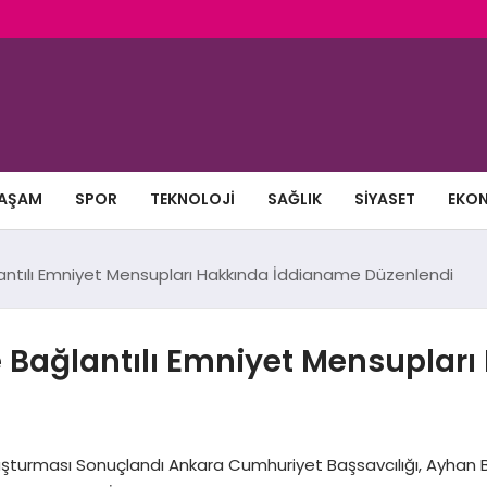
AŞAM
SPOR
TEKNOLOJI
SAĞLIK
SIYASET
EKO
antılı Emniyet Mensupları Hakkında İddianame Düzenlendi
e Bağlantılı Emniyet Mensuplar
uşturması Sonuçlandı Ankara Cumhuriyet Başsavcılığı, Ayhan Bora