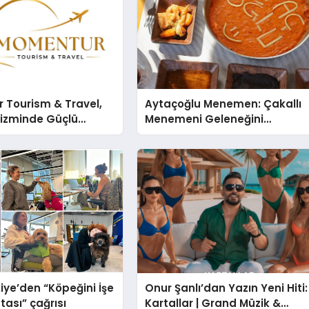
 Tourism & Travel,
Aytaçoğlu Menemen: Çakallı
rizminde Güçlü
Menemeni Geleneğini
n Ağıyla Fark
Yaşatan Aile İşletmesi
iye’den “Köpeğini İşe
Onur Şanlı’dan Yazın Yeni Hiti:
tası” çağrısı
Kartallar | Grand Müzik &