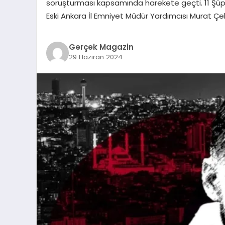
soruşturması kapsamında harekete geçti. 11 Şüp
Eski Ankara İl Emniyet Müdür Yardımcısı Murat 
Gerçek Magazin
29 Haziran 2024