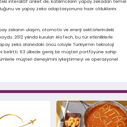
likteki interaktif anket de, katılımcıların yapay zekadan temel
lduğunu ve yapay zeka adaptasyonuna hazır olduklarını
pay zekanın ulaşım, otomotiv ve enerji sektörlerindeki
ydu. 2012 yılında kurulan AloTech, bu tür etkinliklerle
apay zeka alanındaki öncü rolüyle Türkiye’nin teknoloji
belirtti. 63 ülkede geniş bir müşteri portföyüne sahip
özümlerle müşteri deneyimini iyileştirmeyi ve operasyonel