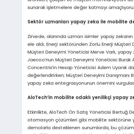
sunarak işletmelere değer katmayı amaçlıyoruz
Sekt
ö
r uzmanları y
apay
zeka ile m
obilite
de
Zirvede, alanında uzman isimler yapay zekanın 
ele aldı. Enerji sektöründen Zorlu Enerji Müşteri
Müşteri Deneyimi Yöneticisi Merve Varlı, yapay 
Jaecoo’nun Müşteri Deneyimi Yöneticisi Burak Ağ
Concentrix’in Hesap Yöneticisi Adem Uyanık da 
değerlendirirken; Müşteri Deneyimi Danışmanı B
yapay zeka entegrasyonunun önemini vurgulad
AloTech’in m
obilite
odaklı yenilikçi y
apay
z
Etkinlikte, AloTech Ön Satış Yöneticisi Bertuğ De
otomasyon çözümleri gibi mobilite sektörüne yöne
demolarla desteklenen sunumlarda, bu çözümle