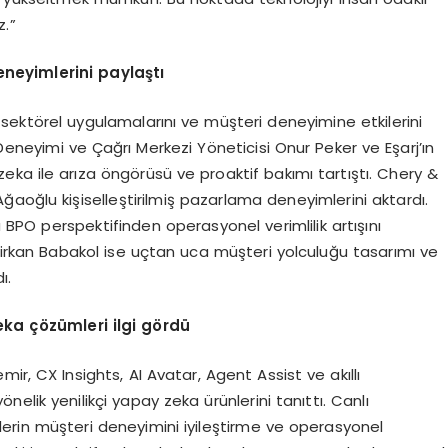
.”
neyimlerini paylaştı
sektörel uygulamalarını ve müşteri deneyimine etkilerini
 Deneyimi ve Çağrı Merkezi Yöneticisi Onur Peker ve Eşarj’ın
zeka ile arıza öngörüsü ve proaktif bakımı tartıştı. Chery &
aoğlu kişiselleştirilmiş pazarlama deneyimlerini aktardı.
BPO perspektifinden operasyonel verimlilik artışını
irkan Babakol ise uçtan uca müşteri yolculuğu tasarımı ve
ı.
eka ç
ö
zümleri ilgi g
ö
rdü
mir, CX Insights, AI Avatar, Agent Assist ve akıllı
lik yenilikçi yapay zeka ürünlerini tanıttı. Canlı
rin müşteri deneyimini iyileştirme ve operasyonel