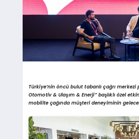
Türkiye’nin
ö
ncü bulut tabanlı çağrı merkezi
Otomotiv & Ulaşım & Enerji” başlıklı özel etkin
m
obilite
çağında müşteri deneyiminin geleceği