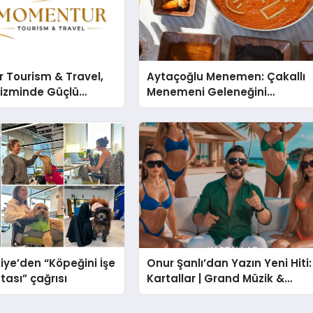
 Tourism & Travel,
Aytaçoğlu Menemen: Çakallı
rizminde Güçlü
Menemeni Geleneğini
n Ağıyla Fark
Yaşatan Aile İşletmesi
iye’den “Köpeğini İşe
Onur Şanlı’dan Yazın Yeni Hiti:
tası” çağrısı
Kartallar | Grand Müzik &
Nihat Ulaş İmzalı Yeni Şarkı