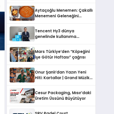
Operasyon Ağıyla Fark
Yaratıyor
Aytaçoğlu Menemen: Çakallı
Menemeni Geleneğini
Yaşatan Aile İşletmesi
Tencent Hy3 dünya
genelinde kullanıma
sunuldu
Mars Türkiye’den “Köpeğini
İşe Götür Haftası” çağrısı
Onur Şanlı’dan Yazın Yeni
Hiti: Kartallar | Grand Müzik
& Nihat Ulaş İmzalı Yeni Şarkı
Cesur Packaging, Mısır’daki
Üretim Üssünü Büyütüyor
SRV Padel Court,