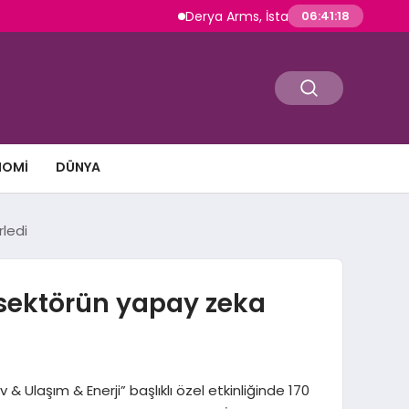
Derya Arms, İstanbul Prohunt 2026’da yeni nes
06:41:19
NOMI
DÜNYA
rledi
 sektörün yapay zeka
Ulaşım & Enerji” başlıklı özel etkinliğinde 170