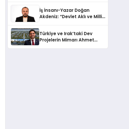
Türkiye’de
İş İnsanı-Yazar Doğan
Akdeniz: “Devlet Aklı ve Milli
Çıkarlar Her Şeyin
Üzerindedir”
Türkiye ve Irak’taki Dev
Projelerin Mimarı Ahmet
Hasan Salim Beyoğlu, 10
Milyon Metrekarelik “Al Yusuf
Holding Industrial City”
Projesini Hayata Geçirecek