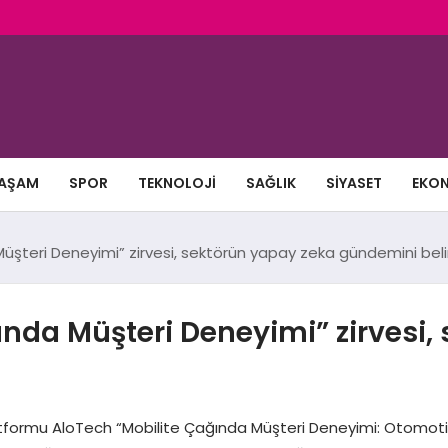
AŞAM
SPOR
TEKNOLOJI
SAĞLIK
SIYASET
EKO
üşteri Deneyimi” zirvesi, sektörün yapay zeka gündemini beli
ında Müşteri Deneyimi” zirvesi,
tformu AloTech “Mobilite Çağında Müşteri Deneyimi: Otomotiv & 