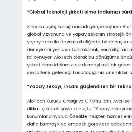
“
Global teknoloji şirketi olma iddiamızı sürd
Zirvenin açılış konuşmasındı gerçekleştiren Alo
global vizyonuna ve yapay zekanın stratejik ö
yapay zeka ile devrim niteliğinde bir dönüşümü
deneyimini yeniden tanımlamak, verimliliği artır
rol oynuyor. AloTech olarak bu dönüşüme öncülü
şirketi olma iddiamızı sürdürmeyi milli bir gör
sektörlerle geleceği tasarladığımız önemli bir 
“
Yapay zekayı, insanı güçlendiren bir tekno
AloTech Kurucu Ortağı ve CTO’su İdris Avcı ise
dikkat çekerek şöyle konuştu: “Yapay zekayı ins
konumlandırıyoruz. Özellikle müşteri hizmetlerind
daha karmaşık ve empatik görevlere odaklanması
artırırken, çalışan ve müşteri memnuniyetini d