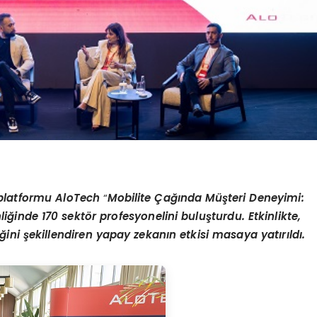
 platformu AloTech
“
Mobilite
Çağında Müşteri Deneyimi:
liğinde 170 sekt
ö
r profesyonelini buluşturdu. Etkinlikte,
ni şekillendiren yapay zekanın etkisi masaya yatırıldı.