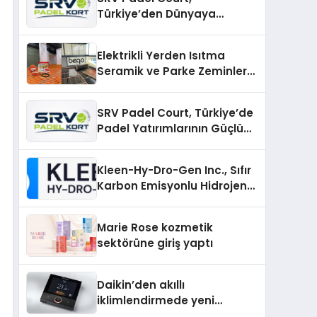
Türkiye’den Dünyaya
Uzanan Padel Kort
Üretiminde Güvenin Adresi
Elektrikli Yerden Isıtma
Seramik ve Parke Zeminler
İçin En Verimli Çözümler
SRV Padel Court, Türkiye’de
Padel Yatırımlarının Güçlü
Markası Olmayı Sürdürüyor
Kleen-Hy-Dro-Gen Inc., Sıfır
Karbon Emisyonlu Hidrojen
Isıtma Teknolojisinde ISO ve
TSSA Düzenleyici Onaylarını
Marie Rose kozmetik
Aldı
sektörüne giriş yaptı
Daikin’den akıllı
iklimlendirmede yeni
dönem: Madoka Plus