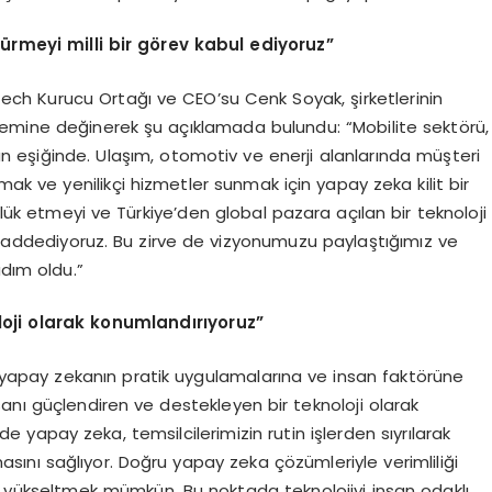
ürmeyi milli bir g
ö
rev kabul ediyoruz”
Tech Kurucu Ortağı ve CEO’su Cenk Soyak, şirketlerinin
nemine değinerek şu açıklamada bulundu: “Mobilite sektörü,
n eşiğinde. Ulaşım, otomotiv ve enerji alanlarında müşteri
mak ve yenilikçi hizmetler sunmak için yapay zeka kilit bir
k etmeyi ve Türkiye’den global pazara açılan bir teknoloji
ev addediyoruz. Bu zirve de vizyonumuzu paylaştığımız ve
adım oldu.”
loji olarak konumlandırıyoruz”
 yapay zekanın pratik uygulamalarına ve insan faktörüne
anı güçlendiren ve destekleyen bir teknoloji olarak
e yapay zeka, temsilcilerimizin rutin işlerden sıyrılarak
nı sağlıyor. Doğru yapay zeka çözümleriyle verimliliği
e yükseltmek mümkün. Bu noktada teknolojiyi insan odaklı